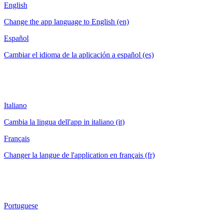
English
Change the app language to English (en)
Español
Cambiar el idioma de la aplicación a español (es)
Italiano
Cambia la lingua dell'app in italiano (it)
Français
Changer la langue de l'application en français (fr)
Portuguese