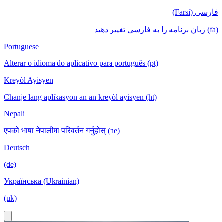
فارسی (Farsi)
(fa) زبان برنامه را به فارسی تغییر دهید
Portuguese
Alterar o idioma do aplicativo para português (pt)
Kreyòl Ayisyen
Chanje lang aplikasyon an an kreyòl ayisyen (ht)
Nepali
एपको भाषा नेपालीमा परिवर्तन गर्नुहोस् (ne)
Deutsch
(de)
Українська (Ukrainian)
(uk)