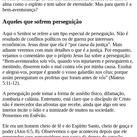
alma como o espírito e tem sabor de eternidade. Mas para quem é a
bem-aventurança?
Aqueles que sofrem perseguição
Aqui o Senhor se refere a um tipo especial de perseguição. Não é
resultado de conflitos políticos ou de guerra por interesses
econômicos. Jesus disse que ela é “por causa da justiça”. Mais
adiante veremos com mais detalhes o que é a justiça. Por enquanto,
vejamos o comentário que o próprio Jesus faz sobre a perseguição:
“Bem-aventurados sois vós, quando vos injuriarem e perseguirem e,
mentindo, disserem todo o mal contra vós por minha causa. Exultai
e alegrai-vos, porque é grande o vosso galardão nos céus; porque
assim perseguiram os profetas que foram antes de vós” (Mateus
5:11-12).
A perseguição pode tomar a forma de assédio físico, difamação,
zombaria e calúnia. Entretanto, está claro que o discípulo de Cristo
não é merecedor das afrontas que recebe, ainda que algo em seu
interior incite o ódio e a inimizade de muitos na sociedade.
Pensemos em Estêvão.
Ele era um homem cheio de fé e do Espírito Santo, cheio de graça e
poder (Atos 6:5, 8). Observemos o que aconteceu depois que ele
repreendeu seus perseguidores por causa da dureza de coração