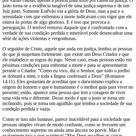
por várias causas, apenas a pessoa justa sofre por causa da justiça. O
justo torna-se a evidência tangível de uma justiça suprema e de um
Juiz justo. Somente Estêvão viu a glória de Deus, mas a paz e a
serenidade com que enfrentou a morte indicavam com vigor que ele
estava às portas de algo glorioso. E é isso que provoca a
perseguição. O terrível remorso daquele que é confrontado com a
verdade de sua condição perdida e miserável pode desencadear uma
série de ações violentas e vergonhosas.
O seguidor de Cristo, aquele que anda em justiça, lembra as pessoas
do que já suspeitam fortemente: que existe um Deus Criador e que
ele estabelece as regras do jogo. Nesse caso, essas pessoas estão em
péssimas condições para enfrentar a morte e para se apresentarem
perante o Criador. “Como eu vivo, diz o Senhor, que todo o joelho
se dobrará a mim, e toda a língua confessará a Deus” (Romanos
14:11). Eles gostariam de acreditar que o darwinismo explica a
origem do homem e que o humanismo é o melhor guia para viver no
presente; então, aparece uma pessoa que tem a coragem de viver
uma vida reta e diferente. Desse modo é que o justo se torna um
incômodo, pois se torna um aguilhão que lembra a sociedade de sua
condição perdida e vazia.
Como se isso não bastasse, parece inaceitável para a sociedade que
pessoas simples vivam de modo confiante, como se tivessem um
conhecimento supremo ou ainda uma âncora no porvir. Mas é
exatamente isso o que acontece! “Mas Deus escolheu as coisas