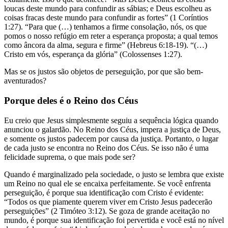
loucas deste mundo para confundir as sábias; e Deus escolheu as
coisas fracas deste mundo para confundir as fortes” (1 Coríntios
1:27). “Para que (…) tenhamos a firme consolação, nós, os que
pomos o nosso refúgio em reter a esperança proposta; a qual temos
como âncora da alma, segura e firme” (Hebreus 6:18-19). “(…)
Cristo em vós, esperança da glória” (Colossenses 1:27).
Mas se os justos são objetos de perseguição, por que são bem-
aventurados?
Porque deles é o Reino dos Céus
Eu creio que Jesus simplesmente seguiu a sequência lógica quando
anunciou o galardão. No Reino dos Céus, impera a justiça de Deus,
e somente os justos padecem por causa da justiça. Portanto, o lugar
de cada justo se encontra no Reino dos Céus. Se isso não é uma
felicidade suprema, o que mais pode ser?
Quando é marginalizado pela sociedade, o justo se lembra que existe
um Reino no qual ele se encaixa perfeitamente. Se você enfrenta
perseguição, é porque sua identificação com Cristo é evidente:
“Todos os que piamente querem viver em Cristo Jesus padecerão
perseguições” (2 Timóteo 3:12). Se goza de grande aceitação no
mundo, é porque sua identificação foi pervertida e você está no nível