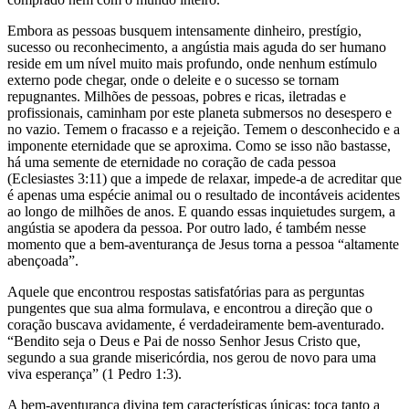
Embora as pessoas busquem intensamente dinheiro, prestígio,
sucesso ou reconhecimento, a angústia mais aguda do ser humano
reside em um nível muito mais profundo, onde nenhum estímulo
externo pode chegar, onde o deleite e o sucesso se tornam
repugnantes. Milhões de pessoas, pobres e ricas, iletradas e
profissionais, caminham por este planeta submersos no desespero e
no vazio. Temem o fracasso e a rejeição. Temem o desconhecido e a
imponente eternidade que se aproxima. Como se isso não bastasse,
há uma semente de eternidade no coração de cada pessoa
(Eclesiastes 3:11) que a impede de relaxar, impede-a de acreditar que
é apenas uma espécie animal ou o resultado de incontáveis acidentes
ao longo de milhões de anos. E quando essas inquietudes surgem, a
angústia se apodera da pessoa. Por outro lado, é também nesse
momento que a bem-aventurança de Jesus torna a pessoa “altamente
abençoada”.
Aquele que encontrou respostas satisfatórias para as perguntas
pungentes que sua alma formulava, e encontrou a direção que o
coração buscava avidamente, é verdadeiramente bem-aventurado.
“Bendito seja o Deus e Pai de nosso Senhor Jesus Cristo que,
segundo a sua grande misericórdia, nos gerou de novo para uma
viva esperança” (1 Pedro 1:3).
A bem-aventurança divina tem características únicas; toca tanto a