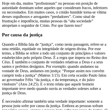
Hoje em dia, muitos “profissionais” ou pessoas em posição de
autoridade dominam sobre aqueles que consideram fracos, inferiores
ou necessitados. Em muitos casos, o cristão humilde torna-se vítima
desses orgulhosos e arrogantes “predadores”. Como sinal de
frustração e impotência, muitas pessoas da “alta sociedade”
atropelam o seguidor de Cristo. Por que fazem isso?
Por causa da justiça
Quando a Bíblia fala de “justiça”, como nesta passagem, refere-se a
uma retidão, equidade ou integridade de origem divina. Por esse
termo, a Bíblia se refere a todo um conjunto de princípios e valores
estabelecidos pelo próprio Deus. É a regra que impera no Reino dos
Céus. É também o conjunto de verdades relativas a Deus e a seus
santos e perfeitos desígnios. Por exemplo: quando andamos na
vontade de Deus, andamos em justiça: “Porque assim nos convém
cumprir toda a justiça” (Mateus 3:15). Em certa ocasião Paulo falou
ao governador Félix “da justiça, e da temperança, e do juízo
vindouro” (Atos 24:25). E o texto relata que aquele homem
importante teve medo quando ouviu as verdades solenes sobre a
justiça de Deus.
É necessário afirmar também uma verdade importante: somente a
pessoa justa sofre por causa da justiça. Embora as pessoas sofram