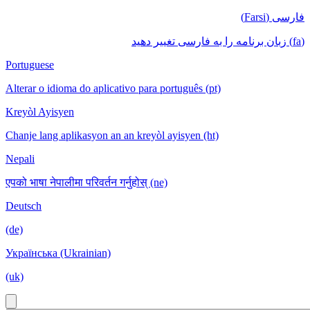
فارسی (Farsi)
(fa) زبان برنامه را به فارسی تغییر دهید
Portuguese
Alterar o idioma do aplicativo para português (pt)
Kreyòl Ayisyen
Chanje lang aplikasyon an an kreyòl ayisyen (ht)
Nepali
एपको भाषा नेपालीमा परिवर्तन गर्नुहोस् (ne)
Deutsch
(de)
Українська (Ukrainian)
(uk)