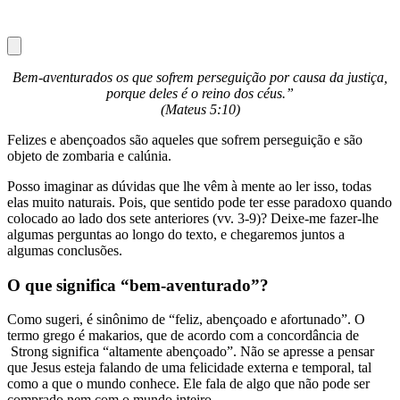
Bem-aventurados os que sofrem perseguição por causa da justiça,
porque deles é o reino dos céus.”
(Mateus 5:10)
Felizes e abençoados são aqueles que sofrem perseguição e são
objeto de zombaria e calúnia.
Posso imaginar as dúvidas que lhe vêm à mente ao ler isso, todas
elas muito naturais. Pois, que sentido pode ter esse paradoxo quando
colocado ao lado dos sete anteriores (vv. 3-9)? Deixe-me fazer-lhe
algumas perguntas ao longo do texto, e chegaremos juntos a
algumas conclusões.
O que significa “bem-aventurado”?
Como sugeri, é sinônimo de “feliz, abençoado e afortunado”. O
termo grego é makarios, que de acordo com a concordância de
Strong significa “altamente abençoado”. Não se apresse a pensar
que Jesus esteja falando de uma felicidade externa e temporal, tal
como a que o mundo conhece. Ele fala de algo que não pode ser
comprado nem com o mundo inteiro.