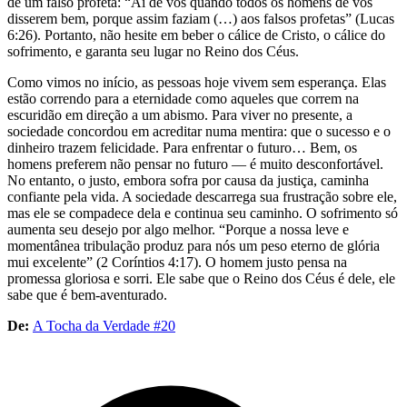
de um falso profeta: “Ai de vós quando todos os homens de vós
disserem bem, porque assim faziam (…) aos falsos profetas” (Lucas
6:26). Portanto, não hesite em beber o cálice de Cristo, o cálice do
sofrimento, e garanta seu lugar no Reino dos Céus.
Como vimos no início, as pessoas hoje vivem sem esperança. Elas
estão correndo para a eternidade como aqueles que correm na
escuridão em direção a um abismo. Para viver no presente, a
sociedade concordou em acreditar numa mentira: que o sucesso e o
dinheiro trazem felicidade. Para enfrentar o futuro… Bem, os
homens preferem não pensar no futuro — é muito desconfortável.
No entanto, o justo, embora sofra por causa da justiça, caminha
confiante pela vida. A sociedade descarrega sua frustração sobre ele,
mas ele se compadece dela e continua seu caminho. O sofrimento só
aumenta seu desejo por algo melhor. “Porque a nossa leve e
momentânea tribulação produz para nós um peso eterno de glória
mui excelente” (2 Coríntios 4:17). O homem justo pensa na
promessa gloriosa e sorri. Ele sabe que o Reino dos Céus é dele, ele
sabe que é bem-aventurado.
De:
A Tocha da Verdade #20