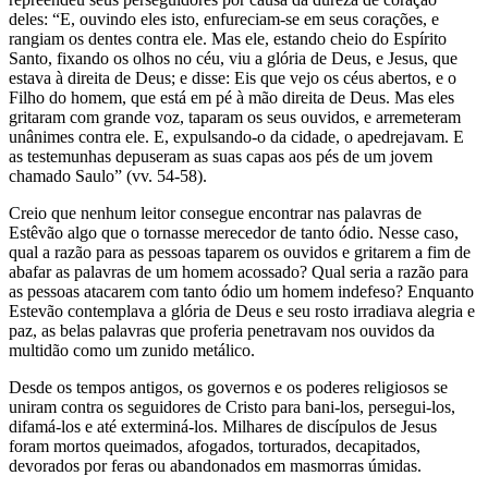
deles: “E, ouvindo eles isto, enfureciam-se em seus corações, e
rangiam os dentes contra ele. Mas ele, estando cheio do Espírito
Santo, fixando os olhos no céu, viu a glória de Deus, e Jesus, que
estava à direita de Deus; e disse: Eis que vejo os céus abertos, e o
Filho do homem, que está em pé à mão direita de Deus. Mas eles
gritaram com grande voz, taparam os seus ouvidos, e arremeteram
unânimes contra ele. E, expulsando-o da cidade, o apedrejavam. E
as testemunhas depuseram as suas capas aos pés de um jovem
chamado Saulo” (vv. 54-58).
Creio que nenhum leitor consegue encontrar nas palavras de
Estêvão algo que o tornasse merecedor de tanto ódio. Nesse caso,
qual a razão para as pessoas taparem os ouvidos e gritarem a fim de
abafar as palavras de um homem acossado? Qual seria a razão para
as pessoas atacarem com tanto ódio um homem indefeso? Enquanto
Estevão contemplava a glória de Deus e seu rosto irradiava alegria e
paz, as belas palavras que proferia penetravam nos ouvidos da
multidão como um zunido metálico.
Desde os tempos antigos, os governos e os poderes religiosos se
uniram contra os seguidores de Cristo para bani-los, persegui-los,
difamá-los e até exterminá-los. Milhares de discípulos de Jesus
foram mortos queimados, afogados, torturados, decapitados,
devorados por feras ou abandonados em masmorras úmidas.