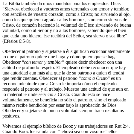
La Biblia también da unos mandatos para los empleados. Dice:
“Siervos, obedeced a vuestros amos terrenales con temor y temblor,
con sencillez de vuestro corazón, como a Cristo; no sirviendo al ojo,
como los que quieren agradar a los hombres, sino como siervos de
Cristo, de corazón haciendo la voluntad de Dios; sirviendo de buena
voluntad, como al Señor y no a los hombres, sabiendo que el bien
que cada uno hiciere, ése recibirá del Señor, sea siervo o sea libre”
(Efesios 6:5-8).
Obedecer al patrono y sujetarse a él significan escuchar atentamente
lo que el patrono quiere que haga y cómo quiere que se haga.
Obedecer “
con temor y temblor
” quiere decir obedecer con una
actitud de profundo respeto. El empleado debe reconocer que hay
una autoridad aun más alta que la de su patrono a quien él tendrá
que rendir cuentas. Obedecer al patrono “
como a Cristo
” es un
reconocimiento de que a Cristo le importa cómo el empleado
responde al patrono y al trabajo. Muestra una actitud de que aun en
lo material le rinde servicio a Cristo. Cuando esto se hace
voluntariamente, se beneficia no sólo el patrono, sino el empleado
mismo recibe bendición por estar bajo la aprobación de Dios.
Obedecer y sujetarse de buena voluntad siempre traen resultados
positivos.
Volvamos al ejemplo bíblico de Booz y sus trabajadores en Rut 2:4.
Cuando Booz los saluda con “Jehová sea con vosotros” ellos