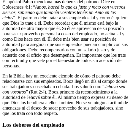
El apóstol Pablo menciona más deberes del patrono. Dice en
Colosenses 4:1: “
Amos, haced lo que es justo y recto con vuestros
siervos, sabiendo que también vosotros tenéis un Amo en los
cielos
”. El patrono debe tratar a sus empleados tal y como él quiere
que Dios lo trate a él. Debe recordar que él mismo está bajo la
autoridad de otro mayor que él. Si él se aprovecha de su posición
para sacar provecho personal a costo del empleado, no actúa tal y
como Dios hace con él. Él debe más bien usar su posición de
autoridad para asegurar que sus empleados puedan cumplir con sus
obligaciones. Debe recompensarlos con un salario justo y de
acuerdo con el oficio que desempeñan. Es importante que los trate
con rectitud y que vele por el bienestar de todos sin acepción de
personas.
En la Biblia hay un excelente ejemplo de cómo el patrono debe
relacionarse con sus empleados. Booz llegó un día al campo donde
sus trabajadores cosechaban cebada. Los saludó con: “
Jehová sea
con vosotros
” (Rut 2:4). Booz primero da reconocimiento a la
autoridad de Jehová sobre él. Al mismo tiempo expresa su deseo de
que Dios los bendijera a ellos también. No se ve ninguna actitud de
amenazas ni el deseo de sacar provecho de sus trabajadores, sino
que los trata con todo respeto.
Los deberes del empleado