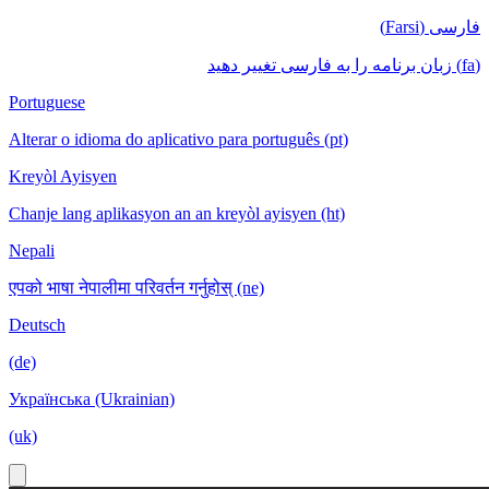
فارسی (Farsi)
(fa) زبان برنامه را به فارسی تغییر دهید
Portuguese
Alterar o idioma do aplicativo para português (pt)
Kreyòl Ayisyen
Chanje lang aplikasyon an an kreyòl ayisyen (ht)
Nepali
एपको भाषा नेपालीमा परिवर्तन गर्नुहोस् (ne)
Deutsch
(de)
Українська (Ukrainian)
(uk)