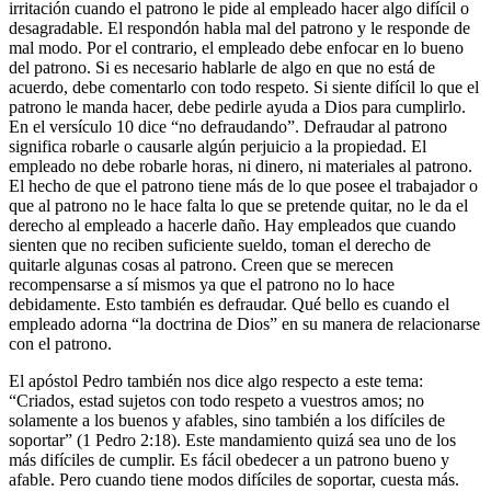
irritación cuando el patrono le pide al empleado hacer algo difícil o
desagradable. El respondón habla mal del patrono y le responde de
mal modo. Por el contrario, el empleado debe enfocar en lo bueno
del patrono. Si es necesario hablarle de algo en que no está de
acuerdo, debe comentarlo con todo respeto. Si siente difícil lo que el
patrono le manda hacer, debe pedirle ayuda a Dios para cumplirlo.
En el versículo 10 dice “no defraudando”. Defraudar al patrono
significa robarle o causarle algún perjuicio a la propiedad. El
empleado no debe robarle horas, ni dinero, ni materiales al patrono.
El hecho de que el patrono tiene más de lo que posee el trabajador o
que al patrono no le hace falta lo que se pretende quitar, no le da el
derecho al empleado a hacerle daño. Hay empleados que cuando
sienten que no reciben suficiente sueldo, toman el derecho de
quitarle algunas cosas al patrono. Creen que se merecen
recompensarse a sí mismos ya que el patrono no lo hace
debidamente. Esto también es defraudar. Qué bello es cuando el
empleado adorna “la doctrina de Dios” en su manera de relacionarse
con el patrono.
El apóstol Pedro también nos dice algo respecto a este tema:
“Criados, estad sujetos con todo respeto a vuestros amos; no
solamente a los buenos y afables, sino también a los difíciles de
soportar” (1 Pedro 2:18). Este mandamiento quizá sea uno de los
más difíciles de cumplir. Es fácil obedecer a un patrono bueno y
afable. Pero cuando tiene modos difíciles de soportar, cuesta más.