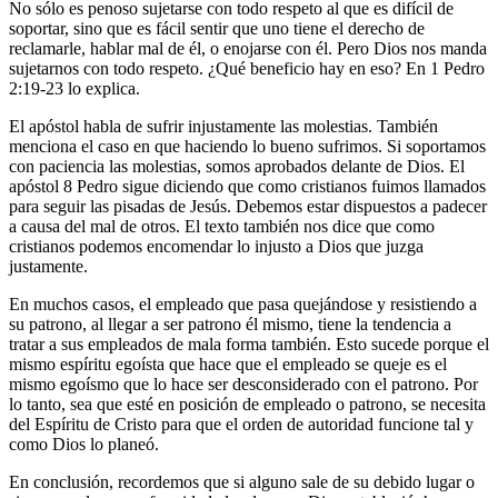
No sólo es penoso sujetarse con todo respeto al que es difícil de
soportar, sino que es fácil sentir que uno tiene el derecho de
reclamarle, hablar mal de él, o enojarse con él. Pero Dios nos manda
sujetarnos con todo respeto. ¿Qué beneficio hay en eso? En 1 Pedro
2:19-23 lo explica.
El apóstol habla de sufrir injustamente las molestias. También
menciona el caso en que haciendo lo bueno sufrimos. Si soportamos
con paciencia las molestias, somos aprobados delante de Dios. El
apóstol 8 Pedro sigue diciendo que como cristianos fuimos llamados
para seguir las pisadas de Jesús. Debemos estar dispuestos a padecer
a causa del mal de otros. El texto también nos dice que como
cristianos podemos encomendar lo injusto a Dios que juzga
justamente.
En muchos casos, el empleado que pasa quejándose y resistiendo a
su patrono, al llegar a ser patrono él mismo, tiene la tendencia a
tratar a sus empleados de mala forma también. Esto sucede porque el
mismo espíritu egoísta que hace que el empleado se queje es el
mismo egoísmo que lo hace ser desconsiderado con el patrono. Por
lo tanto, sea que esté en posición de empleado o patrono, se necesita
del Espíritu de Cristo para que el orden de autoridad funcione tal y
como Dios lo planeó.
En conclusión, recordemos que si alguno sale de su debido lugar o