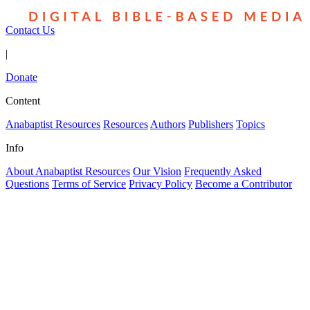
Contact Us
|
Donate
Content
Anabaptist Resources
Resources
Authors
Publishers
Topics
Info
About Anabaptist Resources
Our Vision
Frequently Asked
Questions
Terms of Service
Privacy Policy
Become a Contributor