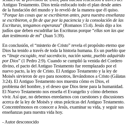
Antiguo Testamento. Dios tenía enfocado todo el plan desde antes
de la fundación del mundo y lo reveló de la manera que él quiso.
“
Porque las cosas que se escribieron antes, para nuestra enseñanza
se escribieron, a fin de que por la paciencia y la consolación de las
Escrituras, tengamos esperanza
” (Romanos 15:4). Jesús dijo a los
judíos que deben escudriñar las Escrituras porque “
ellas son las que
dan testimonio de mí
” (Juan 5:39).
En conclusión, el “misterio de Cristo” revela el propósito eterno que
Dios ha tenido a través de toda la historia humana. Es un pueblo que
es “
linaje escogido, real sacerdocio, nación santa, pueblo adquirido
por Dios
” (1 Pedro 2:9). Cuando se cumplió la venida del Cordero
divino, el pacto del Antiguo Testamento fue reemplazado por el
nuevo pacto, la ley de Cristo. El Antiguo Testamento y la ley de
Moisés sirvieron de ayo para nosotros, llevándonos a Cristo (Gálatas
3:24). El Antiguo Testamento nos muestra cómo es Dios, el
problema del hombre, y el deseo que Dios tiene para la humanidad.
El Nuevo Testamento nos enseña el Evangelio y cómo debemos
vivir. Así que, no debemos enredarnos con cuestiones y discusiones
acerca de la ley de Moisés y otras prácticas del Antiguo Testamento.
Concentrémonos en conocer a Jesús, examinar su vida, y seguir sus
enseñanzas para nuestra vida hoy.
- Autor desconocido