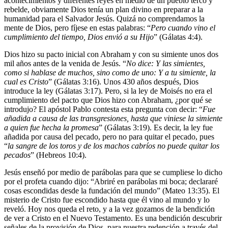
acontecimientos y diferentes reyes en medio de un pueblo terco y
rebelde, obviamente Dios tenía un plan divino en preparar a la
humanidad para el Salvador Jesús. Quizá no comprendamos la
mente de Dios, pero fíjese en estas palabras: “
Pero cuando vino el
cumplimiento del tiempo, Dios envió a su Hijo
” (Gálatas 4:4).
Dios hizo su pacto inicial con Abraham y con su simiente unos dos
mil años antes de la venida de Jesús. “
No dice: Y las simientes,
como si hablase de muchos, sino como de uno: Y a tu simiente, la
cual es Cristo
” (Gálatas 3:16). Unos 430 años después, Dios
introduce la ley (Gálatas 3:17). Pero, si la ley de Moisés no era el
cumplimiento del pacto que Dios hizo con Abraham, ¿por qué se
introdujo? El apóstol Pablo contesta esta pregunta con decir: “
Fue
añadida a causa de las transgresiones, hasta que viniese la simiente
a quien fue hecha la promesa
” (Gálatas 3:19). Es decir, la ley fue
añadida por causa del pecado, pero no para quitar el pecado, pues
“
la sangre de los toros y de los machos cabríos no puede quitar los
pecados
” (Hebreos 10:4).
Jesús enseñó por medio de parábolas para que se cumpliese lo dicho
por el profeta cuando dijo: “Abriré en parábolas mi boca; declararé
cosas escondidas desde la fundación del mundo” (Mateo 13:35). El
misterio de Cristo fue escondido hasta que él vino al mundo y lo
reveló. Hoy nos queda el reto, y a la vez gozamos de la bendición
de ver a Cristo en el Nuevo Testamento. Es una bendición descubrir
señales de la provisión de Dios, para nuestra redención a través del