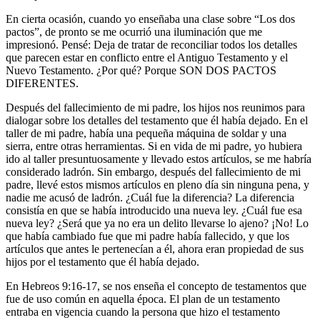
En cierta ocasión, cuando yo enseñaba una clase sobre “Los dos
pactos”, de pronto se me ocurrió una iluminación que me
impresionó. Pensé: Deja de tratar de reconciliar todos los detalles
que parecen estar en conflicto entre el Antiguo Testamento y el
Nuevo Testamento. ¿Por qué? Porque SON DOS PACTOS
DIFERENTES.
Después del fallecimiento de mi padre, los hijos nos reunimos para
dialogar sobre los detalles del testamento que él había dejado. En el
taller de mi padre, había una pequeña máquina de soldar y una
sierra, entre otras herramientas. Si en vida de mi padre, yo hubiera
ido al taller presuntuosamente y llevado estos artículos, se me habría
considerado ladrón. Sin embargo, después del fallecimiento de mi
padre, llevé estos mismos artículos en pleno día sin ninguna pena, y
nadie me acusó de ladrón. ¿Cuál fue la diferencia? La diferencia
consistía en que se había introducido una nueva ley. ¿Cuál fue esa
nueva ley? ¿Será que ya no era un delito llevarse lo ajeno? ¡No! Lo
que había cambiado fue que mi padre había fallecido, y que los
artículos que antes le pertenecían a él, ahora eran propiedad de sus
hijos por el testamento que él había dejado.
En Hebreos 9:16-17, se nos enseña el concepto de testamentos que
fue de uso común en aquella época. El plan de un testamento
entraba en vigencia cuando la persona que hizo el testamento