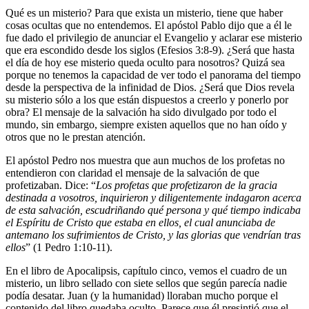
Qué es un misterio? Para que exista un misterio, tiene que haber
cosas ocultas que no entendemos. El apóstol Pablo dijo que a él le
fue dado el privilegio de anunciar el Evangelio y aclarar ese misterio
que era escondido desde los siglos (Efesios 3:8-9). ¿Será que hasta
el día de hoy ese misterio queda oculto para nosotros? Quizá sea
porque no tenemos la capacidad de ver todo el panorama del tiempo
desde la perspectiva de la infinidad de Dios. ¿Será que Dios revela
su misterio sólo a los que están dispuestos a creerlo y ponerlo por
obra? El mensaje de la salvación ha sido divulgado por todo el
mundo, sin embargo, siempre existen aquellos que no han oído y
otros que no le prestan atención.
El apóstol Pedro nos muestra que aun muchos de los profetas no
entendieron con claridad el mensaje de la salvación de que
profetizaban. Dice: “
Los profetas que profetizaron de la gracia
destinada a vosotros, inquirieron y diligentemente indagaron acerca
de esta salvación, escudriñando qué persona y qué tiempo indicaba
el Espíritu de Cristo que estaba en ellos, el cual anunciaba de
antemano los sufrimientos de Cristo, y las glorias que vendrían tras
ellos
” (1 Pedro 1:10-11).
En el libro de Apocalipsis, capítulo cinco, vemos el cuadro de un
misterio, un libro sellado con siete sellos que según parecía nadie
podía desatar. Juan (y la humanidad) lloraban mucho porque el
contenido del libro quedaba oculto. Parece que él presintió que el