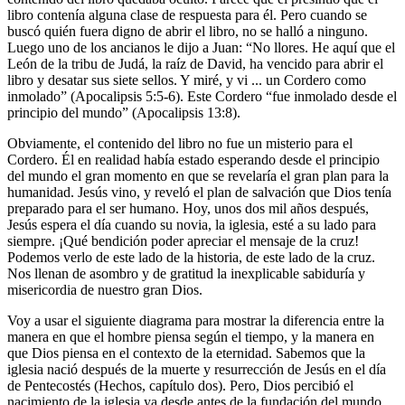
libro contenía alguna clase de respuesta para él. Pero cuando se
buscó quién fuera digno de abrir el libro, no se halló a ninguno.
Luego uno de los ancianos le dijo a Juan: “No llores. He aquí que el
León de la tribu de Judá, la raíz de David, ha vencido para abrir el
libro y desatar sus siete sellos. Y miré, y vi ... un Cordero como
inmolado” (Apocalipsis 5:5-6). Este Cordero “fue inmolado desde el
principio del mundo” (Apocalipsis 13:8).
Obviamente, el contenido del libro no fue un misterio para el
Cordero. Él en realidad había estado esperando desde el principio
del mundo el gran momento en que se revelaría el gran plan para la
humanidad. Jesús vino, y reveló el plan de salvación que Dios tenía
preparado para el ser humano. Hoy, unos dos mil años después,
Jesús espera el día cuando su novia, la iglesia, esté a su lado para
siempre. ¡Qué bendición poder apreciar el mensaje de la cruz!
Podemos verlo de este lado de la historia, de este lado de la cruz.
Nos llenan de asombro y de gratitud la inexplicable sabiduría y
misericordia de nuestro gran Dios.
Voy a usar el siguiente diagrama para mostrar la diferencia entre la
manera en que el hombre piensa según el tiempo, y la manera en
que Dios piensa en el contexto de la eternidad. Sabemos que la
iglesia nació después de la muerte y resurrección de Jesús en el día
de Pentecostés (Hechos, capítulo dos). Pero, Dios percibió el
nacimiento de la iglesia ya desde antes de la fundación del mundo.