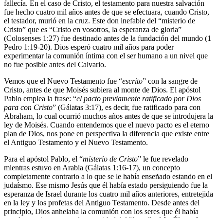
fallecía. En el caso de Cristo, el testamento para nuestra salvación
fue hecho cuatro mil años antes de que se efectuara, cuando Cristo,
el testador, murió en la cruz. Este don inefable del “misterio de
Cristo” que es “Cristo en vosotros, la esperanza de gloria”
(Colosenses 1:27) fue destinado antes de la fundación del mundo (1
Pedro 1:19-20). Dios esperó cuatro mil años para poder
experimentar la comunión íntima con el ser humano a un nivel que
no fue posible antes del Calvario.
Vemos que el Nuevo Testamento fue “
escrito
” con la sangre de
Cristo, antes de que Moisés subiera al monte de Dios. El apóstol
Pablo emplea la frase: “
el pacto previamente ratificado por Dios
para con Cristo
” (Gálatas 3:17), es decir, fue ratificado para con
Abraham, lo cual ocurrió muchos años antes de que se introdujera la
ley de Moisés. Cuando entendemos que el nuevo pacto es el eterno
plan de Dios, nos pone en perspectiva la diferencia que existe entre
el Antiguo Testamento y el Nuevo Testamento.
Para el apóstol Pablo, el “
misterio de Cristo
” le fue revelado
mientras estuvo en Arabia (Gálatas 1:16-17), un concepto
completamente contrario a lo que se le había enseñado estando en el
judaísmo. Ese mismo Jesús que él había estado persiguiendo fue la
esperanza de Israel durante los cuatro mil años anteriores, entretejida
en la ley y los profetas del Antiguo Testamento. Desde antes del
principio, Dios anhelaba la comunión con los seres que él había