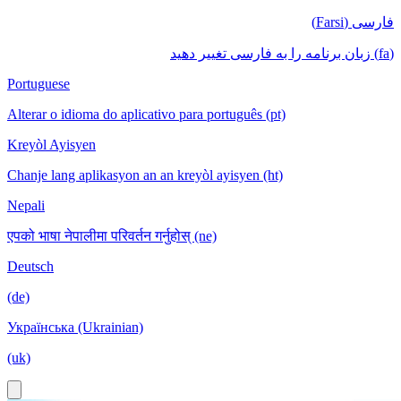
فارسی (Farsi)
(fa) زبان برنامه را به فارسی تغییر دهید
Portuguese
Alterar o idioma do aplicativo para português (pt)
Kreyòl Ayisyen
Chanje lang aplikasyon an an kreyòl ayisyen (ht)
Nepali
एपको भाषा नेपालीमा परिवर्तन गर्नुहोस् (ne)
Deutsch
(de)
Українська (Ukrainian)
(uk)