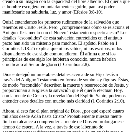
creado a su imagen con la capacidad del libre albedrío. Él quería que
el hombre escogiera voluntariamente seguirlo, para así poder
manifestarle su sabiduría, luz, y amor (Efesios 3:8-10).
Quizá entendamos los primeros rudimentos de la salvación que
tenemos en Cristo Jesús. Pero, ¿comprendemos cómo se relaciona el
Antiguo Testamento con el Nuevo Testamento respecto a esto? Los
detalles “escondidos” de esta salvación entretejidos en el antiguo
pacto han sido un misterio para muchos. El apóstol Pablo en 1
Corintios 1:18-25 explica que ni los sabios, ni los escribas, ni los
disputadores de ese siglo comprendieron. Él afirma que si los
principales de ese siglo los hubieran conocido, nunca habrían
crucificado al Señor de gloria (1 Corintios 2:8).
Dios entretejió innumerables detalles acerca de su Hijo Jesús a
través del Antiguo Testamento en forma de sombras y figuras. Éstas,
de modo “escondido” describen la muerte y resurrección de Jesús, y
proporcionan a la iglesia la salvación que él quería efectuar. Hoy,
con la mente de Cristo y la revelación del Espíritu Santo, podemos
entender estos detalles con mucho más claridad (1 Corintios 2:10).
Ahora, si esto fue el plan original de Dios, ¿por qué esperó cuatro
mil años desde Adán hasta Cristo? Probablemente nuestra mente
finita no alcance a comprender la mente de Dios en prolongar ese
tiempo de espera. A la vez, a través de ese laberinto de