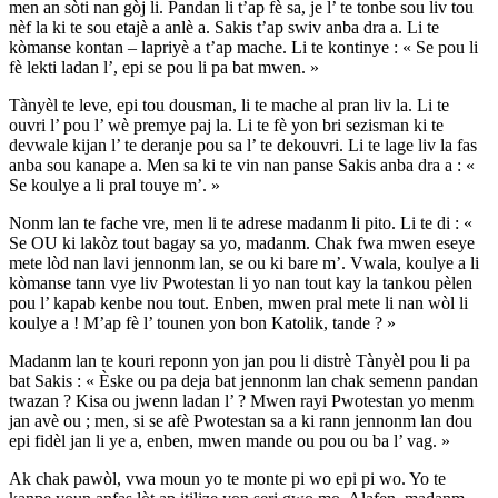
men an sòti nan gòj li. Pandan li t’ap fè sa, je l’ te tonbe sou liv tou
nèf la ki te sou etajè a anlè a. Sakis t’ap swiv anba dra a. Li te
kòmanse kontan – lapriyè a t’ap mache. Li te kontinye : « Se pou li
fè lekti ladan l’, epi se pou li pa bat mwen. »
Tànyèl te leve, epi tou dousman, li te mache al pran liv la. Li te
ouvri l’ pou l’ wè premye paj la. Li te fè yon bri sezisman ki te
devwale kijan l’ te deranje pou sa l’ te dekouvri. Li te lage liv la fas
anba sou kanape a. Men sa ki te vin nan panse Sakis anba dra a : «
Se koulye a li pral touye m’. »
Nonm lan te fache vre, men li te adrese madanm li pito. Li te di : «
Se OU ki lakòz tout bagay sa yo, madanm. Chak fwa mwen eseye
mete lòd nan lavi jennonm lan, se ou ki bare m’. Vwala, koulye a li
kòmanse tann vye liv Pwotestan li yo nan tout kay la tankou pèlen
pou l’ kapab kenbe nou tout. Enben, mwen pral mete li nan wòl li
koulye a ! M’ap fè l’ tounen yon bon Katolik, tande ? »
Madanm lan te kouri reponn yon jan pou li distrè Tànyèl pou li pa
bat Sakis : « Èske ou pa deja bat jennonm lan chak semenn pandan
twazan ? Kisa ou jwenn ladan l’ ? Mwen rayi Pwotestan yo menm
jan avè ou ; men, si se afè Pwotestan sa a ki rann jennonm lan dou
epi fidèl jan li ye a, enben, mwen mande ou pou ou ba l’ vag. »
Ak chak pawòl, vwa moun yo te monte pi wo epi pi wo. Yo te