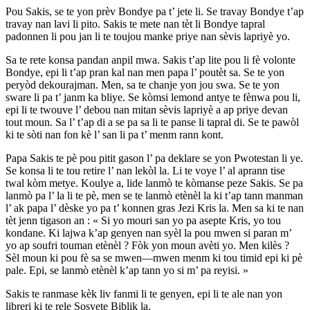
Pou Sakis, se te yon prèv Bondye pa t’ jete li. Se travay Bondye t’ap
travay nan lavi li pito. Sakis te mete nan tèt li Bondye tapral
padonnen li pou jan li te toujou manke priye nan sèvis lapriyè yo.
Sa te rete konsa pandan anpil mwa. Sakis t’ap lite pou li fè volonte
Bondye, epi li t’ap pran kal nan men papa l’ poutèt sa. Se te yon
peryòd dekourajman. Men, sa te chanje yon jou swa. Se te yon
sware li pa t’ janm ka bliye. Se kòmsi lemond antye te fènwa pou li,
epi li te twouve l’ debou nan mitan sèvis lapriyè a ap priye devan
tout moun. Sa l’ t’ap di a se pa sa li te panse li tapral di. Se te pawòl
ki te sòti nan fon kè l’ san li pa t’ menm rann kont.
Papa Sakis te pè pou pitit gason l’ pa deklare se yon Pwotestan li ye.
Se konsa li te tou retire l’ nan lekòl la. Li te voye l’ al aprann tise
twal kòm metye. Koulye a, lide lanmò te kòmanse peze Sakis. Se pa
lanmò pa l’ la li te pè, men se te lanmò etènèl la ki t’ap tann manman
l’ ak papa l’ dèske yo pa t’ konnen gras Jezi Kris la. Men sa ki te nan
tèt jenn tigason an : « Si yo mouri san yo pa asepte Kris, yo tou
kondane. Ki lajwa k’ap genyen nan syèl la pou mwen si paran m’
yo ap soufri touman etènèl ? Fòk yon moun avèti yo. Men kilès ?
Sèl moun ki pou fè sa se mwen—mwen menm ki tou timid epi ki pè
pale. Epi, se lanmò etènèl k’ap tann yo si m’ pa reyisi. »
Sakis te ranmase kèk liv fanmi li te genyen, epi li te ale nan yon
libreri ki te rele Sosyete Biblik la.