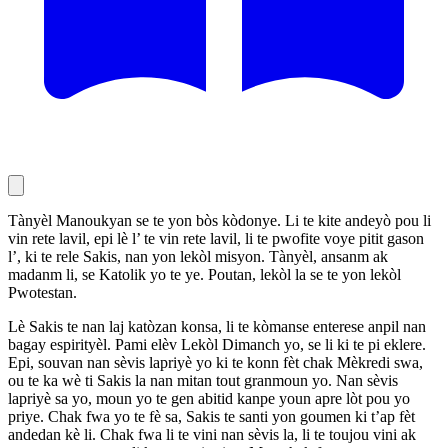
Tànyèl Manoukyan se te yon bòs kòdonye. Li te kite andeyò pou li
vin rete lavil, epi lè l’ te vin rete lavil, li te pwofite voye pitit gason
l’, ki te rele Sakis, nan yon lekòl misyon. Tànyèl, ansanm ak
madanm li, se Katolik yo te ye. Poutan, lekòl la se te yon lekòl
Pwotestan.
Lè Sakis te nan laj katòzan konsa, li te kòmanse enterese anpil nan
bagay espirityèl. Pami elèv Lekòl Dimanch yo, se li ki te pi eklere.
Epi, souvan nan sèvis lapriyè yo ki te konn fèt chak Mèkredi swa,
ou te ka wè ti Sakis la nan mitan tout granmoun yo. Nan sèvis
lapriyè sa yo, moun yo te gen abitid kanpe youn apre lòt pou yo
priye. Chak fwa yo te fè sa, Sakis te santi yon goumen ki t’ap fèt
andedan kè li. Chak fwa li te vini nan sèvis la, li te toujou vini ak