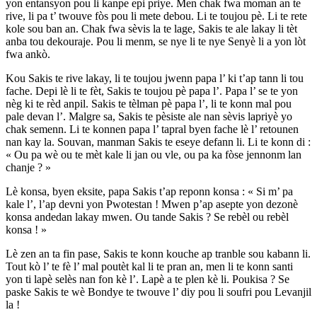
yon entansyon pou li kanpe epi priye. Men chak fwa moman an te
rive, li pa t’ twouve fòs pou li mete debou. Li te toujou pè. Li te rete
kole sou ban an. Chak fwa sèvis la te lage, Sakis te ale lakay li tèt
anba tou dekouraje. Pou li menm, se nye li te nye Senyè li a yon lòt
fwa ankò.
Kou Sakis te rive lakay, li te toujou jwenn papa l’ ki t’ap tann li tou
fache. Depi lè li te fèt, Sakis te toujou pè papa l’. Papa l’ se te yon
nèg ki te rèd anpil. Sakis te tèlman pè papa l’, li te konn mal pou
pale devan l’. Malgre sa, Sakis te pèsiste ale nan sèvis lapriyè yo
chak semenn. Li te konnen papa l’ tapral byen fache lè l’ retounen
nan kay la. Souvan, manman Sakis te eseye defann li. Li te konn di :
« Ou pa wè ou te mèt kale li jan ou vle, ou pa ka fòse jennonm lan
chanje ? »
Lè konsa, byen eksite, papa Sakis t’ap reponn konsa : « Si m’ pa
kale l’, l’ap devni yon Pwotestan ! Mwen p’ap asepte yon dezonè
konsa andedan lakay mwen. Ou tande Sakis ? Se rebèl ou rebèl
konsa ! »
Lè zen an ta fin pase, Sakis te konn kouche ap tranble sou kabann li.
Tout kò l’ te fè l’ mal poutèt kal li te pran an, men li te konn santi
yon ti lapè selès nan fon kè l’. Lapè a te plen kè li. Poukisa ? Se
paske Sakis te wè Bondye te twouve l’ diy pou li soufri pou Levanjil
la !