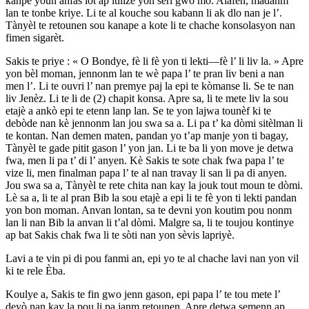
kanpe youn anfas lòt ap itilize yon seri gwo mo. Alafen, madanm
lan te tonbe kriye. Li te al kouche sou kabann li ak dlo nan je l’.
Tànyèl te retounen sou kanape a kote li te chache konsolasyon nan
fimen sigarèt.
Sakis te priye : « O Bondye, fè li fè yon ti lekti—fè l’ li liv la. » Apre
yon bèl moman, jennonm lan te wè papa l’ te pran liv beni a nan
men l’. Li te ouvri l’ nan premye paj la epi te kòmanse li. Se te nan
liv Jenèz. Li te li de (2) chapit konsa. Apre sa, li te mete liv la sou
etajè a ankò epi te etenn lanp lan. Se te yon lajwa tounèf ki te
debòde nan kè jennonm lan jou swa sa a. Li pa t’ ka dòmi sitèlman li
te kontan. Nan demen maten, pandan yo t’ap manje yon ti bagay,
Tànyèl te gade pitit gason l’ yon jan. Li te ba li yon move je detwa
fwa, men li pa t’ di l’ anyen. Kè Sakis te sote chak fwa papa l’ te
vize li, men finalman papa l’ te al nan travay li san li pa di anyen.
Jou swa sa a, Tànyèl te rete chita nan kay la jouk tout moun te dòmi.
Lè sa a, li te al pran Bib la sou etajè a epi li te fè yon ti lekti pandan
yon bon moman. Anvan lontan, sa te devni yon koutim pou nonm
lan li nan Bib la anvan li t’al dòmi. Malgre sa, li te toujou kontinye
ap bat Sakis chak fwa li te sòti nan yon sèvis lapriyè.
Lavi a te vin pi di pou fanmi an, epi yo te al chache lavi nan yon vil
ki te rele Èba.
Koulye a, Sakis te fin gwo jenn gason, epi papa l’ te tou mete l’
deyò nan kay la pou li pa janm retounen. Apre detwa semenn ap