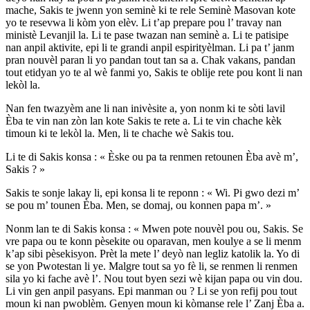
mache, Sakis te jwenn yon seminè ki te rele Seminè Masovan kote
yo te resevwa li kòm yon elèv. Li t’ap prepare pou l’ travay nan
ministè Levanjil la. Li te pase twazan nan seminè a. Li te patisipe
nan anpil aktivite, epi li te grandi anpil espirityèlman. Li pa t’ janm
pran nouvèl paran li yo pandan tout tan sa a. Chak vakans, pandan
tout etidyan yo te al wè fanmi yo, Sakis te oblije rete pou kont li nan
lekòl la.
Nan fen twazyèm ane li nan inivèsite a, yon nonm ki te sòti lavil
Èba te vin nan zòn lan kote Sakis te rete a. Li te vin chache kèk
timoun ki te lekòl la. Men, li te chache wè Sakis tou.
Li te di Sakis konsa : « Èske ou pa ta renmen retounen Èba avè m’,
Sakis ? »
Sakis te sonje lakay li, epi konsa li te reponn : « Wi. Pi gwo dezi m’
se pou m’ tounen Èba. Men, se domaj, ou konnen papa m’. »
Nonm lan te di Sakis konsa : « Mwen pote nouvèl pou ou, Sakis. Se
vre papa ou te konn pèsekite ou oparavan, men koulye a se li menm
k’ap sibi pèsekisyon. Prèt la mete l’ deyò nan legliz katolik la. Yo di
se yon Pwotestan li ye. Malgre tout sa yo fè li, se renmen li renmen
sila yo ki fache avè l’. Nou tout byen sezi wè kijan papa ou vin dou.
Li vin gen anpil pasyans. Epi manman ou ? Li se yon refij pou tout
moun ki nan pwoblèm. Genyen moun ki kòmanse rele l’ Zanj Èba a.