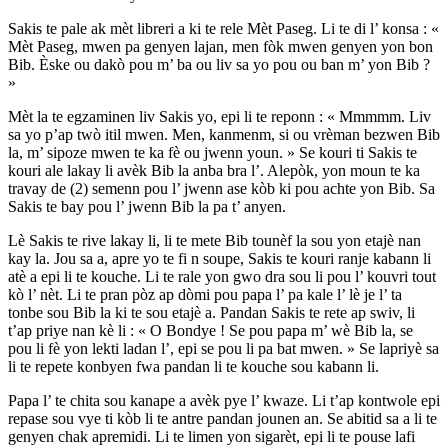
Sakis te pale ak mèt libreri a ki te rele Mèt Paseg. Li te di l’ konsa : «
Mèt Paseg, mwen pa genyen lajan, men fòk mwen genyen yon bon
Bib. Èske ou dakò pou m’ ba ou liv sa yo pou ou ban m’ yon Bib ?
»
Mèt la te egzaminen liv Sakis yo, epi li te reponn : « Mmmmm. Liv
sa yo p’ap twò itil mwen. Men, kanmenm, si ou vrèman bezwen Bib
la, m’ sipoze mwen te ka fè ou jwenn youn. » Se kouri ti Sakis te
kouri ale lakay li avèk Bib la anba bra l’. Alepòk, yon moun te ka
travay de (2) semenn pou l’ jwenn ase kòb ki pou achte yon Bib. Sa
Sakis te bay pou l’ jwenn Bib la pa t’ anyen.
Lè Sakis te rive lakay li, li te mete Bib tounèf la sou yon etajè nan
kay la. Jou sa a, apre yo te fi n soupe, Sakis te kouri ranje kabann li
atè a epi li te kouche. Li te rale yon gwo dra sou li pou l’ kouvri tout
kò l’ nèt. Li te pran pòz ap dòmi pou papa l’ pa kale l’ lè je l’ ta
tonbe sou Bib la ki te sou etajè a. Pandan Sakis te rete ap swiv, li
t’ap priye nan kè li : « O Bondye ! Se pou papa m’ wè Bib la, se
pou li fè yon lekti ladan l’, epi se pou li pa bat mwen. » Se lapriyè sa
li te repete konbyen fwa pandan li te kouche sou kabann li.
Papa l’ te chita sou kanape a avèk pye l’ kwaze. Li t’ap kontwole epi
repase sou vye ti kòb li te antre pandan jounen an. Se abitid sa a li te
genyen chak apremidi. Li te limen yon sigarèt, epi li te pouse lafi