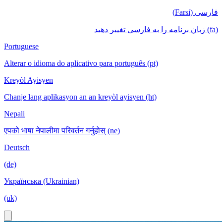
فارسی (Farsi)
(fa) زبان برنامه را به فارسی تغییر دهید
Portuguese
Alterar o idioma do aplicativo para português (pt)
Kreyòl Ayisyen
Chanje lang aplikasyon an an kreyòl ayisyen (ht)
Nepali
एपको भाषा नेपालीमा परिवर्तन गर्नुहोस् (ne)
Deutsch
(de)
Українська (Ukrainian)
(uk)