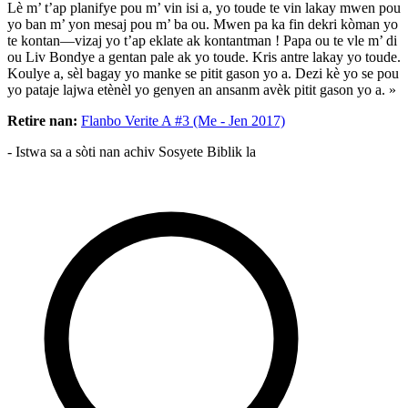
Lè m’ t’ap planifye pou m’ vin isi a, yo toude te vin lakay mwen pou
yo ban m’ yon mesaj pou m’ ba ou. Mwen pa ka fin dekri kòman yo
te kontan—vizaj yo t’ap eklate ak kontantman ! Papa ou te vle m’ di
ou Liv Bondye a gentan pale ak yo toude. Kris antre lakay yo toude.
Koulye a, sèl bagay yo manke se pitit gason yo a. Dezi kè yo se pou
yo pataje lajwa etènèl yo genyen an ansanm avèk pitit gason yo a. »
Retire nan:
Flanbo Verite A #3 (Me - Jen 2017)
- Istwa sa a sòti nan achiv Sosyete Biblik la