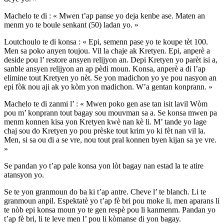
Machelo te di : « Mwen t’ap panse yo deja kenbe ase. Maten an
menm yo te boule senkant (50) ladan yo. »
Loutchoulo te di konsa : « Epi, semenn pase yo te koupe tèt 100.
Men sa poko anyen toujou. Vil la chaje ak Kretyen. Epi, anperè a
deside pou l’ restore ansyen relijyon an. Depi Kretyen yo parèt isi a,
sanble ansyen relijyon an ap pèdi moun. Konsa, anperè a di l’ap
elimine tout Kretyen yo nèt. Se yon madichon yo ye pou nasyon an
epi fòk nou aji ak yo kòm yon madichon. W’a gentan konprann. »
Machelo te di zanmi l’ : « Mwen poko gen ase tan isit lavil Wòm
pou m’ konprann tout bagay sou mouvman sa a. Se konsa mwen pa
menm konnen kisa yon Kretyen kwè nan kè li. M’ tande yo lage
chaj sou do Kretyen yo pou prèske tout krim yo ki fèt nan vil la.
Men, si sa ou di a se vre, nou tout pral konnen byen kijan sa ye vre.
»
Se pandan yo t’ap pale konsa yon lòt bagay nan estad la te atire
atansyon yo.
Se te yon granmoun do ba ki t’ap antre. Cheve l’ te blanch. Li te
granmoun anpil. Espektatè yo t’ap fè bri pou moke li, men aparans li
te nòb epi konsa moun yo te gen respè pou li kanmenm. Pandan yo
t’ap fè bri, li te leve men l’ pou li kòmanse di yon bagay.