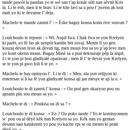
tande pawòl la pandan yo te wè san t’ap koule sòti nan sèvitè Kris
la. Li te enb, men li te brav. Li te kite lavi sa a pou l’ jwenn ak tout
mati yo ki te devanse l’ deja.
Machelo te mande zanmi l’ : « Èske bagay konsa konn rive souvan ?
»
Loutchoulo te reponn : « Wi. Anpil fwa. Chak fwa se yon Kretyen
ki parèt, yo fè fas ak nenpòt kantite bèt sovaj. Menm fi yo gen
kouraj devan lyon ak devan tig, men moun fou sa yo p’ap leve men
yo kont okenn moun. Bagay Masè sa a pral dekouraje pèp la anpil.
Li te yon pi bon gladiyatè oparavan ; men lè l’ te devni yon Kretyen,
se te yon pi gwo foli li te ye. »
Machelo te bay opinyon l’. Li te di : « Men, ala yon relijyon ki
enteresan si li ka fè yon gladiyatè konsa aji jan mesye te aji la a. »
Loutchoulo te di zanmi l’ konsa : « Ou pral gen okazyon pou ou
aprann plis sou moun sa yo. »
Machelo te di : « Poukisa ou di sa ? »
Loutchoulo te di konsa : « En ? Ou poko tande ? Yo te komisyonnen
w’ pou ou al dèyè kèk nan Kretyen sa yo. Kèk nan yo gentan
desann nan katakonm yo pou yo kache epi se ou menm ki prale
dèyè yo. »