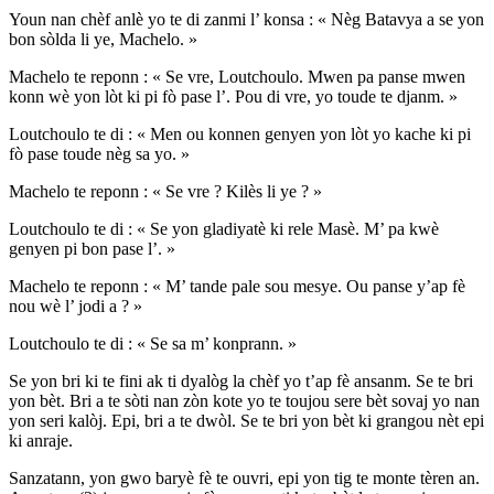
Youn nan chèf anlè yo te di zanmi l’ konsa : « Nèg Batavya a se yon
bon sòlda li ye, Machelo. »
Machelo te reponn : « Se vre, Loutchoulo. Mwen pa panse mwen
konn wè yon lòt ki pi fò pase l’. Pou di vre, yo toude te djanm. »
Loutchoulo te di : « Men ou konnen genyen yon lòt yo kache ki pi
fò pase toude nèg sa yo. »
Machelo te reponn : « Se vre ? Kilès li ye ? »
Loutchoulo te di : « Se yon gladiyatè ki rele Masè. M’ pa kwè
genyen pi bon pase l’. »
Machelo te reponn : « M’ tande pale sou mesye. Ou panse y’ap fè
nou wè l’ jodi a ? »
Loutchoulo te di : « Se sa m’ konprann. »
Se yon bri ki te fini ak ti dyalòg la chèf yo t’ap fè ansanm. Se te bri
yon bèt. Bri a te sòti nan zòn kote yo te toujou sere bèt sovaj yo nan
yon seri kalòj. Epi, bri a te dwòl. Se te bri yon bèt ki grangou nèt epi
ki anraje.
Sanzatann, yon gwo baryè fè te ouvri, epi yon tig te monte tèren an.