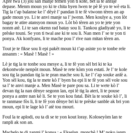
Apre twa (3) jou san manje fèmen yon ti kote, bèt la te anraje
depase. Menm moun yo ki te chita byen lwen te pè lè yo te wè eta li.
Tig la t’ap balanse ke l’ dèyè l’ pandan li te fè viwonn tèren an ap
gade moun yo. Li te anvi manje sa l’ jwenn. Men koulye a, yon lòt
bagay te atire atansyon moun yo. Lòt bò tèren an yo te jete yon
nonm atè. Li te san okenn rad batay sou li. Tankou gladiyatè yo, li te
prèske touni. Se yon ti twal ase ki te sou li. Nan men l’ se te yon ti
ponya. Ak konfyans, li te mache pou l’ rive nan mitan tèren an.
Tout je te fikse sou li epi pakèt moun ki t’ap asiste yo te tonbe rele
ansanm : « Masè ! Masè ! »
Lè je tig la te tonbe sou mesye a, li te fè yon sèl bri ki te ka
dekontwole nenpòt moun. Masè te rete kòm yon estati. Je l’ te kole
sou tig la pandan tig la te pran mache sou li, ke l’ t’ap souke anlè a.
Yon sèl kou, tig la te mete kò l’ byen ba epi li te fè yon sèl vole sou
sa l’ te anvi manje a. Men Masè te pare pou sa. Li te wete kò l’
devan tig la nan dènye segonn lan, epi lè tig la ateri, li te pouse
ponya a antre nan kè li. Se te yon kou fatal. Bèt la te souke kò l’, li
te ranmase fòs li, li te fè yon dènye bri ki te prèske sanble ak bri yon
moun, epi li te lage kò l’ atè tou mouri.
Foul la te aplodi, ou ta di se te yon kout loray. Koloseyòm lan te
ranpli ak son an.
Machelo te di zanmi l’ konsa : « Ekselan, monchè ! M’ poko janm