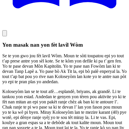
Yon masak nan yon fèt lavil Wòm
Se te yon gwo jou fèt lavil Wòm. Moun te sòti toupatou epi yo tout
t’ap prese antre yon sèl kote. Se te kòm yon defile ki pa t’ gen fen.
Yo te pase devan Mòn Kapitolin. Yo te pase nan Fowòm lan ki te
devan Tanp Lapè a. Yo pase bò Ak Tit la, epi bò palè enperyal la. Yo
tout t’ap bat pou yo rive nan Koloseyòm lan kote yo te antre nan pòt
yo epi te pran plas yo andedan.
Koloseyòm lan se te tout afè…esplandè, briyans, ak grandè. Li te
tankou yon estad. Andedan te genyen yon tèren pou aktivite yo ki te
fèt nan mitan an epi yon pakèt ranje chèz ak ban ki te antoure l’.
Chak ranje te pi wo pase sa ki te devan l’ lan yon fason pou moun
yo te ka wè pi byen. Miray Koloseyòm lan te mezire karant (40) pye
wotè, epi dènye ranje syèj yo te sou tèt miray la. Li te vas. Epi,
koulye a gran espas sa a te debòde ak tout kalite moun. Moun tout
ran nan sosyete a te la. Moun tout laj te la. Yo te ranje kò yo nan liy