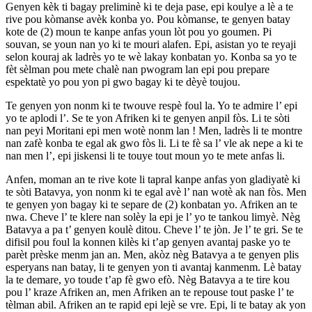
Genyen kèk ti bagay preliminè ki te deja pase, epi koulye a lè a te
rive pou kòmanse avèk konba yo. Pou kòmanse, te genyen batay
kote de (2) moun te kanpe anfas youn lòt pou yo goumen. Pi
souvan, se youn nan yo ki te mouri alafen. Epi, asistan yo te reyaji
selon kouraj ak ladrès yo te wè lakay konbatan yo. Konba sa yo te
fèt sèlman pou mete chalè nan pwogram lan epi pou prepare
espektatè yo pou yon pi gwo bagay ki te dèyè toujou.
Te genyen yon nonm ki te twouve respè foul la. Yo te admire l’ epi
yo te aplodi l’. Se te yon Afriken ki te genyen anpil fòs. Li te sòti
nan peyi Moritani epi men wotè nonm lan ! Men, ladrès li te montre
nan zafè konba te egal ak gwo fòs li. Li te fè sa l’ vle ak nepe a ki te
nan men l’, epi jiskensi li te touye tout moun yo te mete anfas li.
Anfen, moman an te rive kote li tapral kanpe anfas yon gladiyatè ki
te sòti Batavya, yon nonm ki te egal avè l’ nan wotè ak nan fòs. Men
te genyen yon bagay ki te separe de (2) konbatan yo. Afriken an te
nwa. Cheve l’ te klere nan solèy la epi je l’ yo te tankou limyè. Nèg
Batavya a pa t’ genyen koulè ditou. Cheve l’ te jòn. Je l’ te gri. Se te
difisil pou foul la konnen kilès ki t’ap genyen avantaj paske yo te
parèt prèske menm jan an. Men, akòz nèg Batavya a te genyen plis
esperyans nan batay, li te genyen yon ti avantaj kanmenm. Lè batay
la te demare, yo toude t’ap fè gwo efò. Nèg Batavya a te tire kou
pou l’ kraze Afriken an, men Afriken an te repouse tout paske l’ te
tèlman abil. Afriken an te rapid epi lejè se vre. Epi, li te batay ak yon