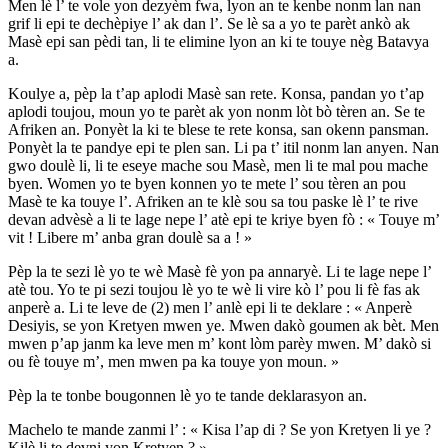
Men lè l’ te vole yon dezyèm fwa, lyon an te kenbe nonm lan nan
grif li epi te dechèpiye l’ ak dan l’. Se lè sa a yo te parèt ankò ak
Masè epi san pèdi tan, li te elimine lyon an ki te touye nèg Batavya
a.
Koulye a, pèp la t’ap aplodi Masè san rete. Konsa, pandan yo t’ap
aplodi toujou, moun yo te parèt ak yon nonm lòt bò tèren an. Se te
Afriken an. Ponyèt la ki te blese te rete konsa, san okenn pansman.
Ponyèt la te pandye epi te plen san. Li pa t’ itil nonm lan anyen. Nan
gwo doulè li, li te eseye mache sou Masè, men li te mal pou mache
byen. Women yo te byen konnen yo te mete l’ sou tèren an pou
Masè te ka touye l’. Afriken an te klè sou sa tou paske lè l’ te rive
devan advèsè a li te lage nepe l’ atè epi te kriye byen fò : « Touye m’
vit ! Libere m’ anba gran doulè sa a ! »
Pèp la te sezi lè yo te wè Masè fè yon pa annaryè. Li te lage nepe l’
atè tou. Yo te pi sezi toujou lè yo te wè li vire kò l’ pou li fè fas ak
anperè a. Li te leve de (2) men l’ anlè epi li te deklare : « Anperè
Desiyis, se yon Kretyen mwen ye. Mwen dakò goumen ak bèt. Men
mwen p’ap janm ka leve men m’ kont lòm parèy mwen. M’ dakò si
ou fè touye m’, men mwen pa ka touye yon moun. »
Pèp la te tonbe bougonnen lè yo te tande deklarasyon an.
Machelo te mande zanmi l’ : « Kisa l’ap di ? Se yon Kretyen li ye ?
Kilè li te devni yon Kretyen ? »