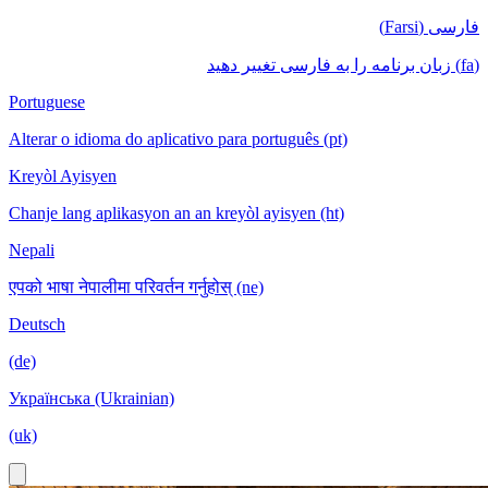
فارسی (Farsi)
(fa) زبان برنامه را به فارسی تغییر دهید
Portuguese
Alterar o idioma do aplicativo para português (pt)
Kreyòl Ayisyen
Chanje lang aplikasyon an an kreyòl ayisyen (ht)
Nepali
एपको भाषा नेपालीमा परिवर्तन गर्नुहोस् (ne)
Deutsch
(de)
Українська (Ukrainian)
(uk)