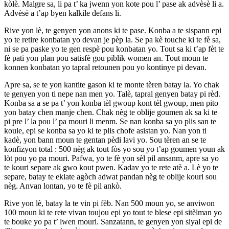
kòlè. Malgre sa, li pa t’ ka jwenn yon kote pou l’ pase ak advèsè li a.
Advèsè a t’ap byen kalkile defans li.
Rive yon lè, te genyen yon anons ki te pase. Konba a te sispann epi
yo te retire konbatan yo devan je pèp la. Se pa kè touche ki te fè sa,
ni se pa paske yo te gen respè pou konbatan yo. Tout sa ki t’ap fèt te
fè pati yon plan pou satisfè gou piblik women an. Tout moun te
konnen konbatan yo tapral retounen pou yo kontinye pi devan.
Apre sa, se te yon kantite gason ki te monte tèren batay la. Yo chak
te genyen yon ti nepe nan men yo. Talè, tapral genyen batay pi rèd.
Konba sa a se pa t’ yon konba tèl gwoup kont tèl gwoup, men pito
yon batay chen manje chen. Chak nèg te oblije goumen ak sa ki te
pi pre l’ la pou l’ pa mouri li menm. Se nan konba sa yo plis san te
koule, epi se konba sa yo ki te plis chofe asistan yo. Nan yon ti
kadè, yon bann moun te gentan pèdi lavi yo. Sou tèren an se te
konfizyon total : 500 nèg ak tout fòs yo sou yo t’ap goumen youn ak
lòt pou yo pa mouri. Pafwa, yo te fè yon sèl pil ansanm, apre sa yo
te kouri separe ak gwo kout pwen. Kadav yo te rete atè a. Lè yo te
separe, batay te eklate agòch adwat pandan nèg te oblije kouri sou
nèg. Anvan lontan, yo te fè pil ankò.
Rive yon lè, batay la te vin pi fèb. Nan 500 moun yo, se anviwon
100 moun ki te rete vivan toujou epi yo tout te blese epi sitèlman yo
te bouke yo pa t’ lwen mouri. Sanzatann, te genyen yon siyal epi de