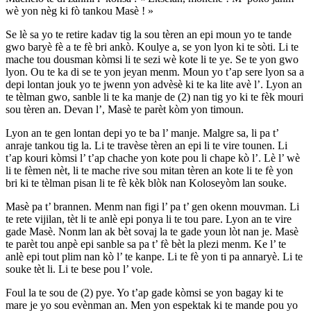
wè yon nèg ki fò tankou Masè ! »
Se lè sa yo te retire kadav tig la sou tèren an epi moun yo te tande
gwo baryè fè a te fè bri ankò. Koulye a, se yon lyon ki te sòti. Li te
mache tou dousman kòmsi li te sezi wè kote li te ye. Se te yon gwo
lyon. Ou te ka di se te yon jeyan menm. Moun yo t’ap sere lyon sa a
depi lontan jouk yo te jwenn yon advèsè ki te ka lite avè l’. Lyon an
te tèlman gwo, sanble li te ka manje de (2) nan tig yo ki te fèk mouri
sou tèren an. Devan l’, Masè te parèt kòm yon timoun.
Lyon an te gen lontan depi yo te ba l’ manje. Malgre sa, li pa t’
anraje tankou tig la. Li te travèse tèren an epi li te vire tounen. Li
t’ap kouri kòmsi l’ t’ap chache yon kote pou li chape kò l’. Lè l’ wè
li te fèmen nèt, li te mache rive sou mitan tèren an kote li te fè yon
bri ki te tèlman pisan li te fè kèk blòk nan Koloseyòm lan souke.
Masè pa t’ brannen. Menm nan figi l’ pa t’ gen okenn mouvman. Li
te rete vijilan, tèt li te anlè epi ponya li te tou pare. Lyon an te vire
gade Masè. Nonm lan ak bèt sovaj la te gade youn lòt nan je. Masè
te parèt tou anpè epi sanble sa pa t’ fè bèt la plezi menm. Ke l’ te
anlè epi tout plim nan kò l’ te kanpe. Li te fè yon ti pa annaryè. Li te
souke tèt li. Li te bese pou l’ vole.
Foul la te sou de (2) pye. Yo t’ap gade kòmsi se yon bagay ki te
mare je yo sou evènman an. Men yon espektak ki te mande pou yo