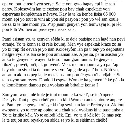
epi yo tout te rete byen serye. Se te yon gwo bagay epi li te san
parèy. Koloseyòm lan te egziste pou bay chak espektatè yon
esperyans konplètman mèveye. Kay la te ka kenbe jiska 65 000
moun epi yo tout te vini ak yon sèl pasyon : pou yo wè san koule.
Se sa ki te rale moun yo. P’ap janm genyen yon temwayaj ki pi lèd
pou kilti Women an pase vye masak sa a.
Pami asistan yo, te genyen sòlda ki te deja patisipe nan lagè nan peyi
etranje. Yo te konn sa ki rele kouraj. Men vye espektak kraze zo sa
yo ki t’ap fèt devan je yo nan Koloseyòm lan pa t’ bay yo degoutans
malgre vyolans lan se te pou amizman ase. Apre sa, pami asistan yo
ankò te genyen sitwayen ki te sòti nan gran fanmi. Te genyen
filozòf, powèt, prèt, ak gouvènè. Men, menm moun sa yo pa t’ap
bay okenn siy ki ta demontre sa yo t’ap gade a pa t’ bon. Nòb yo,
ansanm ak mas pèp la, te mete ansanm pou fè gwo rèl andjable. Se
te pasyon san rezèv. Donk, ki espwa Wòm te ka genyen lè kè pèp la
te konplètman damou pou vyolans ak britalite konsa ?
Sou yon twòn anlè kote je tout moun te ka wè l’, se te Anperè
Desiyis. Tout pi gwo chèf yo nan kilti Women an te antoure anperè
a. Pami yo te genyen ofisye ki t’ap sèvi nan lame Pretorya a. Ak tout
awogans, yo te rete ap opine sou chak zak vyolans ki te pase anba a.
Yo te kritike kèk. Yo te aplodi kèk. Epi, yo te ri kèk lòt. Je mas pèp
la te toujou sou reyaksyon sòlda sa yo ki te sitèlman chèlbè.