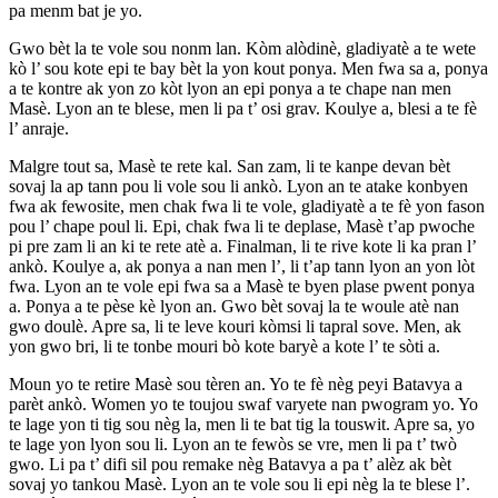
pa menm bat je yo.
Gwo bèt la te vole sou nonm lan. Kòm alòdinè, gladiyatè a te wete
kò l’ sou kote epi te bay bèt la yon kout ponya. Men fwa sa a, ponya
a te kontre ak yon zo kòt lyon an epi ponya a te chape nan men
Masè. Lyon an te blese, men li pa t’ osi grav. Koulye a, blesi a te fè
l’ anraje.
Malgre tout sa, Masè te rete kal. San zam, li te kanpe devan bèt
sovaj la ap tann pou li vole sou li ankò. Lyon an te atake konbyen
fwa ak fewosite, men chak fwa li te vole, gladiyatè a te fè yon fason
pou l’ chape poul li. Epi, chak fwa li te deplase, Masè t’ap pwoche
pi pre zam li an ki te rete atè a. Finalman, li te rive kote li ka pran l’
ankò. Koulye a, ak ponya a nan men l’, li t’ap tann lyon an yon lòt
fwa. Lyon an te vole epi fwa sa a Masè te byen plase pwent ponya
a. Ponya a te pèse kè lyon an. Gwo bèt sovaj la te woule atè nan
gwo doulè. Apre sa, li te leve kouri kòmsi li tapral sove. Men, ak
yon gwo bri, li te tonbe mouri bò kote baryè a kote l’ te sòti a.
Moun yo te retire Masè sou tèren an. Yo te fè nèg peyi Batavya a
parèt ankò. Women yo te toujou swaf varyete nan pwogram yo. Yo
te lage yon ti tig sou nèg la, men li te bat tig la touswit. Apre sa, yo
te lage yon lyon sou li. Lyon an te fewòs se vre, men li pa t’ twò
gwo. Li pa t’ difi sil pou remake nèg Batavya a pa t’ alèz ak bèt
sovaj yo tankou Masè. Lyon an te vole sou li epi nèg la te blese l’.