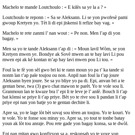
Machelo te mande Loutchoulo : « E kilès sa ye la a ? »
Loutchoulo te reponn : « Sa se Aleksann. Li se yon pwofesè pami
gwoup Kretyen yo. Tèt li di epi jiskensi li refize bay vag. »
Machelo te rete zanmi l’ nan wout : « Pe non. Men l’ap di yon
bagay. »
Men sa yo te tande Aleksann t’ap di : « Moun lavil Wòm, se yon
Kretyen mwen ye. Bondye ak Sovè mwen an te bay lavi Li pou
mwen epi ak kè kontan m’ap bay lavi mwen pou Li tou. »
Foul la te fè yon sèl gwo bri ki te rann moun yo pa t’ ka tande si
nonm lan t’ap pale toujou ou non. Anpil nan foul la t’ap joure
Aleksann byen joure. Se sa yo bliye yo pa di. Epi, anvan bri a te
gentan bese, twa (3) gwo chat mawon te parèt. Yo te vole sou li.
Granmoun lan te kwaze bra l’ epi li te leve je l’ anlè. Bouch li t’ap
bat kòmsi se priye li t’ap priye. Bèt yo te rive sou li pandan li t’ap
priye epi nan yon batje yo te gentan dechire li.
Apre sa, yo te lage lòt bèt sovaj sou tèren an toujou. Yo te kouri. Yo
te vole. Yo te fonse sou miray yo. Apre sa, yo tout te tonbe batay
youn ak lòt tou anraje. Pou rete gade yon bagay konsa, sa te dwòl.
Epi nan mitan gwo konfizyon sa a, reskonsab yo te voye yon