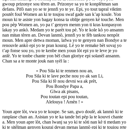
gwoup prizonye sou tèren an. Prizonye sa yo te konplètman san
defans. Pifò nan yo se te jennfi yo te ye. Epi, yo tout tapral viktim
poutèt foul Women an ki te toujou swaf gade san k’ap koule. Yon
moun ki te asiste yon bagay konsa ta oblije genyen kè touche. Men
pou pèp Women an, yo pa t’ genyen menm yon ti kras konpasyon
lakay yo ankò. Medam yo te parèt tou pè. Yo te kole kò yo ansanm
nan mitan tèren an. Devan lanmò, jennfi yo te fèb tankou nenpòt
moun. Men apre detwa moman, lafwa yo te genyen nan Bondye a te
renouvle ankò epi yo te pran kouraj. Lè yo te remake bèt sovaj yo
t’ap fonse sou yo, yo te kenbe men youn lòt epi yo te leve je yo
anlè. Yo te tonbe chante yon bèl chan gloriye epi solanèl ansanm.
Chan sa a te monte jouk nan syèl la :
« Pou Sila ki te renmen nou an,
Pou Sila ki te lave peche nou yo ak san Li,
Pou Sila ki fè nou devni wa ak prèt,
Pou Bondye Papa a,
Glwa ak pisans,
Pou toutan epi pou toutan,
Alelouya ! Amèn ! »
Youn apre lòt, vwa yo te koupe. Se san, gwo doulè, ak lanmò ki te
ranplase chan an. Asistan yo te ka tande bri pèp la te kouvri chante
a. Men youn apre lòt, chan lwanj sa yo ki te sòti nan kè ti medam yo
ki te sitèlman genyen kouraj devan menas lanmò epi ki te toujou rete