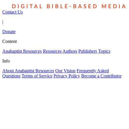
Contact Us
|
Donate
Content
Anabaptist Resources
Resources
Authors
Publishers
Topics
Info
About Anabaptist Resources
Our Vision
Frequently Asked
Questions
Terms of Service
Privacy Policy
Become a Contributor