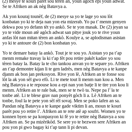
(2) mesye te kouri parèt sou teren an, youn agòch epi youn adwat.
Se te Afriken an ak nèg Batavya a.
Ak yon kouraj tounèf, de (2) mesye sa yo te lage yo sou lòt
konbatan yo ki te deja nan yon eta mizerab. Yo pa t’ menm genyen
dekwa pou yo defann tèt yo ankò. Se te yon masak. De (2) jeyan sa
yo te vide moun atè agòch adwat san pitye jouk yo te rive youn
anfas lòt nan mitan tèren an ankò. Koulye a, se aplodisman asistan
yo ki te antoure de (2) bon konbatan yo.
Yo te demare batay la ankò. Tout je te sou yo. Asistan yo pa t’ap
menm remake travay la ki t’ap fèt pou retire pakèt kadav yo sou
tèren batay la. Batay la te cho tankou anvan yo te separe yo. Afriken
an t’ap demontre kijan li te gen ladrès, men nèg Batavya a te kanpe
djanm ak bon jan prekosyon. Rive yon lè, Afriken an te fonse sou
lòt la ak yon sèl gwo efò. Li te mete tout li menm nan kou a. Men
nèg Batavya a te repouse kou a epi nan yon batje li te tire yon kou li
menm. Afriken an te rale bak, men se te twò ta. Nepe pa l’ la te
tonbe atè. Li te blese grav nan ponyèt gòch li a. Lè Afriken an te
tonbe, foul la te pete yon sèl rèl sovaj. Men se poko lafen an sa.
Pandan nèg Batavya a te kanpe gade viktim li an, moun te kouri
parèt pou yo retire l’. Afriken an te rete atè ap soufri. Women yo te
konnen byen se pa konpasyon ki fè yo te retire nèg Batavya a sou
Afriken an. Se pa mizèrikòd. Se sere yo te bezwen sere Afriken an
pou yon pi gwo bagay ki t’ap tann li pi devan.