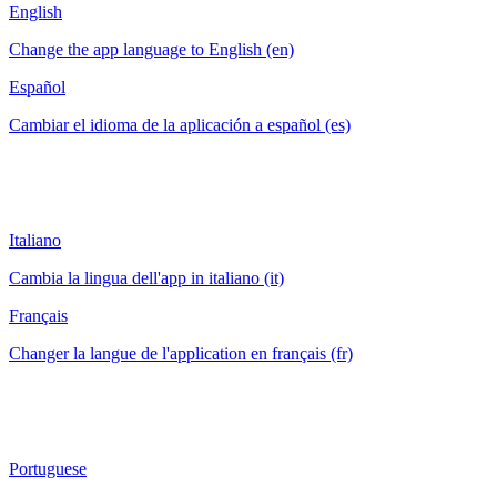
English
Change the app language to English (en)
Español
Cambiar el idioma de la aplicación a español (es)
Italiano
Cambia la lingua dell'app in italiano (it)
Français
Changer la langue de l'application en français (fr)
Portuguese