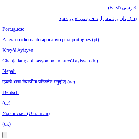
فارسی (Farsi)
(fa) زبان برنامه را به فارسی تغییر دهید
Portuguese
Alterar o idioma do aplicativo para português (pt)
Kreyòl Ayisyen
Chanje lang aplikasyon an an kreyòl ayisyen (ht)
Nepali
एपको भाषा नेपालीमा परिवर्तन गर्नुहोस् (ne)
Deutsch
(de)
Українська (Ukrainian)
(uk)