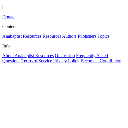
|
Donate
Content
Anabaptist Resources
Resources
Authors
Publishers
Topics
Info
About Anabaptist Resources
Our Vision
Frequently Asked
Questions
Terms of Service
Privacy Policy
Become a Contributor