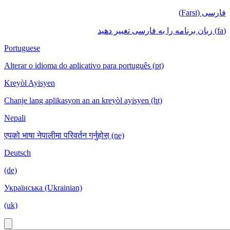
فارسی (Farsi)
(fa) زبان برنامه را به فارسی تغییر دهید
Portuguese
Alterar o idioma do aplicativo para português (pt)
Kreyòl Ayisyen
Chanje lang aplikasyon an an kreyòl ayisyen (ht)
Nepali
एपको भाषा नेपालीमा परिवर्तन गर्नुहोस् (ne)
Deutsch
(de)
Українська (Ukrainian)
(uk)