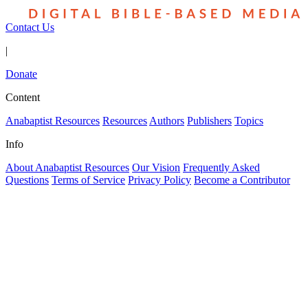
Contact Us
|
Donate
Content
Anabaptist Resources
Resources
Authors
Publishers
Topics
Info
About Anabaptist Resources
Our Vision
Frequently Asked
Questions
Terms of Service
Privacy Policy
Become a Contributor