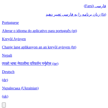
فارسی (Farsi)
(fa) زبان برنامه را به فارسی تغییر دهید
Portuguese
Alterar o idioma do aplicativo para português (pt)
Kreyòl Ayisyen
Chanje lang aplikasyon an an kreyòl ayisyen (ht)
Nepali
एपको भाषा नेपालीमा परिवर्तन गर्नुहोस् (ne)
Deutsch
(de)
Українська (Ukrainian)
(uk)