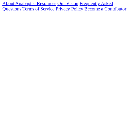
About Anabaptist Resources
Our Vision
Frequently Asked
Questions
Terms of Service
Privacy Policy
Become a Contributor