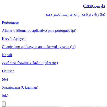
فارسی (Farsi)
(fa) زبان برنامه را به فارسی تغییر دهید
Portuguese
Alterar o idioma do aplicativo para português (pt)
Kreyòl Ayisyen
Chanje lang aplikasyon an an kreyòl ayisyen (ht)
Nepali
एपको भाषा नेपालीमा परिवर्तन गर्नुहोस् (ne)
Deutsch
(de)
Українська (Ukrainian)
(uk)