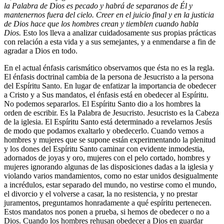
la Palabra de Dios es pecado y habrá de separanos de Él y
mantenernos fuera del cielo. Creer en el juicio final y en la justicia
de Dios hace que los hombres crean y tiemblen cuando habla
Dios.
Esto los lleva a analizar cuidadosamente sus propias prácticas
con relación a esta vida y a sus semejantes, y a enmendarse a fin de
agradar a Dios en todo.
En el actual énfasis carismático observamos que ésta no es la regla.
El énfasis doctrinal cambia de la persona de Jesucristo a la persona
del Espíritu Santo. En lugar de enfatizar la importancia de obedecer
a Cristo y a Sus mandatos, el énfasis está en obedecer al Espíritu.
No podemos separarlos. El Espíritu Santo dio a los hombres la
orden de escribir. Es la Palabra de Jesucristo. Jesucristo es la Cabeza
de la iglesia. El Espíritu Santo está determinado a revelarnos Jesús
de modo que podamos exaltarlo y obedecerlo. Cuando vemos a
hombres y mujeres que se supone están experimentando la plenitud
y los dones del Espíritu Santo caminar con evidente inmodestia,
adornados de joyas y oro, mujeres con el pelo cortado, hombres y
mujeres ignorando algunas de las disposiciones dadas a la iglesia y
violando varios mandamientos, como no estar unidos desigualmente
a incrédulos, estar separado del mundo, no vestirse como el mundo,
el divorcio y el volverse a casar, la no resistencia, y no prestar
juramentos, preguntamos honradamente a qué espíritu pertenecen.
Estos mandatos nos ponen a prueba, si hemos de obedecer o no a
Dios. Cuando los hombres rehusan obedecer a Dios en guardar