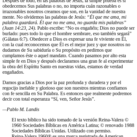
Después de todo, en las palabras de Jesús, la simple prueba es si
obedecemos Sus palabras o no, no importa cuán razonables o
irrazonables nosotros creamos que son, en la vanidad de nuestra
mente. No olvidemos las palabras de Jesús:
“Él que me ama, mi
palabra guardará. Él que no me ama, no guarda mis palabras”
(Juan 14:23, 24).
Pablo escribe: “No os engañéis; Dios no puede ser
burlado: pues todo lo que el hombre sembrare, eso también segará”
(Gálatas 6:7). Obedecer a Dios es expresar una fe viviente en Él,
con la cual reconocemos que Él es el mejor juez y que nosotros no
dudamos de Su sabiduría o Su propósito en pedirnos que
cumplamos éste o aquel mandato. Cuando pasamos por alto esta
simple fe en Dios y después declaramos una gran fe al experimentar
la obra del Espíritu Santo en nuestras vidas, estamos de verdad
engañados.
Damos gracias a Dios por la paz profunda y duradera y por el
regocijo inefable y glorioso que son nuestros mientras confiamos
con fe sencilla en Su Palabra. Es entonces que realmente podremos
decir con total esperanza “Sí, ven, Señor Jesús”.
—Pablo M. Landis
El texto bíblico ha sido tomado de la versión Reina-Valera ©
1960 Sociedades Bíblicas en América Latina; © renovado 1988
Sociedades Bíblicas Unidas. Utilizado con permiso.
Reina-Valera 1960® es una marca registrada de American