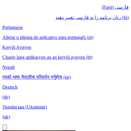
فارسی (Farsi)
(fa) زبان برنامه را به فارسی تغییر دهید
Portuguese
Alterar o idioma do aplicativo para português (pt)
Kreyòl Ayisyen
Chanje lang aplikasyon an an kreyòl ayisyen (ht)
Nepali
एपको भाषा नेपालीमा परिवर्तन गर्नुहोस् (ne)
Deutsch
(de)
Українська (Ukrainian)
(uk)