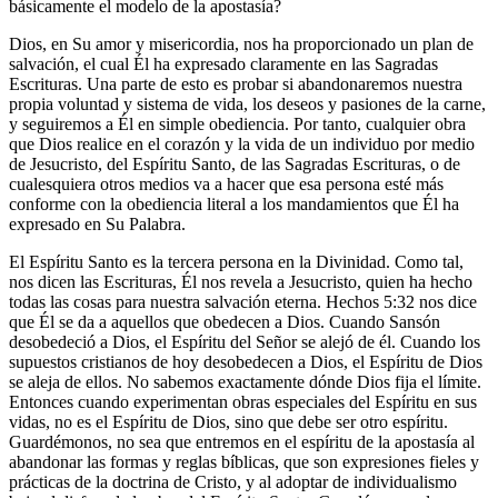
básicamente el modelo de la apostasía?
Dios, en Su amor y misericordia, nos ha proporcionado un plan de
salvación, el cual Él ha expresado claramente en las Sagradas
Escrituras. Una parte de esto es probar si abandonaremos nuestra
propia voluntad y sistema de vida, los deseos y pasiones de la carne,
y seguiremos a Él en simple obediencia. Por tanto, cualquier obra
que Dios realice en el corazón y la vida de un individuo por medio
de Jesucristo, del Espíritu Santo, de las Sagradas Escrituras, o de
cualesquiera otros medios va a hacer que esa persona esté más
conforme con la obediencia literal a los mandamientos que Él ha
expresado en Su Palabra.
El Espíritu Santo es la tercera persona en la Divinidad. Como tal,
nos dicen las Escrituras, Él nos revela a Jesucristo, quien ha hecho
todas las cosas para nuestra salvación eterna. Hechos 5:32 nos dice
que Él se da a aquellos que obedecen a Dios. Cuando Sansón
desobedeció a Dios, el Espíritu del Señor se alejó de él. Cuando los
supuestos cristianos de hoy desobedecen a Dios, el Espíritu de Dios
se aleja de ellos. No sabemos exactamente dónde Dios fija el límite.
Entonces cuando experimentan obras especiales del Espíritu en sus
vidas, no es el Espíritu de Dios, sino que debe ser otro espíritu.
Guardémonos, no sea que entremos en el espíritu de la apostasía al
abandonar las formas y reglas bíblicas, que son expresiones fieles y
prácticas de la doctrina de Cristo, y al adoptar de individualismo