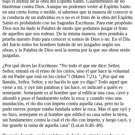
bajo el disfraz de la obra del Espíritu Santo. Guardémonos de no
blasfemar contra Dios. Aunque no podemos verter al Espíritu Santo
en una cierta forma o molde, sí sabemos que la manera de conocer si
la conducta de un individuo es o no es el fruto de la obra del Espíritu
Santo es probándolo con las Sagradas Escrituras. Para este propósito
Dios nos ha dado la Palabra de modo que podamos juzgar el fruto
de aquellos que nos rodean. De la misma manera, otros pondrán a
prueba nuestro fruto para conocer si somos de Dios o no. En el Día
del Juicio todos los hombres habrán de ser juzgados según sus
obras, y la Palabra de Dios será la norma por la que sus obras serán
juzgadas.
¿Por qué dicen las Escrituras: “No todo el que me dice: Señor,
Señor, entrará en el reino de los cielos, sino el que hace la voluntad
de mi Padre que está en los cielos”? (Mateo 7:21). “¿Por qué me
llamáis, Señor, Señor, y no hacéis lo que yo digo? Todo aquel que
viene a mi, y oye mis palabras y las hace, os indicaré a quién es
semejante. Semejante es al hombre que al edificar una casa, cavó y
ahondó y puso el fundamento sobre la roca; y cuando vino una
inundación, el río dio con ímpetu contra aquella casa, pero no la
pudo mover, porque estaba fundada sobre la roca. Mas el que oyó y
no hizo, semejante es al hombre que edificó su casa sobre la tierra,
sin fundamento; contra la cual el río dio con ímpetu, y luego cayó, y
fue grande la ruina de aquella casa” (Lucas 6:46–49).