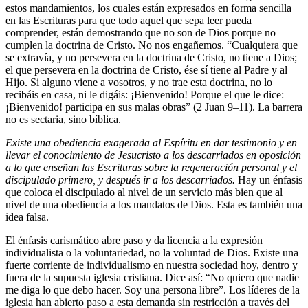
estos mandamientos, los cuales están expresados en forma sencilla
en las Escrituras para que todo aquel que sepa leer pueda
comprender, están demostrando que no son de Dios porque no
cumplen la doctrina de Cristo. No nos engañemos. “Cualquiera que
se extravía, y no persevera en la doctrina de Cristo, no tiene a Dios;
el que persevera en la doctrina de Cristo, ése sí tiene al Padre y al
Hijo. Si alguno viene a vosotros, y no trae esta doctrina, no lo
recibáis en casa, ni le digáis: ¡Bienvenido! Porque el que le dice:
¡Bienvenido! participa en sus malas obras” (2 Juan 9–11). La barrera
no es sectaria, sino bíblica.
Existe una obediencia exagerada al Espíritu en dar testimonio y en
llevar el conocimiento de Jesucristo a los descarriados en oposición
a lo que enseñan las Escrituras sobre la regeneración personal y el
discipulado primero, y después ir a los descarriados.
Hay un énfasis
que coloca el discipulado al nivel de un servicio más bien que al
nivel de una obediencia a los mandatos de Dios. Esta es también una
idea falsa.
El énfasis carismático abre paso y da licencia a la expresión
individualista o la voluntariedad, no la voluntad de Dios. Existe una
fuerte corriente de individualismo en nuestra sociedad hoy, dentro y
fuera de la supuesta iglesia cristiana. Dice así: “No quiero que nadie
me diga lo que debo hacer. Soy una persona libre”. Los líderes de la
iglesia han abierto paso a esta demanda sin restricción a través del