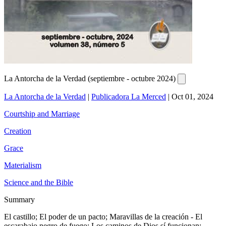
La Antorcha de la Verdad (septiembre - octubre 2024)
La Antorcha de la Verdad
|
Publicadora La Merced
|
Oct 01, 2024
Courtship and Marriage
Creation
Grace
Materialism
Science and the Bible
Summary
El castillo; El poder de un pacto; Maravillas de la creación - El
escarabajo negro de fuego; Los caminos de Dios sí funcionan;