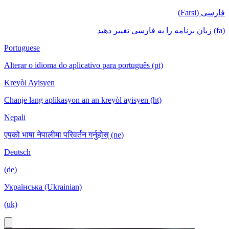
فارسی (Farsi)
(fa) زبان برنامه را به فارسی تغییر دهید
Portuguese
Alterar o idioma do aplicativo para português (pt)
Kreyòl Ayisyen
Chanje lang aplikasyon an an kreyòl ayisyen (ht)
Nepali
एपको भाषा नेपालीमा परिवर्तन गर्नुहोस् (ne)
Deutsch
(de)
Українська (Ukrainian)
(uk)