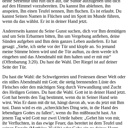
deine Seelentür und ruft dich auf, die Sünde aufzugeben und dich
auf den Himmel vorzubereiten. Du kannst Ihn ablehnen, ihn
anspeien, Ihn einen Teufel nennen, Ihm fluchen. Es ist erlaubt. Du
kannst Seinen Namen in Flüchen und im Spott im Munde führen,
wenn du das wählst. Er ist in deiner Hand jetzt.
Andererseits kannst du Seine Gunst suchen, dich vor Ihm demütigen
und um Sein Erbarmen bitten, Ihn um Vergebung anflehen, deine
Sünden aufgeben und Ihm dein ganzes Leben ausliefern. Er hat
gesagt: „Siehe, ich stehe vor der Tür und klopfe an. So jemand
meine Stimme hören wird und die Tür auftun, zu dem werde ich
eingehen und das Abendmahl mit ihm halten und er mit mir“
(Offenbarung 3:20). Du hast die Wahl. Der Riegel ist auf deiner
Seite der Tür.
Du hast die Wahl: die Schwelgereien und Festessen dieser Welt oder
ein stilles Abendmahl mit Gott; die stetig brennenden Lüste des
Fleisches oder den mächtigen Sieg durch Verwandlung und Zucht
des Heiligen Geistes. Du hast die Wahl. Gott ist in deiner Hand jetzt.
Gott hat bereits den Tag bestimmt, wenn du in Seiner Hand sein
wirst. Was Er dann mit dir tut, hängt davon ab, was du jetzt mit Ihm
tust. Dann wird es ein „schreckliches Ding sein, in die Hand des
lebendigen Gottes zu fallen“, wenn du Ihn mißbraucht hast. An
jenem Tag wird Gott nur zwei Urteile haben: „Gehet hin von mir,
ihr Verfluchten, in das ewige Feuer, das bereitet ist dem Teufel und