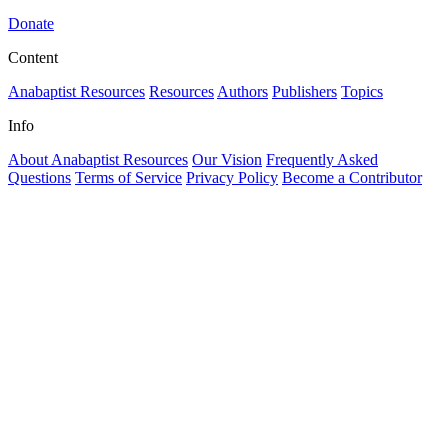
Donate
Content
Anabaptist Resources
Resources
Authors
Publishers
Topics
Info
About Anabaptist Resources
Our Vision
Frequently Asked
Questions
Terms of Service
Privacy Policy
Become a Contributor