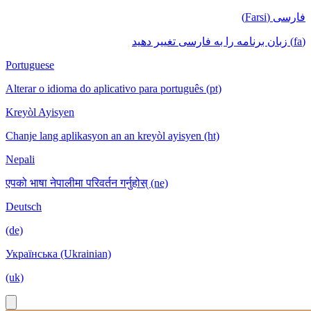
فارسی (Farsi)
(fa) زبان برنامه را به فارسی تغییر دهید
Portuguese
Alterar o idioma do aplicativo para português (pt)
Kreyòl Ayisyen
Chanje lang aplikasyon an an kreyòl ayisyen (ht)
Nepali
एपको भाषा नेपालीमा परिवर्तन गर्नुहोस् (ne)
Deutsch
(de)
Українська (Ukrainian)
(uk)