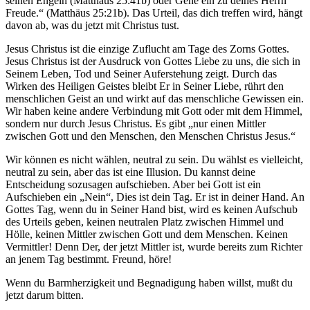
seinen Engeln (Matthäus 25:41b) oder Gehe ein zu deines Herrn
Freude.“ (Matthäus 25:21b). Das Urteil, das dich treffen wird, hängt
davon ab, was du jetzt mit Christus tust.
Jesus Christus ist die einzige Zuflucht am Tage des Zorns Gottes.
Jesus Christus ist der Ausdruck von Gottes Liebe zu uns, die sich in
Seinem Leben, Tod und Seiner Auferstehung zeigt. Durch das
Wirken des Heiligen Geistes bleibt Er in Seiner Liebe, rührt den
menschlichen Geist an und wirkt auf das menschliche Gewissen ein.
Wir haben keine andere Verbindung mit Gott oder mit dem Himmel,
sondern nur durch Jesus Christus. Es gibt „nur einen Mittler
zwischen Gott und den Menschen, den Menschen Christus Jesus.“
Wir können es nicht wählen, neutral zu sein. Du wählst es vielleicht,
neutral zu sein, aber das ist eine Illusion. Du kannst deine
Entscheidung sozusagen aufschieben. Aber bei Gott ist ein
Aufschieben ein „Nein“, Dies ist dein Tag. Er ist in deiner Hand. An
Gottes Tag, wenn du in Seiner Hand bist, wird es keinen Aufschub
des Urteils geben, keinen neutralen Platz zwischen Himmel und
Hölle, keinen Mittler zwischen Gott und dem Menschen. Keinen
Vermittler! Denn Der, der jetzt Mittler ist, wurde bereits zum Richter
an jenem Tag bestimmt. Freund, höre!
Wenn du Barmherzigkeit und Begnadigung haben willst, mußt du
jetzt darum bitten.