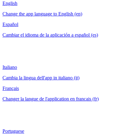
English
Change the app language to English (en)
Español
Cambiar el idioma de la aplicación a español (es)
Italiano
Cambia la lingua dell'app in italiano (it)
Français
Changer la langue de l'application en français (fr)
Portuguese