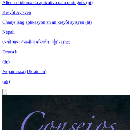
Alterar o idioma do aplicativo para português (pt)
Kreyòl Ayisyen
Chanje lang aplikasyon an an kreyòl ayisyen (ht)
Nepali
एपको भाषा नेपालीमा परिवर्तन गर्नुहोस् (ne)
Deutsch
(de)
Українська (Ukrainian)
(uk)