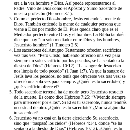
era a la vez hombre y Dios. Así puede representarnos al
Padre. Vino de Dios como el Apóstol y Sumo Sacerdote de
nuestra profesión (Hebreos 3:1).
Como el perfecto Dios-hombre, Jesús entiende la mente de
Dios. También entiende la mente de cualquier persona que
viene a Dios por medio de Él. Pues queda claro que es el
Mediador perfecto entre Dios y el hombre. La Biblia también
dice que hay “un solo mediador entre Dios y los hombres,
Jesucristo hombre” (1 Timoteo 2:5).
Los sacerdotes del Antiguo Testamento ofrecían sacrificios
vez tras vez. “Pero Cristo, habiendo ofrecido una vez para
siempre un solo sacrificio por los pecados, se ha sentado a la
diestra de Dios” (Hebreos 10:12). “La sangre de Jesucristo...
nos limpia de todo pecado” (1 Juan 1:7). Ya que la sangre de
Jesús lava los pecados, no tenía que ofrecerse vez tras vez; se
ofreció una sola vez para siempre. ¿Quién es tu sacerdote?, y
¿qué sacrificio ofrece él?
Todo sacerdote terrenal ha de morir, pero Jesucristo resucitó
de la muerte. Es como dice Hebreos 7:25: “Viviendo siempre
para interceder por ellos”. Si Él es tu sacerdote, nunca tendrás
necesidad de otro. ¿Quién es tu sacerdote? ¿Morirá algún día
tu sacerdote?
Jesucristo ya no está en la tierra ejerciendo Su sacerdocio,
sino que “traspasó los cielos” (Hebreos 4:14), donde “se ha
sentado a la diestra de Dios” (Hebreos 10:12). ¿Quién es tu