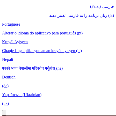
فارسی (Farsi)
(fa) زبان برنامه را به فارسی تغییر دهید
Portuguese
Alterar o idioma do aplicativo para português (pt)
Kreyòl Ayisyen
Chanje lang aplikasyon an an kreyòl ayisyen (ht)
Nepali
एपको भाषा नेपालीमा परिवर्तन गर्नुहोस् (ne)
Deutsch
(de)
Українська (Ukrainian)
(uk)