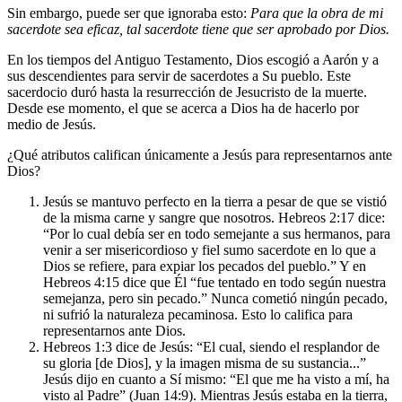
Sin embargo, puede ser que ignoraba esto:
Para que la obra de mi
sacerdote sea eficaz, tal sacerdote tiene que ser aprobado por Dios.
En los tiempos del Antiguo Testamento, Dios escogió a Aarón y a
sus descendientes para servir de sacerdotes a Su pueblo. Este
sacerdocio duró hasta la resurrección de Jesucristo de la muerte.
Desde ese momento, el que se acerca a Dios ha de hacerlo por
medio de Jesús.
¿Qué atributos califican únicamente a Jesús para representarnos ante
Dios?
Jesús se mantuvo perfecto en la tierra a pesar de que se vistió
de la misma carne y sangre que nosotros. Hebreos 2:17 dice:
“Por lo cual debía ser en todo semejante a sus hermanos, para
venir a ser misericordioso y fiel sumo sacerdote en lo que a
Dios se refiere, para expiar los pecados del pueblo.” Y en
Hebreos 4:15 dice que Él “fue tentado en todo según nuestra
semejanza, pero sin pecado.” Nunca cometió ningún pecado,
ni sufrió la naturaleza pecaminosa. Esto lo califica para
representarnos ante Dios.
Hebreos 1:3 dice de Jesús: “El cual, siendo el resplandor de
su gloria [de Dios], y la imagen misma de su sustancia...”
Jesús dijo en cuanto a Sí mismo: “El que me ha visto a mí, ha
visto al Padre” (Juan 14:9). Mientras Jesús estaba en la tierra,