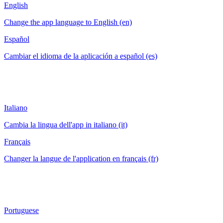
English
Change the app language to English (en)
Español
Cambiar el idioma de la aplicación a español (es)
Italiano
Cambia la lingua dell'app in italiano (it)
Français
Changer la langue de l'application en français (fr)
Portuguese