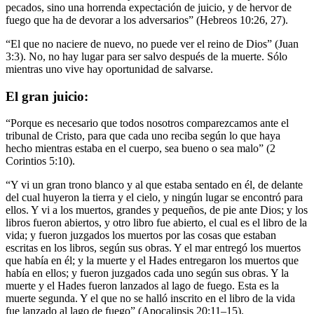
pecados, sino una horrenda expectación de juicio, y de hervor de
fuego que ha de devorar a los adversarios” (Hebreos 10:26, 27).
“El que no naciere de nuevo, no puede ver el reino de Dios” (Juan
3:3). No, no hay lugar para ser salvo después de la muerte. Sólo
mientras uno vive hay oportunidad de salvarse.
El gran juicio:
“Porque es necesario que todos nosotros comparezcamos ante el
tribunal de Cristo, para que cada uno reciba según lo que haya
hecho mientras estaba en el cuerpo, sea bueno o sea malo” (2
Corintios 5:10).
“Y vi un gran trono blanco y al que estaba sentado en él, de delante
del cual huyeron la tierra y el cielo, y ningún lugar se encontró para
ellos. Y vi a los muertos, grandes y pequeños, de pie ante Dios; y los
libros fueron abiertos, y otro libro fue abierto, el cual es el libro de la
vida; y fueron juzgados los muertos por las cosas que estaban
escritas en los libros, según sus obras. Y el mar entregó los muertos
que había en él; y la muerte y el Hades entregaron los muertos que
había en ellos; y fueron juzgados cada uno según sus obras. Y la
muerte y el Hades fueron lanzados al lago de fuego. Esta es la
muerte segunda. Y el que no se halló inscrito en el libro de la vida
fue lanzado al lago de fuego” (Apocalipsis 20:11–15).