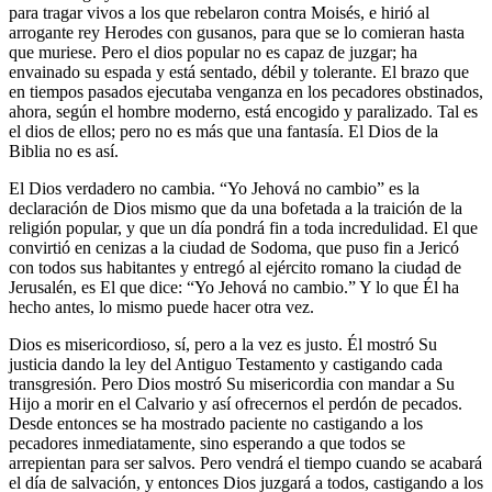
para tragar vivos a los que rebelaron contra Moisés, e hirió al
arrogante rey Herodes con gusanos, para que se lo comieran hasta
que muriese. Pero el dios popular no es capaz de juzgar; ha
envainado su espada y está sentado, débil y tolerante. El brazo que
en tiempos pasados ejecutaba venganza en los pecadores obstinados,
ahora, según el hombre moderno, está encogido y paralizado. Tal es
el dios de ellos; pero no es más que una fantasía. El Dios de la
Biblia no es así.
El Dios verdadero no cambia. “Yo Jehová no cambio” es la
declaración de Dios mismo que da una bofetada a la traición de la
religión popular, y que un día pondrá fin a toda incredulidad. El que
convirtió en cenizas a la ciudad de Sodoma, que puso fin a Jericó
con todos sus habitantes y entregó al ejército romano la ciudad de
Jerusalén, es El que dice: “Yo Jehová no cambio.” Y lo que Él ha
hecho antes, lo mismo puede hacer otra vez.
Dios es misericordioso, sí, pero a la vez es justo. Él mostró Su
justicia dando la ley del Antiguo Testamento y castigando cada
transgresión. Pero Dios mostró Su misericordia con mandar a Su
Hijo a morir en el Calvario y así ofrecernos el perdón de pecados.
Desde entonces se ha mostrado paciente no castigando a los
pecadores inmediatamente, sino esperando a que todos se
arrepientan para ser salvos. Pero vendrá el tiempo cuando se acabará
el día de salvación, y entonces Dios juzgará a todos, castigando a los