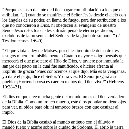
“Porque es justo delante de Dios pagar con tribulación a los que os
atribulan, [...] cuando se manifieste el Señor Jesús desde el cielo con
los ángeles de su poder, en llama de fuego, para dar retribución a los
que no conocieron a Dios, ni obedecen al evangelio de nuestro
Señor Jesucristo; los cuales sufrirán pena de eterna perdición,
excluidos de la presencia del Señor y de la gloria de su poder” (2
Tesalonicenses 1:6–9).
“El que viola la ley de Moisés, por el testimonio de dos o de tres
testigos muere irremisiblemente. ¿Cuánto mayor castigo pensáis que
merecerá el que pisoteare al Hijo de Dios, y tuviere por inmunda la
sangre del pacto en la cual fue santificado, e hiciere afrenta al
Espíritu de gracia? Pues conocemos al que dijo: Mía es la venganza,
yo daré el pago, dice el Señor. Y otra vez: El Señor juzgará a su
pueblo. ¡Horrenda cosa es caer en manos del Dios vivo!” (Hebreos
10:28–31).
El dios en que cree mucha gente del mundo no es el Dios verdadero
de la Biblia. Como un tronco muerto, este dios popular no tiene ojos
para ver, ni oídos para oír, ni tampoco brazos con que castigar al
impío.
El Dios de la Biblia castigó al mundo antiguo con el diluvio y
mandó fuego y azufre sobre la ciudad de Sodoma. Él abrió la tierra