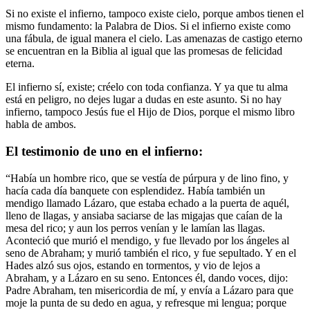
Si no existe el infierno, tampoco existe cielo, porque ambos tienen el
mismo fundamento: la Palabra de Dios. Si el infierno existe como
una fábula, de igual manera el cielo. Las amenazas de castigo eterno
se encuentran en la Biblia al igual que las promesas de felicidad
eterna.
El infierno sí, existe; créelo con toda confianza. Y ya que tu alma
está en peligro, no dejes lugar a dudas en este asunto. Si no hay
infierno, tampoco Jesús fue el Hijo de Dios, porque el mismo libro
habla de ambos.
El testimonio de uno en el infierno:
“Había un hombre rico, que se vestía de púrpura y de lino fino, y
hacía cada día banquete con esplendidez. Había también un
mendigo llamado Lázaro, que estaba echado a la puerta de aquél,
lleno de llagas, y ansiaba saciarse de las migajas que caían de la
mesa del rico; y aun los perros venían y le lamían las llagas.
Aconteció que murió el mendigo, y fue llevado por los ángeles al
seno de Abraham; y murió también el rico, y fue sepultado. Y en el
Hades alzó sus ojos, estando en tormentos, y vio de lejos a
Abraham, y a Lázaro en su seno. Entonces él, dando voces, dijo:
Padre Abraham, ten misericordia de mí, y envía a Lázaro para que
moje la punta de su dedo en agua, y refresque mi lengua; porque