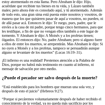
estoy atormentado en esta llama. Pero Abraham le dijo: Hijo,
acuérdate que recibiste tus bienes en tu vida, y Lázaro también
males; pero ahora éste es consolado aquí, y tú atormentado. Además
de todo esto, una gran sima está puesta entre nosotros y vosotros, de
manera que los que quisieren pasar de aquí a vosotros, no pueden, ni
de allá pasar acá. Entonces le dijo: Te ruego, pues, padre, que le
envíes a la casa de mi padre, porque tengo cinco hermanos, para que
les testifique, a fin de que no vengan ellos también a este lugar de
tormento. Y Abraham le dijo: A Moisés y a los profetas tienen;
óiganlos. El entonces dijo: No, padre Abraham; pero si alguno fuere
a ellos de entre los muertos, se arrepentirán. Mas Abraham le dijo: Si
no oyen a Moisés y a los profetas, tampoco se persuadirán aunque
alguno se levantare de los muertos” (Lucas 16:19–31).
¡El infierno es una realidad! Prestemos atención a la Palabra de
Dios, porque no habrá más testimonio en cuanto al infierno, ni
mensaje de salvación por otro medio.
¿Puede el pecador ser salvo después de la muerte?
“Está establecido para los hombres que mueran una sola vez, y
después de esto el juicio” (Hebreos 9:27).
“Porque si pecáremos voluntariamente después de haber recibido el
conocimiento de la verdad, ya no queda más sacrificio por los