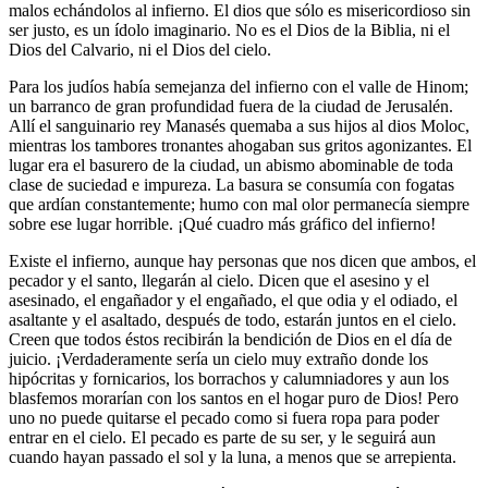
malos echándolos al infierno. El dios que sólo es misericordioso sin
ser justo, es un ídolo imaginario. No es el Dios de la Biblia, ni el
Dios del Calvario, ni el Dios del cielo.
Para los judíos había semejanza del infierno con el valle de Hinom;
un barranco de gran profundidad fuera de la ciudad de Jerusalén.
Allí el sanguinario rey Manasés quemaba a sus hijos al dios Moloc,
mientras los tambores tronantes ahogaban sus gritos agonizantes. El
lugar era el basurero de la ciudad, un abismo abominable de toda
clase de suciedad e impureza. La basura se consumía con fogatas
que ardían constantemente; humo con mal olor permanecía siempre
sobre ese lugar horrible. ¡Qué cuadro más gráfico del infierno!
Existe el infierno, aunque hay personas que nos dicen que ambos, el
pecador y el santo, llegarán al cielo. Dicen que el asesino y el
asesinado, el engañador y el engañado, el que odia y el odiado, el
asaltante y el asaltado, después de todo, estarán juntos en el cielo.
Creen que todos éstos recibirán la bendición de Dios en el día de
juicio. ¡Verdaderamente sería un cielo muy extraño donde los
hipócritas y fornicarios, los borrachos y calumniadores y aun los
blasfemos morarían con los santos en el hogar puro de Dios! Pero
uno no puede quitarse el pecado como si fuera ropa para poder
entrar en el cielo. El pecado es parte de su ser, y le seguirá aun
cuando hayan passado el sol y la luna, a menos que se arrepienta.