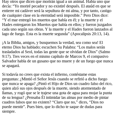
Hay otros que dicen que morirán igual a un animal. Había uno que
decía: “Yo moriré pecador y no existiré después. El ataúd en que se
entierre mi cadáver será la sepultura de mi alma, y por tanto, castigo
de cualquier clase en la eternidad será imposible.” Pero Dios dice:
“Y el mar entregó los muertos que había en él; y la muerte y el
Hades entregaron los Muertos que había en ellos; y fueron juzgados
cada uno según sus obras. Y la muerte y el Hades fueron lanzados al
lago de fuego. Esta es la muerte segunda” (Apocalipsis 20:13, 14).
¡A la Biblia, amigos, y busquemos la verdad, sea como sea! El
eterno Dios ha hablado; escuchen Su Palabra: “Los malos serán
trasladados al Seol, todas las gente que se olvidan de Dios” (Salmo
9:17). Tres veces en el mismo capítulo de Marcos 9, el compasivo
Salvador habla de un gusano que no muere y de un fuego que nunca
se apagará.
Si todavía no crees que exista el infierno, contéstame estas
preguntas: ¿Mintió el Señor Jesús cuando se refirió a dicho fuego
que nunca se apaga? ¿Pintó el Hijo de Dios un cuadro falso del rico,
quien alzó sus ojos después de la muerte, siendo atormentado de
llamas, y rogó que se le trajese una gota de agua para mojar la punta
de su lengua? ¿Pensaba Él intimidar las almas por medio de pintar
cuadros falsos que no existen? “Claro que no,” dices, “Dios no
puede mentir”. Pues bien, que lo dicho te saque de dudas para
siempre.