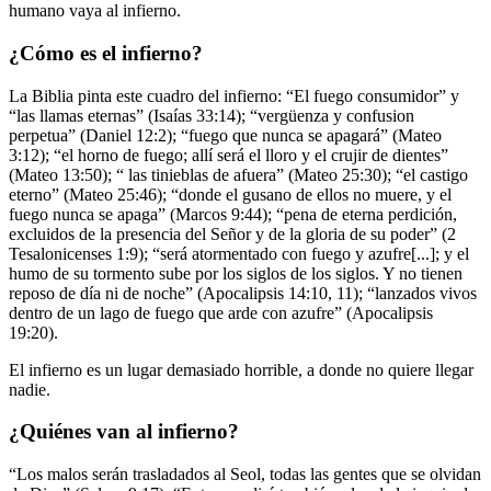
humano vaya al infierno.
¿Cómo es el infierno?
La Biblia pinta este cuadro del infierno: “El fuego consumidor” y
“las llamas eternas” (Isaías 33:14); “vergüenza y confusion
perpetua” (Daniel 12:2); “fuego que nunca se apagará” (Mateo
3:12); “el horno de fuego; allí será el lloro y el crujir de dientes”
(Mateo 13:50); “ las tinieblas de afuera” (Mateo 25:30); “el castigo
eterno” (Mateo 25:46); “donde el gusano de ellos no muere, y el
fuego nunca se apaga” (Marcos 9:44); “pena de eterna perdición,
excluidos de la presencia del Señor y de la gloria de su poder” (2
Tesalonicenses 1:9); “será atormentado con fuego y azufre[...]; y el
humo de su tormento sube por los siglos de los siglos. Y no tienen
reposo de día ni de noche” (Apocalipsis 14:10, 11); “lanzados vivos
dentro de un lago de fuego que arde con azufre” (Apocalipsis
19:20).
El infierno es un lugar demasiado horrible, a donde no quiere llegar
nadie.
¿Quiénes van al infierno?
“Los malos serán trasladados al Seol, todas las gentes que se olvidan