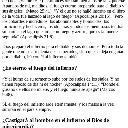
de Dios” (Salmo 9:17). “Entonces dirá también a los de la izquierda:
Apartaos de mí, malditos, al fuego eterno preparado para el diablo y
sus ángeles” (Mateo 25:41). “Y el que no se halló inscrito en el libro
de la vida fue lanzado al lago de fuego” (Apocalipsis 20:15). “Pero
los cobardes e incrédulos, los abominables y homicidas, los
fornicarios y hechiceros, los idólatras y todos los mentirosos tendrán
su parte en el lago que arde con fuego y azufre, que es la muerte
segunda” (Apocalipsis 21:8).
Dios preparó el infierno para el diablo y sus demonios. Pero toda la
gente que no se arrepienta de sus pecados, sino que se deja engañar
por el diablo, irá con él al infierno también.
¿Es eterno el fuego del infierno?
“Y el humo de su tormento sube por los siglos de los siglos. Y no
tienen reposo de día ni de noche” (Apocalipsis 14:11). “Donde el
gusano de ellos no muere, y el fuego nunca se apaga” (Marcos
9:48).
Sí, el fuego del infierno arde eternamente; y los malos a la vez
sufrirán en él para siempre.
¿Castigará al hombre en el infierno el Dios de
misericordia?