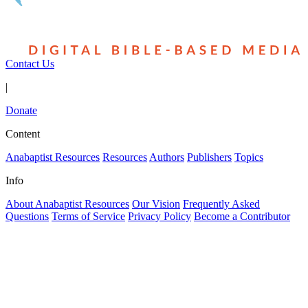
Contact Us
|
Donate
Content
Anabaptist Resources
Resources
Authors
Publishers
Topics
Info
About Anabaptist Resources
Our Vision
Frequently Asked
Questions
Terms of Service
Privacy Policy
Become a Contributor