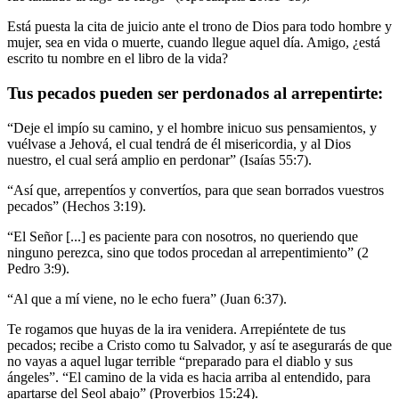
Está puesta la cita de juicio ante el trono de Dios para todo hombre y
mujer, sea en vida o muerte, cuando llegue aquel día. Amigo, ¿está
escrito tu nombre en el libro de la vida?
Tus pecados pueden ser perdonados al arrepentirte:
“Deje el impío su camino, y el hombre inicuo sus pensamientos, y
vuélvase a Jehová, el cual tendrá de él misericordia, y al Dios
nuestro, el cual será amplio en perdonar” (Isaías 55:7).
“Así que, arrepentíos y convertíos, para que sean borrados vuestros
pecados” (Hechos 3:19).
“El Señor [...] es paciente para con nosotros, no queriendo que
ninguno perezca, sino que todos procedan al arrepentimiento” (2
Pedro 3:9).
“Al que a mí viene, no le echo fuera” (Juan 6:37).
Te rogamos que huyas de la ira venidera. Arrepiéntete de tus
pecados; recibe a Cristo como tu Salvador, y así te asegurarás de que
no vayas a aquel lugar terrible “preparado para el diablo y sus
ángeles”. “El camino de la vida es hacia arriba al entendido, para
apartarse del Seol abajo” (Proverbios 15:24).