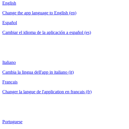
English
Change the app language to English (en)
Español
Cambiar el idioma de la aplicación a español (es)
Italiano
Cambia la lingua dell'app in italiano (it)
Français
Changer la langue de l'application en français (fr)
Portuguese