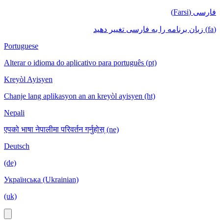
فارسی (Farsi)
(fa) زبان برنامه را به فارسی تغییر دهید
Portuguese
Alterar o idioma do aplicativo para português (pt)
Kreyòl Ayisyen
Chanje lang aplikasyon an an kreyòl ayisyen (ht)
Nepali
एपको भाषा नेपालीमा परिवर्तन गर्नुहोस् (ne)
Deutsch
(de)
Українська (Ukrainian)
(uk)