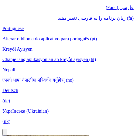
فارسی (Farsi)
(fa) زبان برنامه را به فارسی تغییر دهید
Portuguese
Alterar o idioma do aplicativo para português (pt)
Kreyòl Ayisyen
Chanje lang aplikasyon an an kreyòl ayisyen (ht)
Nepali
एपको भाषा नेपालीमा परिवर्तन गर्नुहोस् (ne)
Deutsch
(de)
Українська (Ukrainian)
(uk)