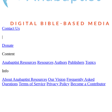
Contact Us
|
Donate
Content
Anabaptist Resources
Resources
Authors
Publishers
Topics
Info
About Anabaptist Resources
Our Vision
Frequently Asked
Questions
Terms of Service
Privacy Policy
Become a Contributor