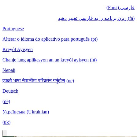
فارسی (Farsi)
(fa) زبان برنامه را به فارسی تغییر دهید
Portuguese
Alterar o idioma do aplicativo para português (pt)
Kreyòl Ayisyen
Chanje lang aplikasyon an an kreyòl ayisyen (ht)
Nepali
एपको भाषा नेपालीमा परिवर्तन गर्नुहोस् (ne)
Deutsch
(de)
Українська (Ukrainian)
(uk)