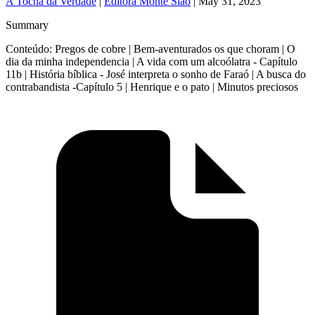
A Tocha da Verdade
|
Editora Monte Sião
|
May 31, 2023
Summary
Conteúdo: Pregos de cobre | Bem-aventurados os que choram | O
dia da minha independencia | A vida com um alcoólatra - Capítulo
11b | História bíblica - José interpreta o sonho de Faraó | A busca do
contrabandista -Capítulo 5 | Henrique e o pato | Minutos preciosos