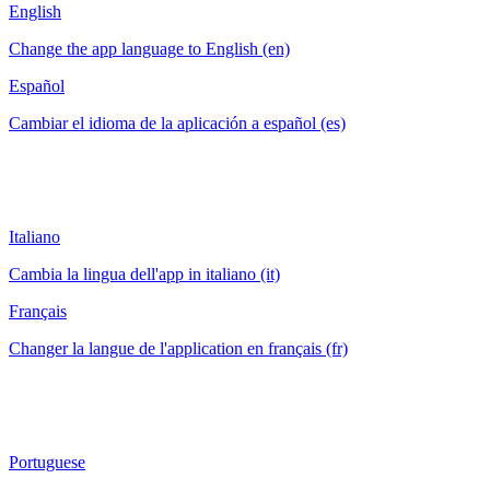
English
Change the app language to English (en)
Español
Cambiar el idioma de la aplicación a español (es)
Italiano
Cambia la lingua dell'app in italiano (it)
Français
Changer la langue de l'application en français (fr)
Portuguese