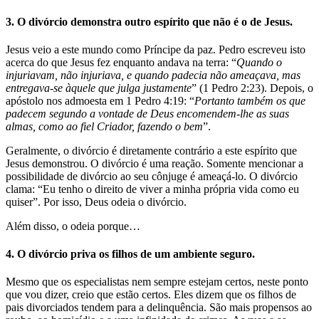
3. O divórcio demonstra outro espírito que não é o de Jesus.
Jesus veio a este mundo como Príncipe da paz. Pedro escreveu isto
acerca do que Jesus fez enquanto andava na terra: “
Quando o
injuriavam, não injuriava, e quando padecia não ameaçava, mas
entregava-se àquele que julga justamente
” (1 Pedro 2:23). Depois, o
apóstolo nos admoesta em 1 Pedro 4:19: “
Portanto também os que
padecem segundo a vontade de Deus encomendem-lhe as suas
almas, como ao fiel Criador, fazendo o bem
”.
Geralmente, o divórcio é diretamente contrário a este espírito que
Jesus demonstrou. O divórcio é uma reação. Somente mencionar a
possibilidade de divórcio ao seu cônjuge é ameaçá-lo. O divórcio
clama: “Eu tenho o direito de viver a minha própria vida como eu
quiser”. Por isso, Deus odeia o divórcio.
Além disso, o odeia porque…
4. O divórcio priva os filhos de um ambiente seguro.
Mesmo que os especialistas nem sempre estejam certos, neste ponto
que vou dizer, creio que estão certos. Eles dizem que os filhos de
pais divorciados tendem para a delinquência. São mais propensos ao