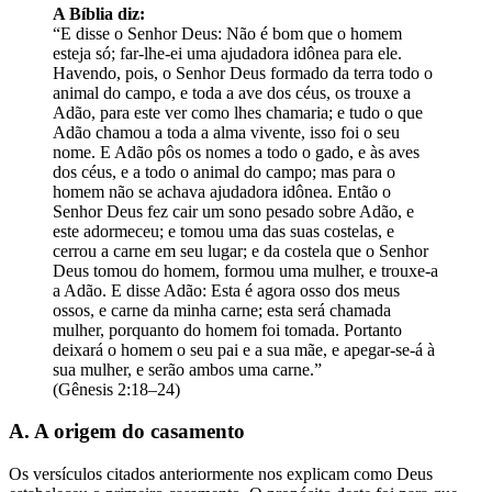
A Bíblia diz:
“E disse o Senhor Deus: Não é bom que o homem
esteja só; far-lhe-ei uma ajudadora idônea para ele.
Havendo, pois, o Senhor Deus formado da terra todo o
animal do campo, e toda a ave dos céus, os trouxe a
Adão, para este ver como lhes chamaria; e tudo o que
Adão chamou a toda a alma vivente, isso foi o seu
nome. E Adão pôs os nomes a todo o gado, e às aves
dos céus, e a todo o animal do campo; mas para o
homem não se achava ajudadora idônea. Então o
Senhor Deus fez cair um sono pesado sobre Adão, e
este adormeceu; e tomou uma das suas costelas, e
cerrou a carne em seu lugar; e da costela que o Senhor
Deus tomou do homem, formou uma mulher, e trouxe-a
a Adão. E disse Adão: Esta é agora osso dos meus
ossos, e carne da minha carne; esta será chamada
mulher, porquanto do homem foi tomada. Portanto
deixará o homem o seu pai e a sua mãe, e apegar-se-á à
sua mulher, e serão ambos uma carne.”
(Gênesis 2:18–24)
A. A origem do casamento
Os versículos citados anteriormente nos explicam como Deus