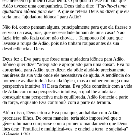
estabeleceu o primeiro casamento. O propósito deste foi para que
Adão tivesse uma companheira. Deus tinha dito: “
Far-lhe-ei uma
ajudadora idônea para ele
”. A que se referia Deus ao dizer que ela
seria uma “ajudadora idônea” para Adão?
Não foi, como pensam alguns, principalmente para que ela fizesse o
serviço da casa, pois, que necessidade tinham de uma casa? Não
fazia frio; não fazia calor; não chovia… Tampouco foi para que
lavasse a roupa de Adão, pois não tinham roupas antes da sua
desobediência a Deus.
Deus fez a Eva para que fosse uma ajudadora idônea para Adão.
Idôneo quer dizer “adequado e apropriado para uma coisa”. Eva foi
apropriada para Adão; quer dizer, ela pôde ajudá-lo precisamente
nas áreas da sua vida onde ele necessitava de ajuda. A tendência do
homem é avaliar tudo à base da lógica, mas a mulher emprega uma
perspectiva intuitiva.
[i]
Desta forma, Eva pôde contribuir com a vida
de Adão com uma perspectiva intuitiva, a qual lhe ajudaria a
conseguir uma perspectiva mais equilibrada. Adão fornecia a parte
da força, enquanto Eva contribuía com a parte da ternura.
Além disso, Deus criou a Eva para que, ao habitar com Adão,
procriasse filhos. De outra maneira, teria sido impossível que o
gênero humano cumprisse com o primeiro mandamento que Deus
lhes deu: “Frutificai e multiplicai-vos, e enchei a terra, e sujeitai-a”
(Gênesis 1:28).