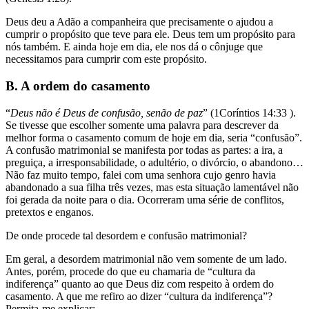
Deus deu a Adão a companheira que precisamente o ajudou a
cumprir o propósito que teve para ele. Deus tem um propósito para
nós também. E ainda hoje em dia, ele nos dá o cônjuge que
necessitamos para cumprir com este propósito.
B. A ordem do casamento
“
Deus não é Deus de confusão, senão de paz
” (1Coríntios 14:33 ).
Se tivesse que escolher somente uma palavra para descrever da
melhor forma o casamento comum de hoje em dia, seria “confusão”.
A confusão matrimonial se manifesta por todas as partes: a ira, a
preguiça, a irresponsabilidade, o adultério, o divórcio, o abandono…
Não faz muito tempo, falei com uma senhora cujo genro havia
abandonado a sua filha três vezes, mas esta situação lamentável não
foi gerada da noite para o dia. Ocorreram uma série de conflitos,
pretextos e enganos.
De onde procede tal desordem e confusão matrimonial?
Em geral, a desordem matrimonial não vem somente de um lado.
Antes, porém, procede do que eu chamaria de “cultura da
indiferença” quanto ao que Deus diz com respeito à ordem do
casamento. A que me refiro ao dizer “cultura da indiferença”?
Permita-me explicar: