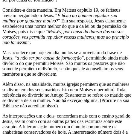
Considere-a desta maneira. Em Mateus capítulo 19, os fariseus
haviam perguntado a Jesus: “
É lícito ao homem repudiar sua
mulher por qualquer motivo
?” Em sua resposta, Jesus claramente
estabeleceu uma norma melhor do que a da lei ou da permissão de
Moisés, pois disse que “
Moisés, por causa da dureza dos vossos
corações, vos permitiu repudiar vossas mulheres; mas ao princípio
não foi assim
”.
Mas acontece que hoje em dia muitos se aproveitam da frase de
Jesus, “
a não ser por causa de fornicação
”, permitindo ainda mais
divórcio do que permitiu Moisés. São muitos os pastores que não
somente permitem o divórcio, senão que até aconselham os seus
membros a que se divorciem.
Além disso, na atualidade, muitas igrejas permitem que as mulheres
se divorciem dos seus maridos. Isto nem Moisés o permitiu! Toda
referência ao divórcio no Antigo Testamento se refere ao marido que
se divorcia de sua mulher. Não há exceção alguma. (Procure na sua
Bíblia se não acreditar nisso.)
As interpretações um e dois, concordam mais com o ensino geral de
Jesus, assim como com as outras partes das escrituras sobre este
assunto. A interpretação número um é muito comum entre os
anabatistas conservadores de hoje. A interpretação número dois é a