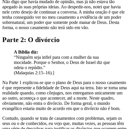
Não digo que havia mudado de opinião, mas já não estava tão
apegado às suas próprias ideias. Ao despedir-nos, notei que havia
nele certo desejo de continuar a conversa. A minha oração é que ele
tenha conseguido ver no meu casamento a evidência de um poder
sobrenatural, um poder que somente pode manar de Deus. Desta
forma, o nosso casamento não terá sido em vão.
Parte 2: O divórcio
A Bíblia diz:
“Ninguém seja infiel para com a mulher da sua
mocidade. Porque o Senhor, o Deus de Israel diz que
odeia o repúdio.”
(Malaquias 2:15–16).]
Na Parte 1 explicou-se que o plano de Deus para o nosso casamento
é que represente a fidelidade de Deus aqui na terra. Isto se torna uma
realidade quando, como cônjuges, nos entregamos unicamente um
ao outro, aconteça o que acontecer, até a morte. Neste quadro,
obviamente, não entra o divórcio. De forma geral, o mundo
evangélico estaria muito de acordo em que o divórcio não é bom.
Contudo, quando se trata de casamentos com problemas, sejam os
seus ou o de conhecidos, eu vejo que, muitas vezes, as pessoas têm
uma série de desculpas para justificar os divórcios que ocorrem entre