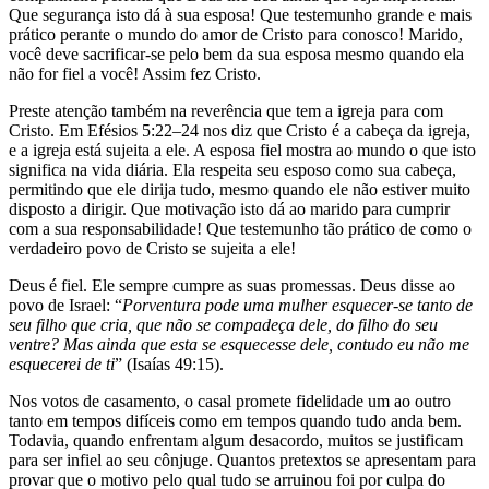
Que segurança isto dá à sua esposa! Que testemunho grande e mais
prático perante o mundo do amor de Cristo para conosco! Marido,
você deve sacrificar-se pelo bem da sua esposa mesmo quando ela
não for fiel a você! Assim fez Cristo.
Preste atenção também na reverência que tem a igreja para com
Cristo. Em Efésios 5:22–24 nos diz que Cristo é a cabeça da igreja,
e a igreja está sujeita a ele. A esposa fiel mostra ao mundo o que isto
significa na vida diária. Ela respeita seu esposo como sua cabeça,
permitindo que ele dirija tudo, mesmo quando ele não estiver muito
disposto a dirigir. Que motivação isto dá ao marido para cumprir
com a sua responsabilidade! Que testemunho tão prático de como o
verdadeiro povo de Cristo se sujeita a ele!
Deus é fiel. Ele sempre cumpre as suas promessas. Deus disse ao
povo de Israel: “
Porventura pode uma mulher esquecer-se tanto de
seu filho que cria, que não se compadeça dele, do filho do seu
ventre? Mas ainda que esta se esquecesse dele, contudo eu não me
esquecerei de ti
” (Isaías 49:15).
Nos votos de casamento, o casal promete fidelidade um ao outro
tanto em tempos difíceis como em tempos quando tudo anda bem.
Todavia, quando enfrentam algum desacordo, muitos se justificam
para ser infiel ao seu cônjuge. Quantos pretextos se apresentam para
provar que o motivo pelo qual tudo se arruinou foi por culpa do