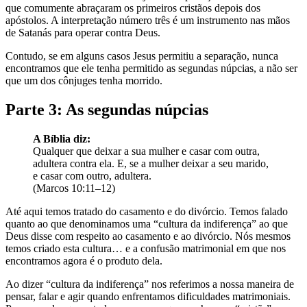
que comumente abraçaram os primeiros cristãos depois dos
apóstolos. A interpretação número três é um instrumento nas mãos
de Satanás para operar contra Deus.
Contudo, se em alguns casos Jesus permitiu a separação, nunca
encontramos que ele tenha permitido as segundas núpcias, a não ser
que um dos cônjuges tenha morrido.
Parte 3: As segundas núpcias
A Bíblia diz:
Qualquer que deixar a sua mulher e casar com outra,
adultera contra ela. E, se a mulher deixar a seu marido,
e casar com outro, adultera.
(Marcos 10:11–12)
Até aqui temos tratado do casamento e do divórcio. Temos falado
quanto ao que denominamos uma “cultura da indiferença” ao que
Deus disse com respeito ao casamento e ao divórcio. Nós mesmos
temos criado esta cultura… e a confusão matrimonial em que nos
encontramos agora é o produto dela.
Ao dizer “cultura da indiferença” nos referimos a nossa maneira de
pensar, falar e agir quando enfrentamos dificuldades matrimoniais.