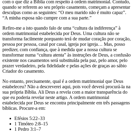
com o que diz a Bíblia com respeito à ordem matrimonial. Contudo,
quando se referem ao seu próprio casamento, começam a apresentar
desculpas como as seguintes: “O meu marido não é muito capaz”.
“A minha esposa não cumpre com a sua parte.”
Refiro-me a isto quando falo de uma “cultura da indiferença” à
ordem matrimonial estabelecida por Deus. Uma cultura não se
transforma facilmente porquanto terá de mudar coração por coração,
pessoa por pessoa, casal por casal, igreja por igreja… Mas, posso
predizer, com confiança, que à medida que a nossa cultura se
transformar numa “cultura atenta” às instruções de Deus, a confusão
existente nos casamentos será substituída pela paz, pelo amor, pelo
prazer verdadeiro, pela fidelidade e pelas ações de graças ao sábio
Criador do casamento.
No entanto, precisamente, qual é a ordem matrimonial que Deus
estabeleceu? Não a descreverei aqui, pois você deverá procurá-la na
sua própria Bíblia. Ali Deus a revela com a maior transparência do
que eu poderia revelar neste artigo. A ordem matrimonial
estabelecida por Deus se encontra principalmente em três passagens
bíblicas. Procure-a em:
Efésios 5:22–33
1 Timóteo 2:8–15
1 Pedro 3:1–7