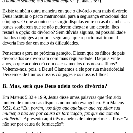
o homem semear, isto também ceifará
” (Gálatas 6:7).
Existe também outra maneira em que o divórcio gera mais divórcio.
Deus instituiu o pacto matrimonial para a segurança emocional dos
cônjuges. O que acontece se surgir disputas entre o casal e ambas as
partes souberem que se não puderem chegar a um acordo, lhes
restará a opção do divórcio? Sem dúvida alguma, tal possibilidade
tira dos cônjuges a própria segurança que o pacto matrimonial
deveria lhes dar em meio às dificuldades.
Pensemos agora na próxima geração. Dizem que os filhos de pais
divorciados se divorciam com mais regularidade. Daqui a vinte
anos, o que acontecerá com os casamentos dos nossos filhos?
Voltemo-nos, pois, a Deus! Clamemos a ele por sua misericórdia!
Deixemos de trair os nossos cônjuges e os nossos filhos!
B. Mas, será que Deus odeia todo divórcio?
Em Mateus 5:32 e 19:9, Jesus disse umas palavras que têm sido
motivo de numerosas disputas no mundo evangélico. Em Mateus
5:32, diz: “
Eu, porém, vos digo que qualquer que repudiar sua
mulher, a não ser por causa de fornicação, faz que ela cometa
adultério
”. Apresento aqui três maneiras de interpretar esta frase: “a
não ser por causa de fornicação”: