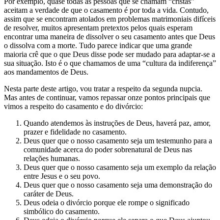
Por exemplo, quase todas as pessoas que se chamam “cristãs”
aceitam a verdade de que o casamento é por toda a vida. Contudo,
assim que se encontram atolados em problemas matrimoniais difíceis
de resolver, muitos apresentam pretextos pelos quais esperam
encontrar uma maneira de dissolver o seu casamento antes que Deus
o dissolva com a morte. Tudo parece indicar que uma grande
maioria crê que o que Deus disse pode ser mudado para adaptar-se a
sua situação. Isto é o que chamamos de uma “cultura da indiferença”
aos mandamentos de Deus.
Nesta parte deste artigo, vou tratar a respeito da segunda nupcia.
Mas antes de continuar, vamos repassar onze pontos principais que
vimos a respeito do casamento e do divórcio:
Quando atendemos às instruções de Deus, haverá paz, amor,
prazer e fidelidade no casamento.
Deus quer que o nosso casamento seja um testemunho para a
comunidade acerca do poder sobrenatural de Deus nas
relações humanas.
Deus quer que o nosso casamento seja um exemplo da relação
entre Jesus e o seu povo.
Deus quer que o nosso casamento seja uma demonstração do
caráter de Deus.
Deus odeia o divórcio porque ele rompe o significado
simbólico do casamento.