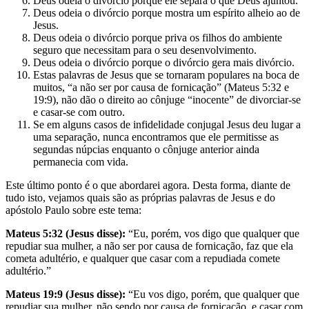
Deus odeia o divórcio porque ele separa o que Deus ajuntou.
Deus odeia o divórcio porque mostra um espírito alheio ao de
Jesus.
Deus odeia o divórcio porque priva os filhos do ambiente
seguro que necessitam para o seu desenvolvimento.
Deus odeia o divórcio porque o divórcio gera mais divórcio.
Estas palavras de Jesus que se tornaram populares na boca de
muitos, “a não ser por causa de fornicação” (Mateus 5:32 e
19:9), não dão o direito ao cônjuge “inocente” de divorciar-se
e casar-se com outro.
Se em alguns casos de infidelidade conjugal Jesus deu lugar a
uma separação, nunca encontramos que ele permitisse as
segundas núpcias enquanto o cônjuge anterior ainda
permanecia com vida.
Este último ponto é o que abordarei agora. Desta forma, diante de
tudo isto, vejamos quais são as próprias palavras de Jesus e do
apóstolo Paulo sobre este tema:
Mateus 5:32 (Jesus disse):
“Eu, porém, vos digo que qualquer que
repudiar sua mulher, a não ser por causa de fornicação, faz que ela
cometa adultério, e qualquer que casar com a repudiada comete
adultério.”
Mateus 19:9 (Jesus disse):
“Eu vos digo, porém, que qualquer que
repudiar sua mulher, não sendo por causa de fornicação, e casar com