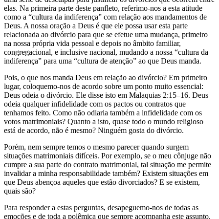
elas. Na primeira parte deste panfleto, referimo-nos a esta atitude
como a “cultura da indiferença” com relação aos mandamentos de
Deus. A nossa oração a Deus é que ele possa usar esta parte
relacionada ao divórcio para que se efetue uma mudança, primeiro
na nossa própria vida pessoal e depois no âmbito familiar,
congregacional, e inclusive nacional, mudando a nossa “cultura da
indiferença” para uma “cultura de atenção” ao que Deus manda.
Pois, o que nos manda Deus em relação ao divórcio? Em primeiro
lugar, coloquemo-nos de acordo sobre um ponto muito essencial:
Deus odeia o divórcio. Ele disse isto em Malaquias 2:15–16. Deus
odeia qualquer infidelidade com os pactos ou contratos que
tenhamos feito. Como não odiaria também a infidelidade com os
votos matrimoniais? Quanto a isto, quase todo o mundo religioso
está de acordo, não é mesmo? Ninguém gosta do divórcio.
Porém, nem sempre temos o mesmo parecer quando surgem
situações matrimoniais difíceis. Por exemplo, se o meu cônjuge não
cumpre a sua parte do contrato matrimonial, tal situação me permite
invalidar a minha responsabilidade também? Existem situações em
que Deus abençoa aqueles que estão divorciados? E se existem,
quais são?
Para responder a estas perguntas, desapeguemo-nos de todas as
emoções e de toda a polêmica que sempre acompanha este assunto.