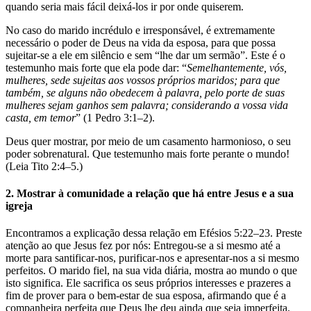
quando seria mais fácil deixá-los ir por onde quiserem.
No caso do marido incrédulo e irresponsável, é extremamente
necessário o poder de Deus na vida da esposa, para que possa
sujeitar-se a ele em silêncio e sem “lhe dar um sermão”. Este é o
testemunho mais forte que ela pode dar: “
Semelhantemente, vós,
mulheres, sede sujeitas aos vossos próprios maridos; para que
também, se alguns não obedecem à palavra, pelo porte de suas
mulheres sejam ganhos sem palavra; considerando a vossa vida
casta, em temor
” (1 Pedro 3:1–2).
Deus quer mostrar, por meio de um casamento harmonioso, o seu
poder sobrenatural. Que testemunho mais forte perante o mundo!
(Leia Tito 2:4–5.)
2. Mostrar à comunidade a relação que há entre Jesus e a sua
igreja
Encontramos a explicação dessa relação em Efésios 5:22–23. Preste
atenção ao que Jesus fez por nós: Entregou-se a si mesmo até a
morte para santificar-nos, purificar-nos e apresentar-nos a si mesmo
perfeitos. O marido fiel, na sua vida diária, mostra ao mundo o que
isto significa. Ele sacrifica os seus próprios interesses e prazeres a
fim de prover para o bem-estar de sua esposa, afirmando que é a
companheira perfeita que Deus lhe deu ainda que seja imperfeita.