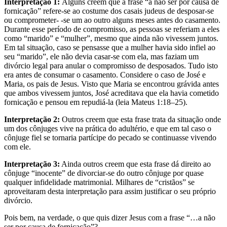
Interpretação 1:
Alguns creem que a frase “a não ser por causa de
fornicação” refere-se ao costume dos casais judeus de desposar-se
ou comprometer- -se um ao outro alguns meses antes do casamento.
Durante esse período de compromisso, as pessoas se referiam a eles
como “marido” e “mulher”, mesmo que ainda não vivessem juntos.
Em tal situação, caso se pensasse que a mulher havia sido infiel ao
seu “marido”, ele não devia casar-se com ela, mas faziam um
divórcio legal para anular o compromisso de desposados. Tudo isto
era antes de consumar o casamento. Considere o caso de José e
Maria, os pais de Jesus. Visto que Maria se encontrou grávida antes
que ambos vivessem juntos, José acreditava que ela havia cometido
fornicação e pensou em repudiá-la (leia Mateus 1:18–25).
Interpretação 2:
Outros creem que esta frase trata da situação onde
um dos cônjuges vive na prática do adultério, e que em tal caso o
cônjuge fiel se tornaria partícipe do pecado se continuasse vivendo
com ele.
Interpretação 3:
Ainda outros creem que esta frase dá direito ao
cônjuge “inocente” de divorciar-se do outro cônjuge por quase
qualquer infidelidade matrimonial. Milhares de “cristãos” se
aproveitaram desta interpretação para assim justificar o seu próprio
divórcio.
Pois bem, na verdade, o que quis dizer Jesus com a frase “…a não
ser por causa de fornicação”?