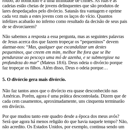
roubo, ao homicídio e a uma infinidade de crimes. As ruas e as
cadeias estão cheias de jovens delinquentes que são produtos de
lares despedaçados pelo divórcio. Satanás tira vantagem e oprime
cada vez mais a estes jovens com os laços do vício. Quantos
infelizes acabarão no inferno como resultado da decisão de seus pais
de se divorciarem?
Não sabemos a resposta a essa pergunta, mas as seguintes palavras
de Jesus acerca dos que fazem tropeçar os “pequeninos” devem
alarmar-nos: “
Mas, qualquer que escandalizar um destes
pequeninos, que creem em mim, melhor lhe fora que se lhe
pendurasse ao pescoço uma mó de azenha, e se submergisse na
profundeza do mar
” (Mateus 18:6). Deus odeia o divórcio porque
faz tropeçar os filhos. Além disso, Deus o odeia porque…
5. O divórcio gera mais divórcio.
Não faz tantos anos que o divórcio era quase desconhecido nas
Américas. Porém, agora é uma prática descontrolada. Dizem que de
cada cem casamentos, aproximadamente, uns cinquenta terminarão
em divórcio.
Por que mudou tanto este quadro desde a época dos meus avós?
Será que agora há menos religião do que havia naquele tempo? Não,
não acredito. Os Estados Unidos, por exemplo, continua sendo um