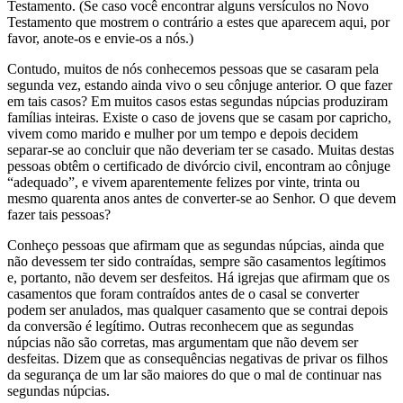
Testamento. (Se caso você encontrar alguns versículos no Novo
Testamento que mostrem o contrário a estes que aparecem aqui, por
favor, anote-os e envie-os a nós.)
Contudo, muitos de nós conhecemos pessoas que se casaram pela
segunda vez, estando ainda vivo o seu cônjuge anterior. O que fazer
em tais casos? Em muitos casos estas segundas núpcias produziram
famílias inteiras. Existe o caso de jovens que se casam por capricho,
vivem como marido e mulher por um tempo e depois decidem
separar-se ao concluir que não deveriam ter se casado. Muitas destas
pessoas obtêm o certificado de divórcio civil, encontram ao cônjuge
“adequado”, e vivem aparentemente felizes por vinte, trinta ou
mesmo quarenta anos antes de converter-se ao Senhor. O que devem
fazer tais pessoas?
Conheço pessoas que afirmam que as segundas núpcias, ainda que
não devessem ter sido contraídas, sempre são casamentos legítimos
e, portanto, não devem ser desfeitos. Há igrejas que afirmam que os
casamentos que foram contraídos antes de o casal se converter
podem ser anulados, mas qualquer casamento que se contrai depois
da conversão é legítimo. Outras reconhecem que as segundas
núpcias não são corretas, mas argumentam que não devem ser
desfeitas. Dizem que as consequências negativas de privar os filhos
da segurança de um lar são maiores do que o mal de continuar nas
segundas núpcias.