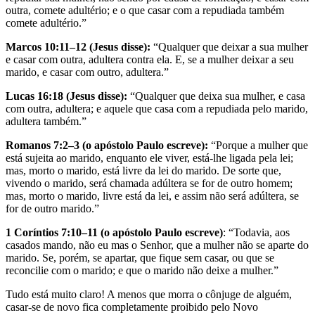
outra, comete adultério; e o que casar com a repudiada também
comete adultério.”
Marcos 10:11–12 (Jesus disse):
“Qualquer que deixar a sua mulher
e casar com outra, adultera contra ela. E, se a mulher deixar a seu
marido, e casar com outro, adultera.”
Lucas 16:18 (Jesus disse):
“Qualquer que deixa sua mulher, e casa
com outra, adultera; e aquele que casa com a repudiada pelo marido,
adultera também.”
Romanos 7:2–3 (o apóstolo Paulo escreve):
“Porque a mulher que
está sujeita ao marido, enquanto ele viver, está-lhe ligada pela lei;
mas, morto o marido, está livre da lei do marido. De sorte que,
vivendo o marido, será chamada adúltera se for de outro homem;
mas, morto o marido, livre está da lei, e assim não será adúltera, se
for de outro marido.”
1 Coríntios 7:10–11 (o apóstolo Paulo escreve)
: “Todavia, aos
casados mando, não eu mas o Senhor, que a mulher não se aparte do
marido. Se, porém, se apartar, que fique sem casar, ou que se
reconcilie com o marido; e que o marido não deixe a mulher.”
Tudo está muito claro! A menos que morra o cônjuge de alguém,
casar-se de novo fica completamente proibido pelo Novo