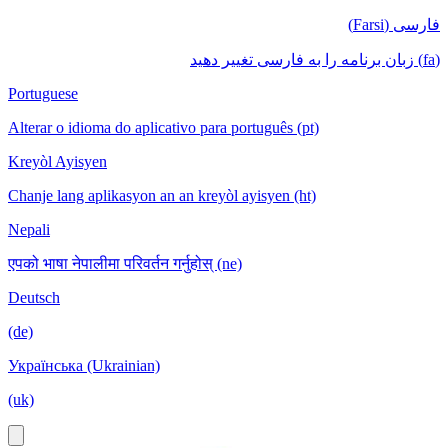
فارسی (Farsi)
(fa) زبان برنامه را به فارسی تغییر دهید
Portuguese
Alterar o idioma do aplicativo para português (pt)
Kreyòl Ayisyen
Chanje lang aplikasyon an an kreyòl ayisyen (ht)
Nepali
एपको भाषा नेपालीमा परिवर्तन गर्नुहोस् (ne)
Deutsch
(de)
Українська (Ukrainian)
(uk)