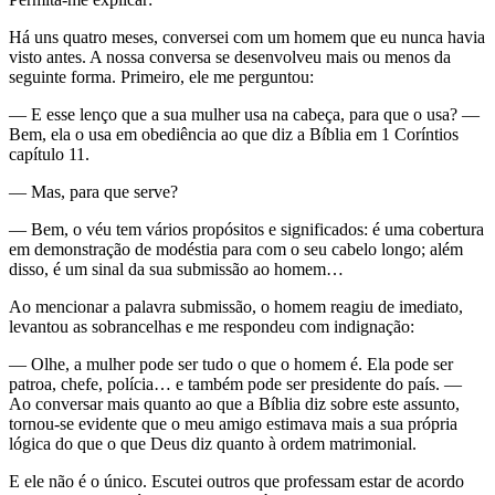
Há uns quatro meses, conversei com um homem que eu nunca havia
visto antes. A nossa conversa se desenvolveu mais ou menos da
seguinte forma. Primeiro, ele me perguntou:
— E esse lenço que a sua mulher usa na cabeça, para que o usa? —
Bem, ela o usa em obediência ao que diz a Bíblia em 1 Coríntios
capítulo 11.
— Mas, para que serve?
— Bem, o véu tem vários propósitos e significados: é uma cobertura
em demonstração de modéstia para com o seu cabelo longo; além
disso, é um sinal da sua submissão ao homem…
Ao mencionar a palavra submissão, o homem reagiu de imediato,
levantou as sobrancelhas e me respondeu com indignação:
— Olhe, a mulher pode ser tudo o que o homem é. Ela pode ser
patroa, chefe, polícia… e também pode ser presidente do país. —
Ao conversar mais quanto ao que a Bíblia diz sobre este assunto,
tornou-se evidente que o meu amigo estimava mais a sua própria
lógica do que o que Deus diz quanto à ordem matrimonial.
E ele não é o único. Escutei outros que professam estar de acordo