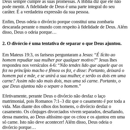
Deus sempre cumpre as suas promessas. A Bíblia diz que ele não
pode mentir. A fidelidade de Deus é uma parte integral do seu
caráter. É a verdadeira expressão da sua pessoa.
Enfim, Deus odeia o divórcio porque constitui uma zombaria
descarada perante o mundo com respeito à fidelidade de Deus. Além
disso, Deus o odeia porque…
2. O divórcio é uma tentativa de separar o que Deus ajuntou.
Em Mateus 19:3, os fariseus perguntaram a Jesus: “
É lícito ao
homem repudiar sua mulher por qualquer motivo?
” Jesus lhes
respondeu nos versículos 4-6: “
Não tendes lido que aquele que os
fez no princípio macho e fêmea os fez, e disse: Portanto, deixará o
homem pai e mãe, e se unirá a sua mulher, e serão os dois em uma
carne? Assim não são mais dois, mas uma só carne. Portanto, o
que Deus ajuntou não o separe o homem
.”
Efetivamente, perante Deus o divórcio não desfaz o laço
matrimonial, pois Romanos 7:1–3 diz que o casamento é por toda a
vida. Mas diante dos olhos dos homens, o divórcio desfaz o
casamento. Os cônjuges divorciados vivem separados, desafiando,
dessa maneira, ao Deus altíssimo que os criou e os ajuntou em uma
só carne. Isto não deve acontecer! Além disso, Deus odeia o
divórcio porque…