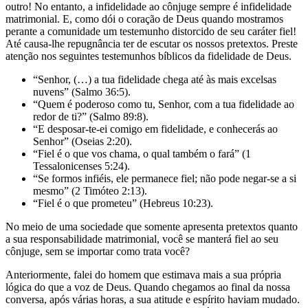
outro! No entanto, a infidelidade ao cônjuge sempre é infidelidade
matrimonial. E, como dói o coração de Deus quando mostramos
perante a comunidade um testemunho distorcido de seu caráter fiel!
Até causa-lhe repugnância ter de escutar os nossos pretextos. Preste
atenção nos seguintes testemunhos bíblicos da fidelidade de Deus.
“Senhor, (…) a tua fidelidade chega até às mais excelsas
nuvens” (Salmo 36:5).
“Quem é poderoso como tu, Senhor, com a tua fidelidade ao
redor de ti?” (Salmo 89:8).
“E desposar-te-ei comigo em fidelidade, e conhecerás ao
Senhor” (Oseias 2:20).
“Fiel é o que vos chama, o qual também o fará” (1
Tessalonicenses 5:24).
“Se formos infiéis, ele permanece fiel; não pode negar-se a si
mesmo” (2 Timóteo 2:13).
“Fiel é o que prometeu” (Hebreus 10:23).
No meio de uma sociedade que somente apresenta pretextos quanto
a sua responsabilidade matrimonial, você se manterá fiel ao seu
cônjuge, sem se importar como trata você?
Anteriormente, falei do homem que estimava mais a sua própria
lógica do que a voz de Deus. Quando chegamos ao final da nossa
conversa, após várias horas, a sua atitude e espírito haviam mudado.