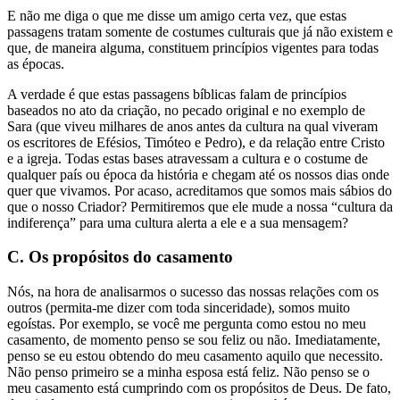
E não me diga o que me disse um amigo certa vez, que estas
passagens tratam somente de costumes culturais que já não existem e
que, de maneira alguma, constituem princípios vigentes para todas
as épocas.
A verdade é que estas passagens bíblicas falam de princípios
baseados no ato da criação, no pecado original e no exemplo de
Sara (que viveu milhares de anos antes da cultura na qual viveram
os escritores de Efésios, Timóteo e Pedro), e da relação entre Cristo
e a igreja. Todas estas bases atravessam a cultura e o costume de
qualquer país ou época da história e chegam até os nossos dias onde
quer que vivamos. Por acaso, acreditamos que somos mais sábios do
que o nosso Criador? Permitiremos que ele mude a nossa “cultura da
indiferença” para uma cultura alerta a ele e a sua mensagem?
C. Os propósitos do casamento
Nós, na hora de analisarmos o sucesso das nossas relações com os
outros (permita-me dizer com toda sinceridade), somos muito
egoístas. Por exemplo, se você me pergunta como estou no meu
casamento, de momento penso se sou feliz ou não. Imediatamente,
penso se eu estou obtendo do meu casamento aquilo que necessito.
Não penso primeiro se a minha esposa está feliz. Não penso se o
meu casamento está cumprindo com os propósitos de Deus. De fato,