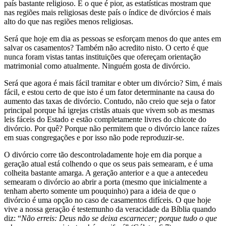
país bastante religioso. E o que é pior, as estatísticas mostram que
nas regiões mais religiosas deste país o índice de divórcios é mais
alto do que nas regiões menos religiosas.
Será que hoje em dia as pessoas se esforçam menos do que antes em
salvar os casamentos? Também não acredito nisto. O certo é que
nunca foram vistas tantas instituições que ofereçam orientação
matrimonial como atualmente. Ninguém gosta de divórcio.
Será que agora é mais fácil tramitar e obter um divórcio? Sim, é mais
fácil, e estou certo de que isto é um fator determinante na causa do
aumento das taxas de divórcio. Contudo, não creio que seja o fator
principal porque há igrejas cristãs atuais que vivem sob as mesmas
leis fáceis do Estado e estão completamente livres do chicote do
divórcio. Por quê? Porque não permitem que o divórcio lance raízes
em suas congregações e por isso não pode reproduzir-se.
O divórcio corre tão descontroladamente hoje em dia porque a
geração atual está colhendo o que os seus pais semearam, e é uma
colheita bastante amarga. A geração anterior e a que a antecedeu
semearam o divórcio ao abrir a porta (mesmo que inicialmente a
tenham aberto somente um pouquinho) para a ideia de que o
divórcio é uma opção no caso de casamentos difíceis. O que hoje
vive a nossa geração é testemunho da veracidade da Bíblia quando
diz: “
Não erreis: Deus não se deixa escarnecer; porque tudo o que