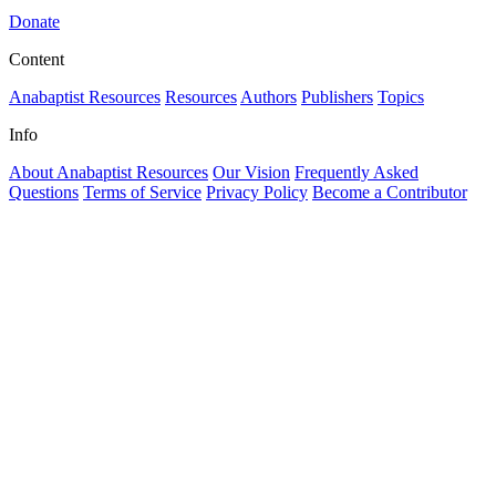
Donate
Content
Anabaptist Resources
Resources
Authors
Publishers
Topics
Info
About Anabaptist Resources
Our Vision
Frequently Asked
Questions
Terms of Service
Privacy Policy
Become a Contributor