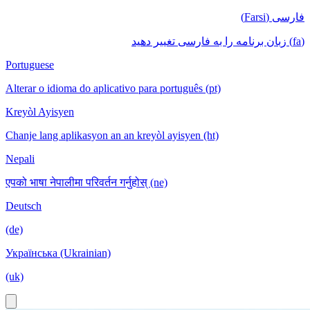
فارسی (Farsi)
(fa) زبان برنامه را به فارسی تغییر دهید
Portuguese
Alterar o idioma do aplicativo para português (pt)
Kreyòl Ayisyen
Chanje lang aplikasyon an an kreyòl ayisyen (ht)
Nepali
एपको भाषा नेपालीमा परिवर्तन गर्नुहोस् (ne)
Deutsch
(de)
Українська (Ukrainian)
(uk)