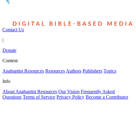
Contact Us
|
Donate
Content
Anabaptist Resources
Resources
Authors
Publishers
Topics
Info
About Anabaptist Resources
Our Vision
Frequently Asked
Questions
Terms of Service
Privacy Policy
Become a Contributor