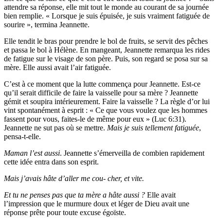
attendre sa réponse, elle mit tout le monde au courant de sa journée
bien remplie. « Lorsque je suis épuisée, je suis vraiment fatiguée de
sourire », termina Jeannette.
Elle tendit le bras pour prendre le bol de fruits, se servit des pêches
et passa le bol à Hélène. En mangeant, Jeannette remarqua les rides
de fatigue sur le visage de son père. Puis, son regard se posa sur sa
mère. Elle aussi avait l’air fatiguée.
C’est à ce moment que la lutte commença pour Jeannette. Est-ce
qu’il serait difficile de faire la vaisselle pour sa mère ? Jeannette
gémit et soupira intérieurement. Faire la vaisselle ? La règle d’or lui
vint spontanément à esprit : « Ce que vous voulez que les hommes
fassent pour vous, faites-le de même pour eux » (Luc 6:31).
Jeannette ne sut pas où se mettre.
Mais je suis tellement fatiguée
,
pensa-t-elle.
Maman l’est aussi
. Jeannette s’émerveilla de combien rapidement
cette idée entra dans son esprit.
Mais j’avais hâte d’aller me cou- cher, et vite.
Et tu ne penses pas que ta mère a hâte aussi ?
Elle avait
l’impression que le murmure doux et léger de Dieu avait une
réponse prête pour toute excuse égoïste.