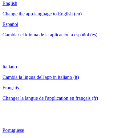
English
Change the app language to English (en)
Español
Cambiar el idioma de la aplicación a español (es)
Italiano
Cambia la lingua dell'app in italiano (it)
Français
Changer la langue de l'application en français (fr)
Portuguese