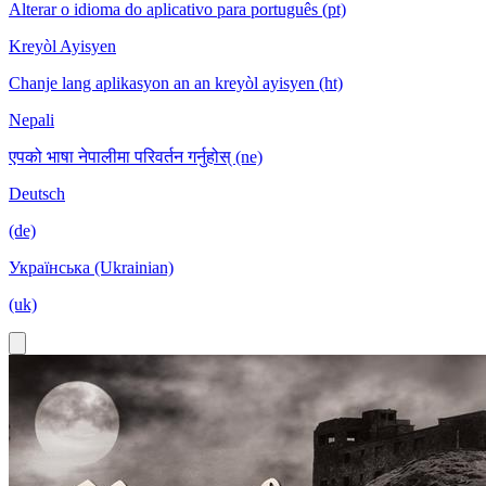
Alterar o idioma do aplicativo para português (pt)
Kreyòl Ayisyen
Chanje lang aplikasyon an an kreyòl ayisyen (ht)
Nepali
एपको भाषा नेपालीमा परिवर्तन गर्नुहोस् (ne)
Deutsch
(de)
Українська (Ukrainian)
(uk)