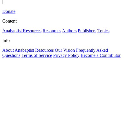
|
Donate
Content
Anabaptist Resources
Resources
Authors
Publishers
Topics
Info
About Anabaptist Resources
Our Vision
Frequently Asked
Questions
Terms of Service
Privacy Policy
Become a Contributor