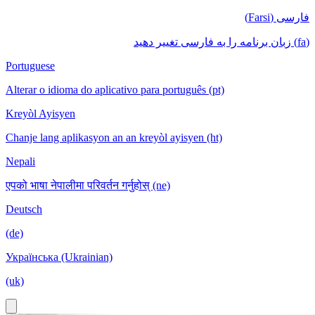
فارسی (Farsi)
(fa) زبان برنامه را به فارسی تغییر دهید
Portuguese
Alterar o idioma do aplicativo para português (pt)
Kreyòl Ayisyen
Chanje lang aplikasyon an an kreyòl ayisyen (ht)
Nepali
एपको भाषा नेपालीमा परिवर्तन गर्नुहोस् (ne)
Deutsch
(de)
Українська (Ukrainian)
(uk)