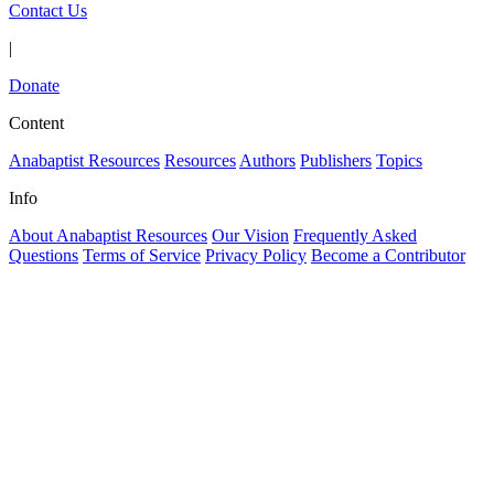
Contact Us
|
Donate
Content
Anabaptist Resources
Resources
Authors
Publishers
Topics
Info
About Anabaptist Resources
Our Vision
Frequently Asked
Questions
Terms of Service
Privacy Policy
Become a Contributor