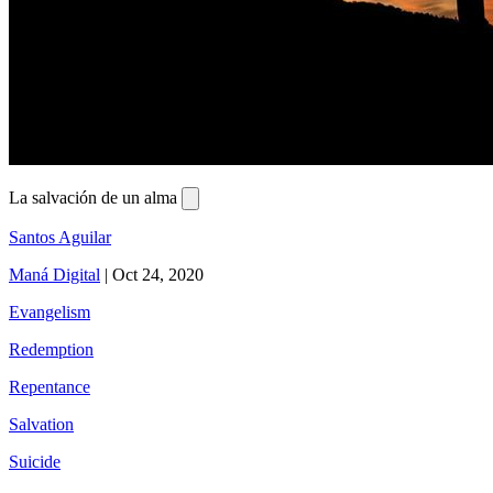
La salvación de un alma
Santos Aguilar
Maná Digital
|
Oct 24, 2020
Evangelism
Redemption
Repentance
Salvation
Suicide