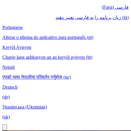
فارسی (Farsi)
(fa) زبان برنامه را به فارسی تغییر دهید
Portuguese
Alterar o idioma do aplicativo para português (pt)
Kreyòl Ayisyen
Chanje lang aplikasyon an an kreyòl ayisyen (ht)
Nepali
एपको भाषा नेपालीमा परिवर्तन गर्नुहोस् (ne)
Deutsch
(de)
Українська (Ukrainian)
(uk)