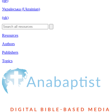
(de)
Українська (Ukrainian)
(uk)
Resources
Authors
Publishers
Topics