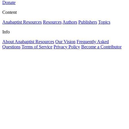
Donate
Content
Anabaptist Resources
Resources
Authors
Publishers
Topics
Info
About Anabaptist Resources
Our Vision
Frequently Asked
Questions
Terms of Service
Privacy Policy
Become a Contributor