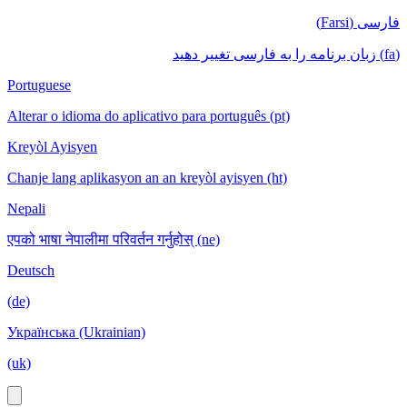
فارسی (Farsi)
(fa) زبان برنامه را به فارسی تغییر دهید
Portuguese
Alterar o idioma do aplicativo para português (pt)
Kreyòl Ayisyen
Chanje lang aplikasyon an an kreyòl ayisyen (ht)
Nepali
एपको भाषा नेपालीमा परिवर्तन गर्नुहोस् (ne)
Deutsch
(de)
Українська (Ukrainian)
(uk)