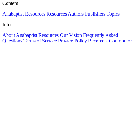
Content
Anabaptist Resources
Resources
Authors
Publishers
Topics
Info
About Anabaptist Resources
Our Vision
Frequently Asked
Questions
Terms of Service
Privacy Policy
Become a Contributor