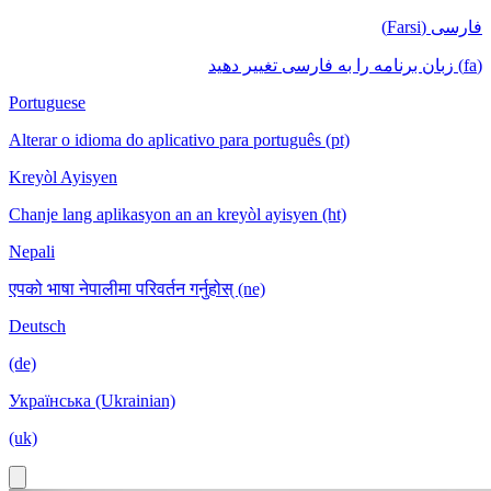
فارسی (Farsi)
(fa) زبان برنامه را به فارسی تغییر دهید
Portuguese
Alterar o idioma do aplicativo para português (pt)
Kreyòl Ayisyen
Chanje lang aplikasyon an an kreyòl ayisyen (ht)
Nepali
एपको भाषा नेपालीमा परिवर्तन गर्नुहोस् (ne)
Deutsch
(de)
Українська (Ukrainian)
(uk)