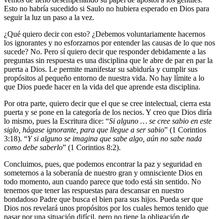
Esto no habría sucedido si Saulo no hubiera esperado en Dios para
seguir la luz un paso a la vez.
¿Qué quiero decir con esto? ¿Debemos voluntariamente hacernos
los ignorantes y no esforzarnos por entender las causas de lo que nos
sucede? No. Pero sí quiero decir que responder debidamente a las
preguntas sin respuesta es una disciplina que le abre de par en par la
puerta a Dios. Le permite manifestar su sabiduría y cumplir sus
propósitos al pequeño entorno de nuestra vida. No hay límite a lo
que Dios puede hacer en la vida del que aprende esta disciplina.
Por otra parte, quiero decir que el que se cree intelectual, cierra esta
puerta y se pone en la categoría de los necios. Y creo que Dios diría
lo mismo, pues la Escritura dice: “
Si alguno … se cree sabio en este
siglo, hágase ignorante, para que llegue a ser sabio
” (1 Corintios
3:18). “
Y si alguno se imagina que sabe algo, aún no sabe nada
como debe saberlo
” (1 Corintios 8:2).
Concluimos, pues, que podemos encontrar la paz y seguridad en
someternos a la soberanía de nuestro gran y omnisciente Dios en
todo momento, aun cuando parece que todo está sin sentido. No
tenemos que tener las respuestas para descansar en nuestro
bondadoso Padre que busca el bien para sus hijos. Pueda ser que
Dios nos revelará unos propósitos por los cuales hemos tenido que
pasar por una situación difícil, pero no tiene la obligación de