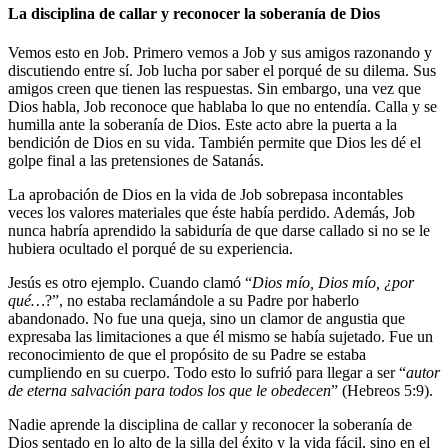
La disciplina de callar y reconocer la soberanía de Dios
Vemos esto en Job. Primero vemos a Job y sus amigos razonando y
discutiendo entre sí. Job lucha por saber el porqué de su dilema. Sus
amigos creen que tienen las respuestas. Sin embargo, una vez que
Dios habla, Job reconoce que hablaba lo que no entendía. Calla y se
humilla ante la soberanía de Dios. Este acto abre la puerta a la
bendición de Dios en su vida. También permite que Dios les dé el
golpe final a las pretensiones de Satanás.
La aprobación de Dios en la vida de Job sobrepasa incontables
veces los valores materiales que éste había perdido. Además, Job
nunca habría aprendido la sabiduría de que darse callado si no se le
hubiera ocultado el porqué de su experiencia.
Jesús es otro ejemplo. Cuando clamó “
Dios mío, Dios mío, ¿por
qué…
?”, no estaba reclamándole a su Padre por haberlo
abandonado. No fue una queja, sino un clamor de angustia que
expresaba las limitaciones a que él mismo se había sujetado. Fue un
reconocimiento de que el propósito de su Padre se estaba
cumpliendo en su cuerpo. Todo esto lo sufrió para llegar a ser “
autor
de eterna salvación para todos los que le obedecen
” (Hebreos 5:9).
Nadie aprende la disciplina de callar y reconocer la soberanía de
Dios sentado en lo alto de la silla del éxito y la vida fácil, sino en el