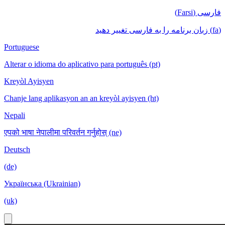
فارسی (Farsi)
(fa) زبان برنامه را به فارسی تغییر دهید
Portuguese
Alterar o idioma do aplicativo para português (pt)
Kreyòl Ayisyen
Chanje lang aplikasyon an an kreyòl ayisyen (ht)
Nepali
एपको भाषा नेपालीमा परिवर्तन गर्नुहोस् (ne)
Deutsch
(de)
Українська (Ukrainian)
(uk)