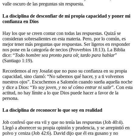
valle oscuro de las preguntas sin respuesta.
La disciplina de desconfiar de mi propia capacidad y poner mi
confianza en Dios
Hay los que se creen contar con todas las respuestas. Quizá se
consideran sobresalientes en esta materia. Pero, por lo común, es
mejor tener más preguntas que respuestas. Ser ligeros en responder
nos pone en la categoría de necios (Proverbios 18:13). La Biblia
dice: “
Todo hombre sea pronto para oír, tardo para hablar
”
(Santiago 1:19).
Recordemos al rey Josafat que no puso su confianza en su propia
capacidad, sino clamó: “No sabemos qué hacer, y a ti volvemos
nuestros ojos”. Escuchemos a Salomón cuando sueña aquella noche
y dice a Dios: “
Yo soy joven, y no sé cómo entrar ni salir
”. Con esta
actitud, no hay límite a lo que Dios puede hacer a favor de la
persona.
La disciplina de reconocer lo que soy en realidad
Job confesó que era vil y que no tenía las respuestas (Job 40:4).
Llegó a aborrecer su propia opinión y prudencia, y se arrepintió en
polvo y ceniza (Job 42:6). David dijo que él era gusano y no