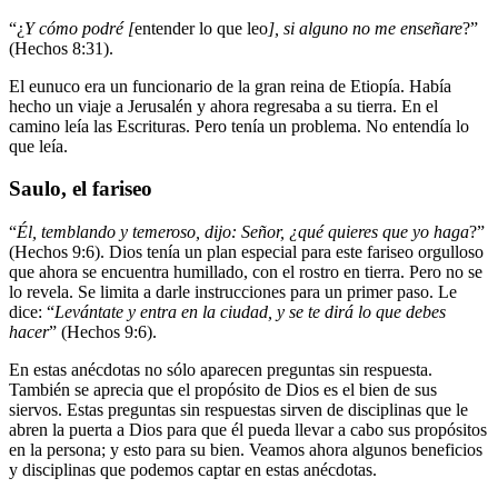
“¿
Y cómo podré [
entender lo que leo
], si alguno no me enseñare
?”
(Hechos 8:31).
El eunuco era un funcionario de la gran reina de Etiopía. Había
hecho un viaje a Jerusalén y ahora regresaba a su tierra. En el
camino leía las Escrituras. Pero tenía un problema. No entendía lo
que leía.
Saulo, el fariseo
“
Él, temblando y temeroso, dijo: Señor, ¿qué quieres que yo haga
?”
(Hechos 9:6). Dios tenía un plan especial para este fariseo orgulloso
que ahora se encuentra humillado, con el rostro en tierra. Pero no se
lo revela. Se limita a darle instrucciones para un primer paso. Le
dice: “
Levántate y entra en la ciudad, y se te dirá lo que debes
hacer
” (Hechos 9:6).
En estas anécdotas no sólo aparecen preguntas sin respuesta.
También se aprecia que el propósito de Dios es el bien de sus
siervos. Estas preguntas sin respuestas sirven de disciplinas que le
abren la puerta a Dios para que él pueda llevar a cabo sus propósitos
en la persona; y esto para su bien. Veamos ahora algunos beneficios
y disciplinas que podemos captar en estas anécdotas.