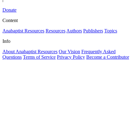
Donate
Content
Anabaptist Resources
Resources
Authors
Publishers
Topics
Info
About Anabaptist Resources
Our Vision
Frequently Asked
Questions
Terms of Service
Privacy Policy
Become a Contributor