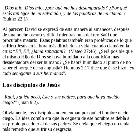
“
Dios mío, Dios mío, ¿por qué me has desamparado? ¿Por qué
estás tan lejos de mi salvación, y de las palabras de mi clamor
?”
(Salmo 22:1).
Al parecer, David se expresó de esta manera al amanecer, después
de una noche oscura y difícil mientras huía del rey Saúl que
procuraba matarlo. Estas palabras también eran proféticas de lo que
sufriría Jesús en la hora más difícil de su vida, cuando clamó en la
cruz: “
Elí, Elí, ¿lama sabactani
?” (Mateo 27:46). ¿Será posible que
el mismo Hijo de Dios se haya humillado a la condición más
desalentadora del ser humano? ¿Se habrá humillado al punto de no
saber el porqué de su angustia? Hebreos 2:17 dice que él se hizo “
en
todo semejante a sus hermanos
”.
Los discípulos de Jesús
“
Rabí, ¿quién pecó, éste o sus padres, para que haya nacido
ciego
?” (Juan 9:2).
Obviamente, los discípulos no entendían por qué el hombre nació
ciego. La idea común era que la ceguera de ese hombre se debía a
su propio pecado o al de sus padres. Se creía que el ciego no tenía
más remedio que sufrir su desgracia.