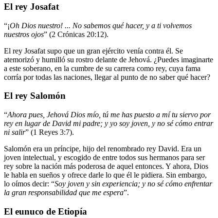
El rey Josafat
“¡
Oh Dios nuestro! ... No sabemos qué hacer, y a ti volvemos
nuestros ojos
” (2 Crónicas 20:12).
El rey Josafat supo que un gran ejército venía contra él. Se
atemorizó y humilló su rostro delante de Jehová. ¿Puedes imaginarte
a este soberano, en la cumbre de su carrera como rey, cuya fama
corría por todas las naciones, llegar al punto de no saber qué hacer?
El rey Salomón
“
Ahora pues, Jehová Dios mío, tú me has puesto a mí tu siervo por
rey en lugar de David mi padre; y yo soy joven, y no sé cómo entrar
ni salir
” (1 Reyes 3:7).
Salomón era un príncipe, hijo del renombrado rey David. Era un
joven intelectual, y escogido de entre todos sus hermanos para ser
rey sobre la nación más poderosa de aquel entonces. Y ahora, Dios
le habla en sueños y ofrece darle lo que él le pidiera. Sin embargo,
lo oímos decir: “
Soy joven y sin experiencia; y no sé cómo enfrentar
la gran responsabilidad que me espera
”.
El eunuco de Etiopía