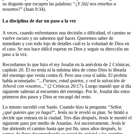
su disgusto que escupen las palabras: “¿
Y [tú] nos enseñas a
nosotros
?” (Juan 9:34).
La disciplina de dar un paso a la vez
A veces, cuando enfrentamos una decisión o dificultad, el camino se
vuelve oscuro y no sabemos qué hacer. Queremos saber de
inmediato y con todo lujo de detalles cuál es la voluntad de Dios en
el caso. Se nos hace difícil esperar en Dios y seguir su dirección un
paso a la vez.
Recordamos lo que hizo el rey Josafat en la anécdota de 2 Crónicas,
capítulo 20. Él no tenía ni la mínima idea de cómo Dios lo libraría
del enemigo que venía contra él. Pero una cosa sí sabía. El profeta
había aconsejado: “...
Paraos, estad quietos, y ved la salvación de
Jehová con vosotros
...” (2 Crónicas 20:17). Luego mandó que al día
siguiente salieran al encuentro del enemigo. Por fe, Josafat dio estos
primeros dos pasos y Dios se encargó del resto.
Lo mismo sucedió con Saulo. Cuando hizo la pregunta: “
Señor,
¿qué quieres que yo haga
?”, Jesús no le reveló su plan. Se limitó a
decirle que entrara en la ciudad. Tres días después, Jesús le mostró el
siguiente paso por medio de Ananías. Así sucesivamente, Jesús le
fue abriendo el camino hasta que por fin, unos años después, lo
vemos de lleno desempeñando su papel de apóstol a los gentiles.