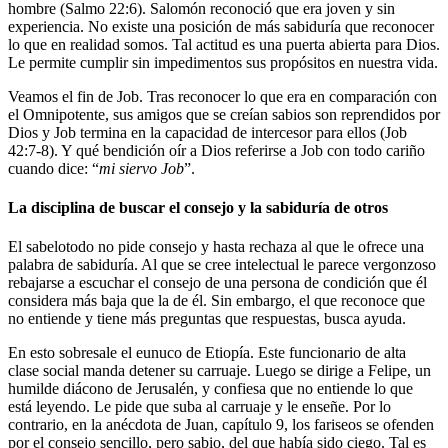
hombre (Salmo 22:6). Salomón reconoció que era joven y sin
experiencia. No existe una posición de más sabiduría que reconocer
lo que en realidad somos. Tal actitud es una puerta abierta para Dios.
Le permite cumplir sin impedimentos sus propósitos en nuestra vida.
Veamos el fin de Job. Tras reconocer lo que era en comparación con
el Omnipotente, sus amigos que se creían sabios son reprendidos por
Dios y Job termina en la capacidad de intercesor para ellos (Job
42:7-8). Y qué bendición oír a Dios referirse a Job con todo cariño
cuando dice: “
mi siervo Job
”.
La disciplina de buscar el consejo y la sabiduría de otros
El sabelotodo no pide consejo y hasta rechaza al que le ofrece una
palabra de sabiduría. Al que se cree intelectual le parece vergonzoso
rebajarse a escuchar el consejo de una persona de condición que él
considera más baja que la de él. Sin embargo, el que reconoce que
no entiende y tiene más preguntas que respuestas, busca ayuda.
En esto sobresale el eunuco de Etiopía. Este funcionario de alta
clase social manda detener su carruaje. Luego se dirige a Felipe, un
humilde diácono de Jerusalén, y confiesa que no entiende lo que
está leyendo. Le pide que suba al carruaje y le enseñe. Por lo
contrario, en la anécdota de Juan, capítulo 9, los fariseos se ofenden
por el consejo sencillo, pero sabio, del que había sido ciego. Tal es