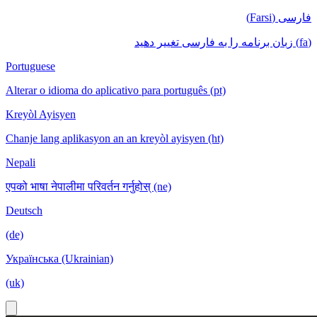
فارسی (Farsi)
(fa) زبان برنامه را به فارسی تغییر دهید
Portuguese
Alterar o idioma do aplicativo para português (pt)
Kreyòl Ayisyen
Chanje lang aplikasyon an an kreyòl ayisyen (ht)
Nepali
एपको भाषा नेपालीमा परिवर्तन गर्नुहोस् (ne)
Deutsch
(de)
Українська (Ukrainian)
(uk)