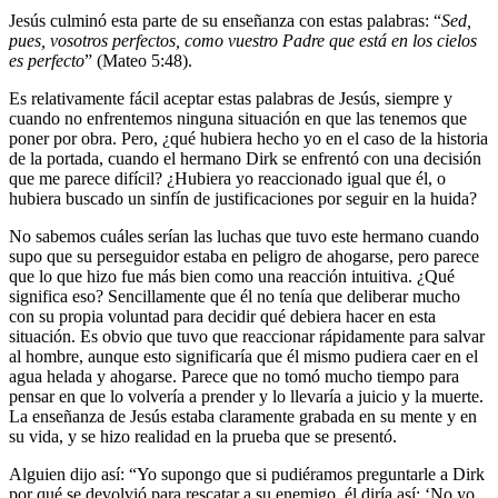
Jesús culminó esta parte de su enseñanza con estas palabras: “
Sed,
pues, vosotros perfectos, como vuestro Padre que está en los cielos
es perfecto
” (Mateo 5:48).
Es relativamente fácil aceptar estas palabras de Jesús, siempre y
cuando no enfrentemos ninguna situación en que las tenemos que
poner por obra. Pero, ¿qué hubiera hecho yo en el caso de la historia
de la portada, cuando el hermano Dirk se enfrentó con una decisión
que me parece difícil? ¿Hubiera yo reaccionado igual que él, o
hubiera buscado un sinfín de justificaciones por seguir en la huida?
No sabemos cuáles serían las luchas que tuvo este hermano cuando
supo que su perseguidor estaba en peligro de ahogarse, pero parece
que lo que hizo fue más bien como una reacción intuitiva. ¿Qué
significa eso? Sencillamente que él no tenía que deliberar mucho
con su propia voluntad para decidir qué debiera hacer en esta
situación. Es obvio que tuvo que reaccionar rápidamente para salvar
al hombre, aunque esto significaría que él mismo pudiera caer en el
agua helada y ahogarse. Parece que no tomó mucho tiempo para
pensar en que lo volvería a prender y lo llevaría a juicio y la muerte.
La enseñanza de Jesús estaba claramente grabada en su mente y en
su vida, y se hizo realidad en la prueba que se presentó.
Alguien dijo así: “Yo supongo que si pudiéramos preguntarle a Dirk
por qué se devolvió para rescatar a su enemigo, él diría así: ‘No yo,