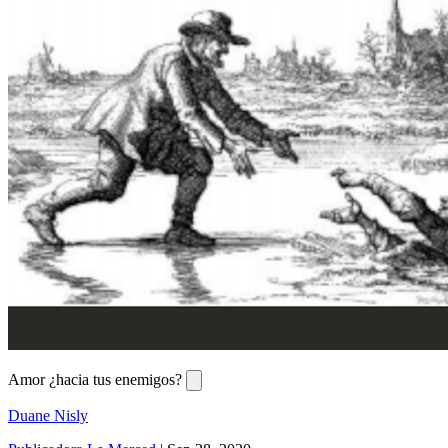
Amor ¿hacia tus enemigos?
Duane Nisly