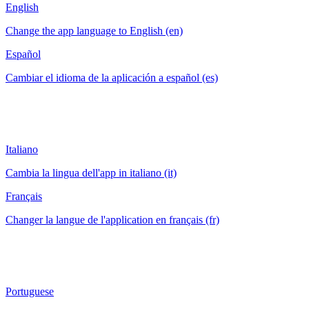
English
Change the app language to English (en)
Español
Cambiar el idioma de la aplicación a español (es)
Italiano
Cambia la lingua dell'app in italiano (it)
Français
Changer la langue de l'application en français (fr)
Portuguese