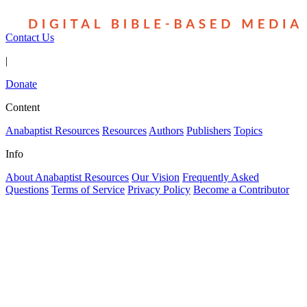
Contact Us
|
Donate
Content
Anabaptist Resources
Resources
Authors
Publishers
Topics
Info
About Anabaptist Resources
Our Vision
Frequently Asked
Questions
Terms of Service
Privacy Policy
Become a Contributor