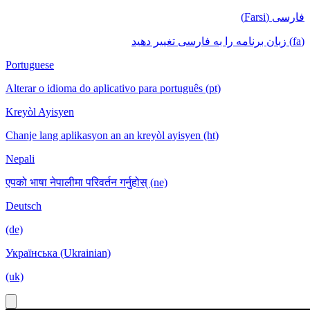
فارسی (Farsi)
(fa) زبان برنامه را به فارسی تغییر دهید
Portuguese
Alterar o idioma do aplicativo para português (pt)
Kreyòl Ayisyen
Chanje lang aplikasyon an an kreyòl ayisyen (ht)
Nepali
एपको भाषा नेपालीमा परिवर्तन गर्नुहोस् (ne)
Deutsch
(de)
Українська (Ukrainian)
(uk)