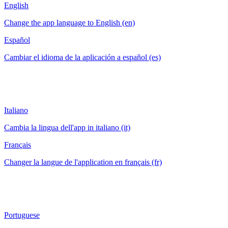
English
Change the app language to English (en)
Español
Cambiar el idioma de la aplicación a español (es)
Italiano
Cambia la lingua dell'app in italiano (it)
Français
Changer la langue de l'application en français (fr)
Portuguese