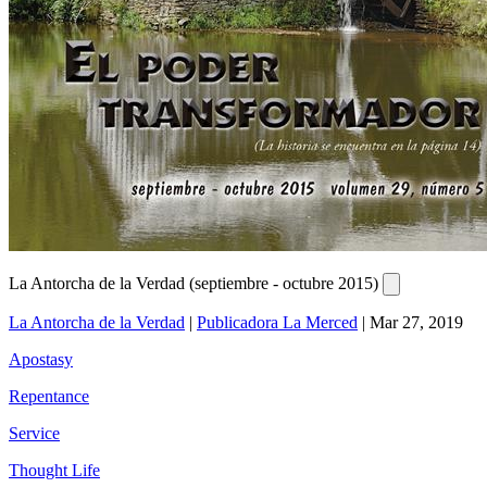
La Antorcha de la Verdad (septiembre - octubre 2015)
La Antorcha de la Verdad
|
Publicadora La Merced
|
Mar 27, 2019
Apostasy
Repentance
Service
Thought Life