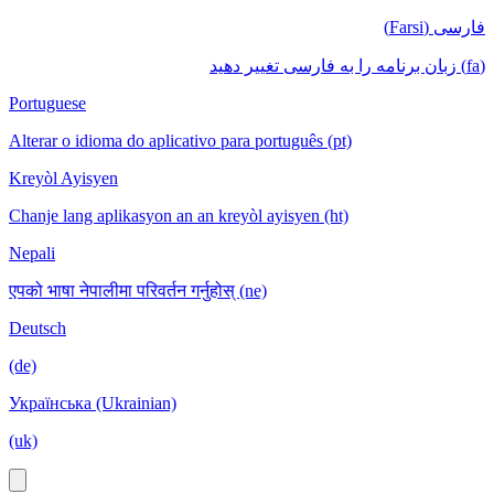
فارسی (Farsi)
(fa) زبان برنامه را به فارسی تغییر دهید
Portuguese
Alterar o idioma do aplicativo para português (pt)
Kreyòl Ayisyen
Chanje lang aplikasyon an an kreyòl ayisyen (ht)
Nepali
एपको भाषा नेपालीमा परिवर्तन गर्नुहोस् (ne)
Deutsch
(de)
Українська (Ukrainian)
(uk)