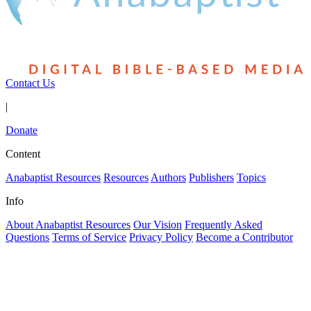
Contact Us
|
Donate
Content
Anabaptist Resources
Resources
Authors
Publishers
Topics
Info
About Anabaptist Resources
Our Vision
Frequently Asked
Questions
Terms of Service
Privacy Policy
Become a Contributor