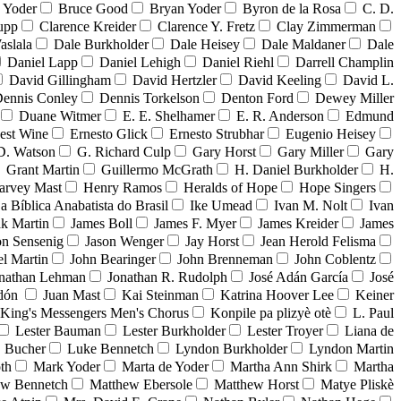
 Yoder
Bruce Good
Bryan Yoder
Byron de la Rosa
C. D.
upp
Clarence Kreider
Clarence Y. Fretz
Clay Zimmerman
aslala
Dale Burkholder
Dale Heisey
Dale Maldaner
Dale
Daniel Lapp
Daniel Lehigh
Daniel Riehl
Darrell Champlin
David Gillingham
David Hertzler
David Keeling
David L.
ennis Conley
Dennis Torkelson
Denton Ford
Dewey Miller
Duane Witmer
E. E. Shelhamer
E. R. Anderson
Edmund
est Wine
Ernesto Glick
Ernesto Strubhar
Eugenio Heisey
D. Watson
G. Richard Culp
Gary Horst
Gary Miller
Gary
Grant Martin
Guillermo McGrath
H. Daniel Burkholder
H.
arvey Mast
Henry Ramos
Heralds of Hope
Hope Singers
ja Bíblica Anabatista do Brasil
Ike Umead
Ivan M. Nolt
Ivan
ak Martin
James Boll
James F. Myer
James Kreider
James
on Sensenig
Jason Wenger
Jay Horst
Jean Herold Felisma
el Martin
John Bearinger
John Brenneman
John Coblentz
nathan Lehman
Jonathan R. Rudolph
José Adán García
José
adón
Juan Mast
Kai Steinman
Katrina Hoover Lee
Keiner
King's Messengers Men's Chorus
Konpile pa plizyè otè
L. Paul
Lester Bauman
Lester Burkholder
Lester Troyer
Liana de
 Bucher
Luke Bennetch
Lyndon Burkholder
Lyndon Martin
th
Mark Yoder
Marta de Yoder
Martha Ann Shirk
Martha
ew Bennetch
Matthew Ebersole
Matthew Horst
Matye Pliskè