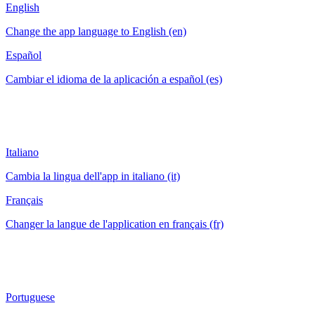
English
Change the app language to English (en)
Español
Cambiar el idioma de la aplicación a español (es)
Italiano
Cambia la lingua dell'app in italiano (it)
Français
Changer la langue de l'application en français (fr)
Portuguese