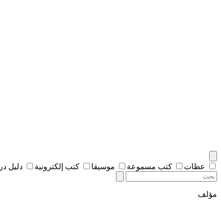
عظات
كتب مسموعة
موسيقا
كتب إلكترونية
دليل د
مؤلف