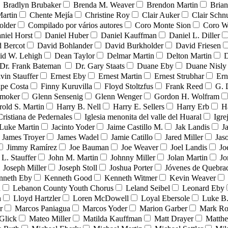
Bradlyn Brubaker
Brenda M. Weaver
Brendon Martin
Brian
Martin
Chente Mejía
Christine Roy
Clair Auker
Clair Schn
older
Compilado por vários autores
Coro Monte Sion
Coro W
niel Horst
Daniel Huber
Daniel Kauffman
Daniel L. Diller
 Bercot
David Bohlander
David Burkholder
David Friesen
id W. Lehigh
Dean Taylor
Delmar Martin
Delton Martin
D
Dr. Frank Bateman
Dr. Gary Staats
Duane Eby
Duane Nisly
vin Stauffer
Ernest Eby
Ernest Martin
Ernest Strubhar
Ern
ipe Costa
Finny Kuruvilla
Floyd Stoltzfus
Frank Reed
G. 
Smoker
Glenn Sensenig
Glenn Wenger
Gordon H. Wolfram
rold S. Martin
Harry B. Nell
Harry E. Sellers
Harry Erb
H
Cristiana de Pedernales
Iglesia menonita del valle del Huaral
Igre
 Luke Martin
Jacinto Yoder
Jaime Castillo M.
Jak Landis
J
James Troyer
James Wadel
Jamie Catillo
Jared Miller
Jas
Jimmy Ramírez
Joe Bauman
Joe Weaver
Joel Landis
Jo
 L. Stauffer
John M. Martin
Johnny Miller
Jolan Martin
Jo
Joseph Miller
Joseph Stoll
Joshua Porter
Jóvenes de Quebr
nneth Eby
Kenneth Good
Kenneth Witmer
Kevin Weaver
n
Lebanon County Youth Chorus
Leland Seibel
Leonard Eby
n
Lloyd Hartzler
Loren McDowell
Loyal Ebersole
Luke B.
r
Marcos Paniagua
Marcos Yoder
Marion Garber
Mark Ro
Glick
Mateo Miller
Matilda Kauffman
Matt Drayer
Matth