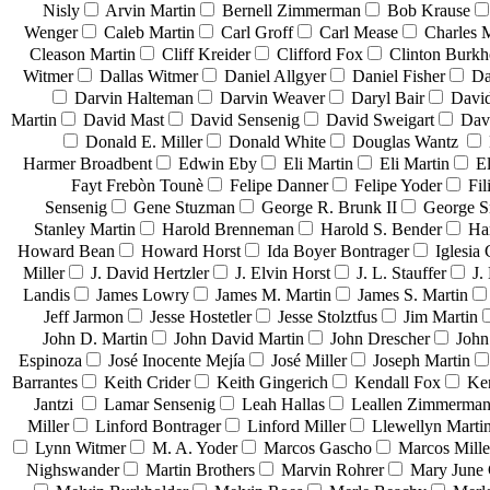
Nisly
Arvin Martin
Bernell Zimmerman
Bob Krause
Wenger
Caleb Martin
Carl Groff
Carl Mease
Charles 
Cleason Martin
Cliff Kreider
Clifford Fox
Clinton Burkh
Witmer
Dallas Witmer
Daniel Allgyer
Daniel Fisher
Da
Darvin Halteman
Darvin Weaver
Daryl Bair
David
Martin
David Mast
David Sensenig
David Sweigart
Dav
Donald E. Miller
Donald White
Douglas Wantz
Harmer Broadbent
Edwin Eby
Eli Martin
Eli Martin
El
Fayt Frebòn Tounè
Felipe Danner
Felipe Yoder
Fil
Sensenig
Gene Stuzman
George R. Brunk II
George 
Stanley Martin
Harold Brenneman
Harold S. Bender
Ha
Howard Bean
Howard Horst
Ida Boyer Bontrager
Iglesia 
Miller
J. David Hertzler
J. Elvin Horst
J. L. Stauffer
J.
Landis
James Lowry
James M. Martin
James S. Martin
Jeff Jarmon
Jesse Hostetler
Jesse Stolztfus
Jim Martin
John D. Martin
John David Martin
John Drescher
John
Espinoza
José Inocente Mejía
José Miller
Joseph Martin
Barrantes
Keith Crider
Keith Gingerich
Kendall Fox
Ke
Jantzi
Lamar Sensenig
Leah Hallas
Leallen Zimmerma
Miller
Linford Bontrager
Linford Miller
Llewellyn Marti
Lynn Witmer
M. A. Yoder
Marcos Gascho
Marcos Mille
Nighswander
Martin Brothers
Marvin Rohrer
Mary June 